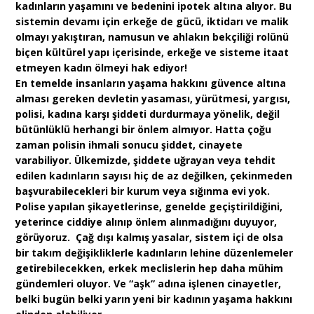
kadınların yaşamını ve bedenini ipotek altına alıyor. Bu
sistemin devamı için erkeğe de gücü, iktidarı ve malik
olmayı yakıştıran, namusun ve ahlakın bekçiliği rolünü
biçen kültürel yapı içerisinde, erkeğe ve sisteme itaat
etmeyen kadın ölmeyi hak ediyor!
En temelde insanların yaşama hakkını güvence altına
alması gereken devletin yasaması, yürütmesi, yargısı,
polisi, kadına karşı şiddeti durdurmaya yönelik, değil
bütünlüklü herhangi bir önlem almıyor. Hatta çoğu
zaman polisin ihmali sonucu şiddet, cinayete
varabiliyor. Ülkemizde, şiddete uğrayan veya tehdit
edilen kadınların sayısı hiç de az değilken, çekinmeden
başvurabilecekleri bir kurum veya sığınma evi yok.
Polise yapılan şikayetlerinse, genelde geçiştirildiğini,
yeterince ciddiye alınıp önlem alınmadığını duyuyor,
görüyoruz. Çağ dışı kalmış yasalar, sistem içi de olsa
bir takım değişikliklerle kadınların lehine düzenlemeler
getirebilecekken, erkek meclislerin hep daha mühim
gündemleri oluyor. Ve “aşk” adına işlenen cinayetler,
belki bugün belki yarın yeni bir kadının yaşama hakkını