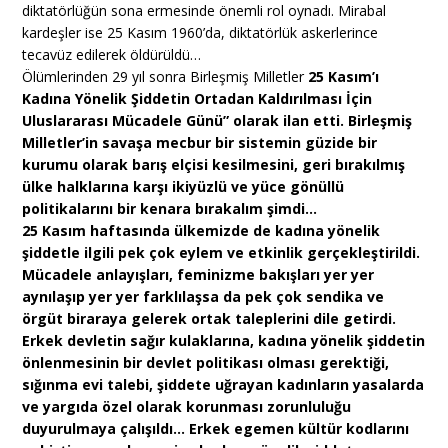
diktatörlüğün sona ermesinde önemli rol oynadı. Mirabal
kardeşler ise 25 Kasım 1960’da, diktatörlük askerlerince
tecavüz edilerek öldürüldü…
Ölümlerinden 29 yıl sonra Birleşmiş Milletler
25 Kasım’ı
Kadına Yönelik Şiddetin Ortadan Kaldırılması İçin
Uluslararası Mücadele Günü” olarak ilan etti. Birleşmiş
Milletler’in savaşa mecbur bir sistemin güzide bir
kurumu olarak barış elçisi kesilmesini, geri bırakılmış
ülke halklarına karşı ikiyüzlü ve yüce gönüllü
politikalarını bir kenara bırakalım şimdi…
25 Kasım haftasında ülkemizde de kadına yönelik
şiddetle ilgili pek çok eylem ve etkinlik gerçekleştirildi.
Mücadele anlayışları, feminizme bakışları yer yer
aynılaşıp yer yer farklılaşsa da pek çok sendika ve
örgüt biraraya gelerek ortak taleplerini dile getirdi.
Erkek devletin sağır kulaklarına, kadına yönelik şiddetin
önlenmesinin bir devlet politikası olması gerektiği,
sığınma evi talebi, şiddete uğrayan kadınların yasalarda
ve yargıda özel olarak korunması zorunluluğu
duyurulmaya çalışıldı… Erkek egemen kültür kodlarını