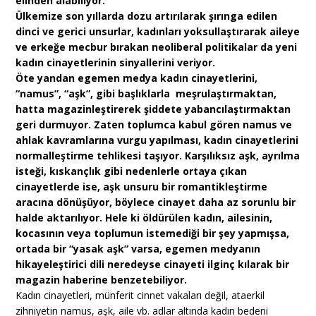
elinden alabiliyor.
Ülkemize son yıllarda dozu artırılarak şırınga edilen
dinci ve gerici unsurlar, kadınları yoksullaştırarak aileye
ve erkeğe mecbur bırakan neoliberal politikalar da yeni
kadın cinayetlerinin sinyallerini veriyor.
Öte yandan egemen medya kadın cinayetlerini,
“namus”, “aşk”, gibi başlıklarla meşrulaştırmaktan,
hatta magazinleştirerek şiddete yabancılaştırmaktan
geri durmuyor. Zaten toplumca kabul gören namus ve
ahlak kavramlarına vurgu yapılması, kadın cinayetlerini
normalleştirme tehlikesi taşıyor. Karşılıksız aşk, ayrılma
isteği, kıskançlık gibi nedenlerle ortaya çıkan
cinayetlerde ise, aşk unsuru bir romantikleştirme
aracına dönüşüyor, böylece cinayet daha az sorunlu bir
halde aktarılıyor. Hele ki öldürülen kadın, ailesinin,
kocasının veya toplumun istemediği bir şey yapmışsa,
ortada bir “yasak aşk” varsa, egemen medyanın
hikayeleştirici dili neredeyse cinayeti ilginç kılarak bir
magazin haberine benzetebiliyor.
Kadın cinayetleri, münferit cinnet vakaları değil, ataerkil
zihniyetin namus, aşk, aile vb. adlar altında kadın bedeni