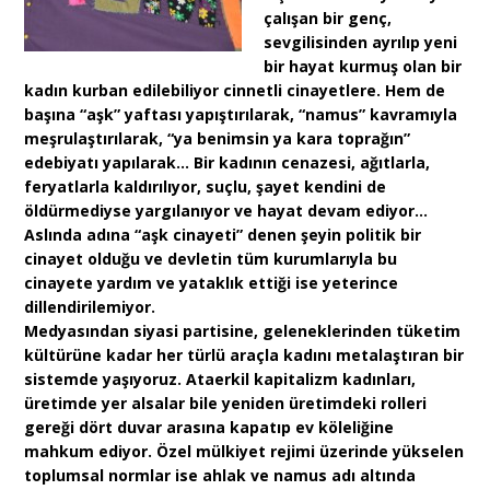
çalışan bir genç,
sevgilisinden ayrılıp yeni
bir hayat kurmuş olan bir
kadın kurban edilebiliyor cinnetli cinayetlere. Hem de
başına “aşk” yaftası yapıştırılarak, “namus” kavramıyla
meşrulaştırılarak, “ya benimsin ya kara toprağın”
edebiyatı yapılarak… Bir kadının cenazesi, ağıtlarla,
feryatlarla kaldırılıyor, suçlu, şayet kendini de
öldürmediyse yargılanıyor ve hayat devam ediyor…
Aslında adına “aşk cinayeti” denen şeyin politik bir
cinayet olduğu ve devletin tüm kurumlarıyla bu
cinayete yardım ve yataklık ettiği ise yeterince
dillendirilemiyor.
Medyasından siyasi partisine, geleneklerinden tüketim
kültürüne kadar her türlü araçla kadını metalaştıran bir
sistemde yaşıyoruz. Ataerkil kapitalizm kadınları,
üretimde yer alsalar bile yeniden üretimdeki rolleri
gereği dört duvar arasına kapatıp ev köleliğine
mahkum ediyor. Özel mülkiyet rejimi üzerinde yükselen
toplumsal normlar ise ahlak ve namus adı altında