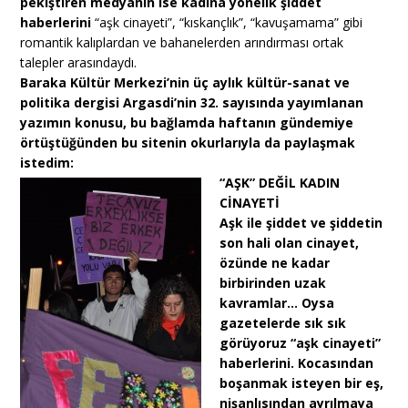
pekiştiren medyanın ise kadına yönelik şiddet
haberlerini
“aşk cinayeti”, “kıskançlık”, “kavuşamama” gibi
romantik kalıplardan ve bahanelerden arındırması ortak
talepler arasındaydı.
Baraka Kültür Merkezi’nin üç aylık kültür-sanat ve
politika dergisi Argasdi’nin 32. sayısında yayımlanan
yazımın konusu, bu bağlamda haftanın gündemiye
örtüştüğünden bu sitenin okurlarıyla da paylaşmak
istedim:
“AŞK” DEĞİL KADIN
CİNAYETİ
Aşk ile şiddet ve şiddetin
son hali olan cinayet,
özünde ne kadar
birbirinden uzak
kavramlar… Oysa
gazetelerde sık sık
görüyoruz “aşk cinayeti”
haberlerini. Kocasından
boşanmak isteyen bir eş,
nişanlısından ayrılmaya