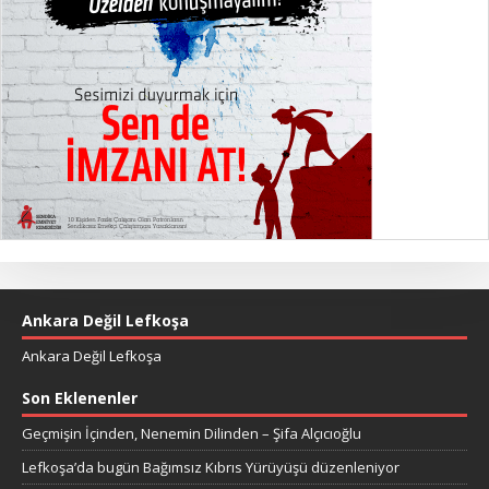
Ankara Değil Lefkoşa
Ankara Değil Lefkoşa
Son Eklenenler
Geçmişin İçinden, Nenemin Dilinden – Şifa Alçıcıoğlu
Lefkoşa’da bugün Bağımsız Kıbrıs Yürüyüşü düzenleniyor