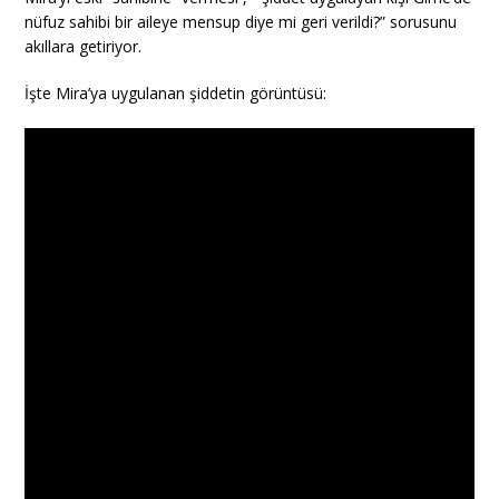
nüfuz sahibi bir aileye mensup diye mi geri verildi?” sorusunu
akıllara getiriyor.
İşte Mira’ya uygulanan şiddetin görüntüsü: