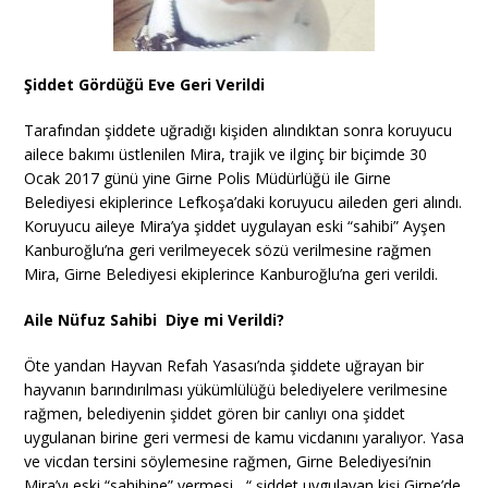
Şiddet Gördüğü Eve Geri Verildi
Tarafından şiddete uğradığı kişiden alındıktan sonra koruyucu
ailece bakımı üstlenilen Mira, trajik ve ilginç bir biçimde 30
Ocak 2017 günü yine Girne Polis Müdürlüğü ile Girne
Belediyesi ekiplerince Lefkoşa’daki koruyucu aileden geri alındı.
Koruyucu aileye Mira’ya şiddet uygulayan eski “sahibi” Ayşen
Kanburoğlu’na geri verilmeyecek sözü verilmesine rağmen
Mira, Girne Belediyesi ekiplerince Kanburoğlu’na geri verildi.
Aile Nüfuz Sahibi Diye mi Verildi?
Öte yandan Hayvan Refah Yasası’nda şiddete uğrayan bir
hayvanın barındırılması yükümlülüğü belediyelere verilmesine
rağmen, belediyenin şiddet gören bir canlıyı ona şiddet
uygulanan birine geri vermesi de kamu vicdanını yaralıyor. Yasa
ve vicdan tersini söylemesine rağmen, Girne Belediyesi’nin
Mira’yı eski “sahibine” vermesi , “ şiddet uygulayan kişi Girne’de