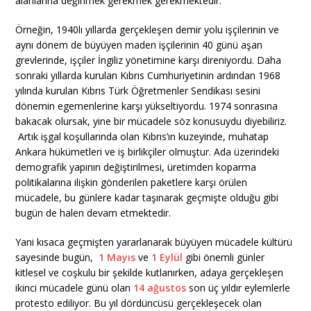
alanlarına değinmek gerekmek gerekmektedir.
Örneğin, 1940lı yıllarda gerçekleşen demir yolu işçilerinin ve
aynı dönem de büyüyen maden işçilerinin 40 günü aşan
grevlerinde, işçiler İngiliz yönetimine karşı direniyordu. Daha
sonraki yıllarda kurulan Kıbrıs Cumhuriyetinin ardından 1968
yılında kurulan Kıbrıs Türk Öğretmenler Sendikası sesini
dönemin egemenlerine karşı yükseltiyordu. 1974 sonrasına
bakacak olursak, yine bir mücadele söz konusuydu diyebiliriz.
Artık işgal koşullarında olan Kıbrıs’ın kuzeyinde, muhatap
Ankara hükümetleri ve iş birlikçiler olmuştur. Ada üzerindeki
demografik yapının değiştirilmesi, üretimden koparma
politikalarına ilişkin gönderilen paketlere karşı örülen
mücadele, bu günlere kadar taşınarak geçmişte olduğu gibi
bugün de halen devam etmektedir.
Yani kısaca geçmişten yararlanarak büyüyen mücadele kültürü
sayesinde bugün,
1 Mayıs
ve
1 Eylül
gibi önemli günler
kitlesel ve coşkulu bir şekilde kutlanırken, adaya gerçekleşen
ikinci mücadele günü olan
14 ağustos
son üç yıldır eylemlerle
protesto ediliyor. Bu yıl dördüncüsü gerçekleşecek olan