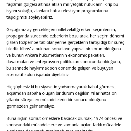
faşizmin gölgesi altında atılan milliyetçilik nutuklarını kırıp bu
isyanı sokağa, alanlara hatta televizyon programlarına
taşıdığımızı söyleyebiliriz.
Geçtiğimiz ay gerçekleşen milletvekilliği erken seçimlerinin,
propaganda sürecinde ezberlerin bozularak, her seçim dönemi
çizilen tozpembe tablolar yerine gerçeklerin tartışıldığı bir süreç
izledik. Kıbrıs’ta bulunan sorunların yapısal bir sorun olduğunu
ve bunun Ankara hükümetlerinin ekonomik paketleri,
dayatmaları ve entegrasyon politikaları sonucunda olduğunu,
bu sahnede haykırmak son dönemde gelişen ve büyüyen
alternatif solun ispatıdır diyebiliriz.
Hiç şüphesiz ki bu siyasetin yadsınmayarak kabul görmesi,
akşamdan sabaha oluşan bir durum değildir. Yıllar hatta on
yıllardır süregelen mücadelelerin bir sonucu olduğunu
görmezden gelmemeliyiz.
Buna ilişkin somut örneklere bakacak olursak, 1974 öncesi ve
sonrasındaki mücadelelere ve zamanla açılan farklı mücadele