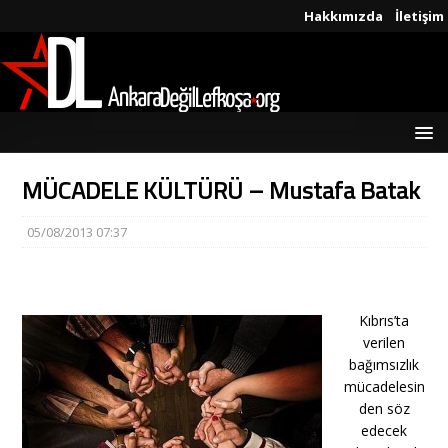
Hakkımızda
İletişim
MÜCADELE KÜLTÜRÜ – Mustafa Batak
05/08/2013 07:37
Kıbrıs’ta
verilen
bağımsızlık
mücadelesin
den söz
edecek