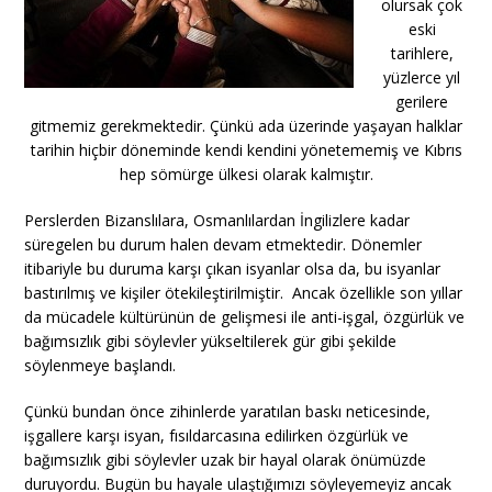
olursak çok
eski
tarihlere,
yüzlerce yıl
gerilere
gitmemiz gerekmektedir. Çünkü ada üzerinde yaşayan halklar
tarihin hiçbir döneminde kendi kendini yönetememiş ve Kıbrıs
hep sömürge ülkesi olarak kalmıştır.
Perslerden Bizanslılara, Osmanlılardan İngilizlere kadar
süregelen bu durum halen devam etmektedir. Dönemler
itibariyle bu duruma karşı çıkan isyanlar olsa da, bu isyanlar
bastırılmış ve kişiler ötekileştirilmiştir. Ancak özellikle son yıllar
da mücadele kültürünün de gelişmesi ile anti-işgal, özgürlük ve
bağımsızlık gibi söylevler yükseltilerek gür gibi şekilde
söylenmeye başlandı.
Çünkü bundan önce zihinlerde yaratılan baskı neticesinde,
işgallere karşı isyan, fısıldarcasına edilirken özgürlük ve
bağımsızlık gibi söylevler uzak bir hayal olarak önümüzde
duruyordu. Bugün bu hayale ulaştığımızı söyleyemeyiz ancak