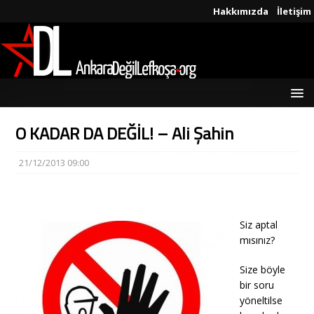
Hakkımızda
İletişim
O KADAR DA DEĞİL! – Ali Şahin
21/12/2013 09:00
Siz aptal
mısınız?
Size böyle
bir soru
yöneltilse