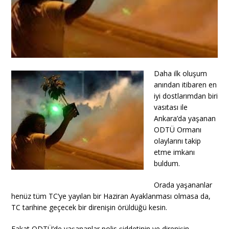
Daha ilk oluşum
anından itibaren en
iyi dostlarımdan biri
vasıtası ile
Ankara’da yaşanan
ODTÜ Ormanı
olaylarını takip
etme imkanı
buldum.
Orada yaşananlar
henüz tüm TC’ye yayılan bir Haziran Ayaklanması olmasa da,
TC tarihine geçecek bir direnişin örüldüğü kesin.
Fakat ODTÜ’de yaşananlar polis şiddetinin ve direnişin