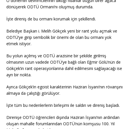
O dönemin devrimcilerinin diktiği fidanlar bugün birer ağaca
dönüşerek ODTÜ Ormanı’nı oluşmuş durumda.
İşte direniş de bu ormanı korumak için şekillendi.
Belediye Başkan i. Melih Gökçek yeni bir rant yolu açmak ve
ODTÜ’ye girip sembolik bir önemi de olan bu ormanı yok
etmek istiyor.
Bu yolun açılmış ve ODTÜ arazisine bir şekilde girilmiş
olmasının uzun vadede ODTÜ’ye bağlı olan Eğmir Gölü’nün de
Gökçek’in rant operasyonlarına dahil edilmesini sağlayacağı ise
ayrı bir nokta.
Ayrıca Gökçek’in egoist karakterinin Haziran İsyanı’nın rövanşını
almaya da çalıştığı görülüyor.
İşte tüm bu nedenlerlerin birleşimi ile saldırı ve direniş başladı.
Direnişe ODTÜ öğrencileri dışında Haziran İsyanı’nın ardından
oluşan mahalle forumlarından ODTÜ’nün komşusu 100. Yıl