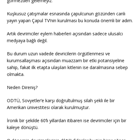
görmezden gelemeyiz.
Kuşkusuz çatışmalar esnasında çapulcunun gözünden canlı
yayın yapan Çapul TV’nin kurulması bu konuda önemli bir adım.
Artık devrimciler eylem haberleri açısından sadece ulusalcı
medyaya bağlı değil.
Bu durum uzun vadede devricilerin örgütlenmesi ve
kurumsallaşması açısından muazzam bir etki potansiyeline
sahip, fakat ilk etapta ulaşılan kitlenin ise daralmasına sebep
olmakta.
Neden Direniş?
ODTÜ, Sovyetler’e karşı doğrultulmuş silah şekli ile bir
Amerikan ünivestitesi olarak kurulmuştur.
İronik bir şekilde 60’lı yıllardan itibaren ise devrimciler için bir
kaleye dönüştü.