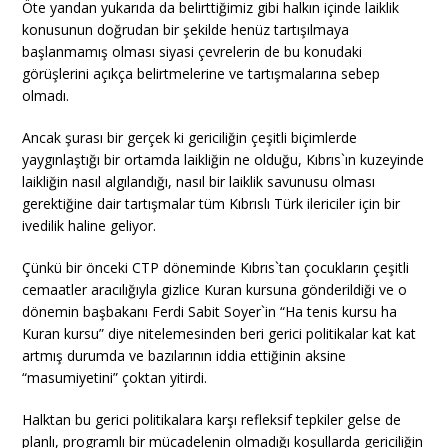
Öte yandan yukarıda da belirttiğimiz gibi halkın içinde laiklik
konusunun doğrudan bir şekilde henüz tartışılmaya
başlanmamış olması siyasi çevrelerin de bu konudaki
görüşlerini açıkça belirtmelerine ve tartışmalarına sebep
olmadı.
Ancak şurası bir gerçek ki gericiliğin çeşitli biçimlerde
yaygınlaştığı bir ortamda laikliğin ne olduğu, Kıbrıs`ın kuzeyinde
laikliğin nasıl algılandığı, nasıl bir laiklik savunusu olması
gerektiğine dair tartışmalar tüm Kıbrıslı Türk ilericiler için bir
ivedilik haline geliyor.
Çünkü bir önceki CTP döneminde Kıbrıs`tan çocukların çeşitli
cemaatler aracılığıyla gizlice Kuran kursuna gönderildiği ve o
dönemin başbakanı Ferdi Sabit Soyer`in “Ha tenis kursu ha
Kuran kursu” diye nitelemesinden beri gerici politikalar kat kat
artmış durumda ve bazılarının iddia ettiğinin aksine
“masumiyetini” çoktan yitirdi.
Halktan bu gerici politikalara karşı refleksif tepkiler gelse de
planlı, programlı bir mücadelenin olmadığı koşullarda gericiliğin