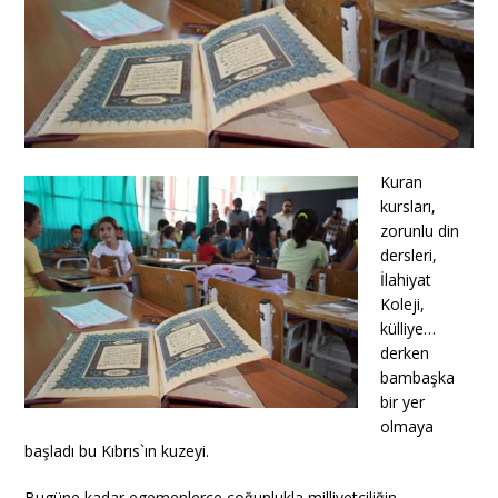
Kuran
kursları,
zorunlu din
dersleri,
İlahiyat
Koleji,
külliye…
derken
bambaşka
bir yer
olmaya
başladı bu Kıbrıs`ın kuzeyi.
Bugüne kadar egemenlerce çoğunlukla milliyetçiliğin