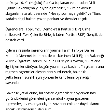
Lefkoşa 10. Yıl (Kuğulu) Park’ta toplanan ve buradan Milli
Eğitim Bakanlığı’na yürüyen öğrenciler, “Burs hakkımız”
sloganları atarak, üzerinde “Hesap sormaya geldik” ve “Burs
sadaka değil haktır” yazan pankart ve dövizler taşıdı.
Öğrencilere, Toplumcu Demokrasi Partisi (TDP) Girne
milletvekili Zeki Çeler ile Birleşik Kıbrıs Partisi (BKP) Gençlik de
destek verdi.
Eylem sırasında öğrencilerin yanına Talim Terbiye Dairesi
Müdürü Mehmet Korkmaz ile birlikte inen Milli Eğitim Bakanlığı
Yüksek Öğretim Dairesi Müdürü Hüseyin Kavaz’ın, “Burslarla
ilgili işlemler sürüyor, bugün yatırılmaya başlandı” açıklamasına
rağmen öğrenciler eleştirilerini sürdürerek, bakanlık
yetkililerinin sürekli aynı yöntemle kendilerini oyaladığını
savundu.
Bakanlık yetkililerine, bu sözleri öğrencilere söylerken nasıl
göründüklerini görmeleri için sembolik ayna gösteren
öğrenciler, “Burslar yatırılıyor” sözlerini çok kez duyduklarını
ancak yatırılmadığını ileri sürdü.