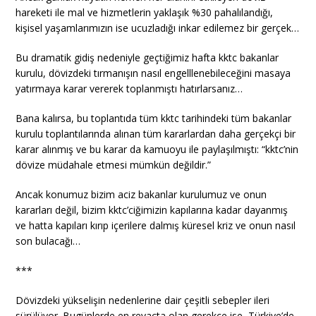
hareketi ile mal ve hizmetlerin yaklaşık %30 pahalılandığı,
kişisel yaşamlarımızın ise ucuzladığı inkar edilemez bir gerçek…
Bu dramatik gidiş nedeniyle geçtiğimiz hafta kktc bakanlar
kurulu, dövizdeki tırmanışın nasıl engelllenebileceğini masaya
yatırmaya karar vererek toplanmıştı hatırlarsanız…
Bana kalırsa, bu toplantıda tüm kktc tarihindeki tüm bakanlar
kurulu toplantılarında alınan tüm kararlardan daha gerçekçi bir
karar alınmış ve bu karar da kamuoyu ile paylaşılmıştı: “kktc’nin
dövize müdahale etmesi mümkün değildir.”
Ancak konumuz bizim aciz bakanlar kurulumuz ve onun
kararları değil, bizim kktc’ciğimizin kapılarına kadar dayanmış
ve hatta kapıları kırıp içerilere dalmış küresel kriz ve onun nasıl
son bulacağı…
***
Dövizdeki yükselişin nedenlerine dair çeşitli sebepler ileri
sürülüyor. Bugünlerde en revaçta olan gerekçe ise, Türkiye’de