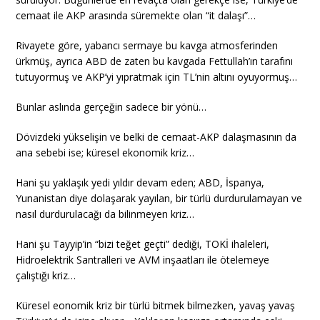
cemaat ile AKP arasında süremekte olan “it dalaşı”…
Rivayete göre, yabancı sermaye bu kavga atmosferinden
ürkmüş, ayrıca ABD de zaten bu kavgada Fettullah’ın tarafını
tutuyormuş ve AKP’yi yıpratmak için TL’nin altını oyuyormuş…
Bunlar aslında gerçeğin sadece bir yönü…
Dövizdeki yükselişin ve belki de cemaat-AKP dalaşmasının da
ana sebebi ise; küresel ekonomik kriz…
Hani şu yaklaşık yedi yıldır devam eden; ABD, İspanya,
Yunanistan diye dolaşarak yayılan, bir türlü durdurulamayan ve
nasıl durdurulacağı da bilinmeyen kriz…
Hani şu Tayyip’in “bizi teğet geçti” dediği, TOKİ ihaleleri,
Hidroelektrik Santralleri ve AVM inşaatları ile ötelemeye
çalıştığı kriz…
Küresel eonomik kriz bir türlü bitmek bilmezken, yavaş yavaş