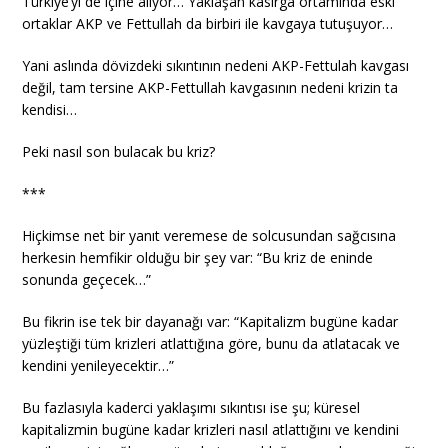
Türkiye’yi de içine alıyor… Yaklaşan kasırga ortamında eski
ortaklar AKP ve Fettullah da birbiri ile kavgaya tutuşuyor…
Yani aslında dövizdeki sıkıntının nedeni AKP-Fettulah kavgası
değil, tam tersine AKP-Fettullah kavgasının nedeni krizin ta
kendisi…
Peki nasıl son bulacak bu kriz?
***
Hiçkimse net bir yanıt veremese de solcusundan sağcısına
herkesin hemfikir olduğu bir şey var: “Bu kriz de eninde
sonunda geçecek…”
Bu fikrin ise tek bir dayanağı var: “Kapitalizm bugüne kadar
yüzleştiği tüm krizleri atlattığına göre, bunu da atlatacak ve
kendini yenileyecektir…”
Bu fazlasıyla kaderci yaklaşımı sıkıntısı ise şu; küresel
kapitalizmin bugüne kadar krizleri nasıl atlattığını ve kendini