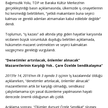
Bağımsızlık Yolu, TDP ve Baraka Kültür Merkezi’nin
gerçekleştirdiği basın açıklamasında, ülkemizde iş cinayetlerinin
hız kesmediği belirtilirken, “yetkili makamların buna seyirci
kalması ve gerekli adımları atmamaları kabul edilebilir değildir”
dendi.
Toplumun, “iş kazası” adı altında yitip giden hayatlar karşısında
vicdanen büyük sorumluluk duyduğu belirtilen açıklamada,
hükümetin mazaret üretmekten ve seyirci kalmaktan
vazgeçmesi gerektiği vurgulandı.
“Denetimler artırılacak, önlemler alınacak”
Mazaretlerinin Karşılığı Yok.. Çare Özelde Sendikalaşma”
2015’te 14, 2016’nın ilk 3 ayında 3 işçinin
‘iş kazalarında’ öldüğü
açıklanırken, “denetimler artırılacak, önlemler alınacak”
mazaretlerinin artık bir karşılığı olmadığı, sendikasız
çalıştırılamama için yasal düzenleme yapılmasının hayati
derecede önemli olduğunun altı çizildi.
Açıklama sonrası, “Ölümler dursun! Özele Sendika!” sloganı