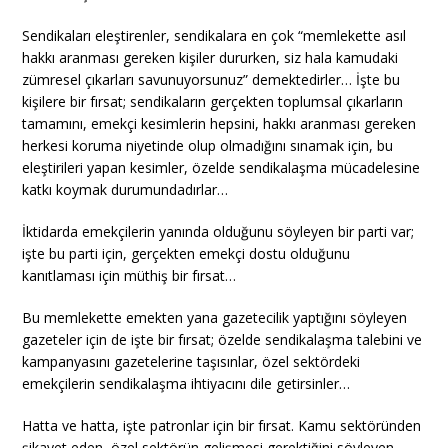
Sendikaları eleştirenler, sendikalara en çok “memlekette asıl
hakkı aranması gereken kişiler dururken, siz hala kamudaki
zümresel çıkarları savunuyorsunuz” demektedirler… İşte bu
kişilere bir fırsat; sendikaların gerçekten toplumsal çıkarların
tamamını, emekçi kesimlerin hepsini, hakkı aranması gereken
herkesi koruma niyetinde olup olmadığını sınamak için, bu
eleştirileri yapan kesimler, özelde sendikalaşma mücadelesine
katkı koymak durumundadırlar…
İktidarda emekçilerin yanında olduğunu söyleyen bir parti var;
işte bu parti için, gerçekten emekçi dostu olduğunu
kanıtlaması için müthiş bir fırsat…
Bu memlekette emekten yana gazetecilik yaptığını söyleyen
gazeteler için de işte bir fırsat; özelde sendikalaşma talebini ve
kampanyasını gazetelerine taşısınlar, özel sektördeki
emekçilerin sendikalaşma ihtiyacını dile getirsinler…
Hatta ve hatta, işte patronlar için bir fırsat. Kamu sektöründen
şikayet eden, özel sektörün gelişmesi gerektiğini söyleyen