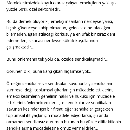
Memleketimizdeki kayıtlı olarak çalışan emekçilerin yaklaşık
yüzde 50’si, özel sektördedir…
Bu da demek oluyor ki, emekçi insanların nerdeyse yarısı,
hiçbir güvenceye sahip olmadan, gelecekte ne olacağını
bilemeden, işten atılacağı korkusuyla en ufak bir itiraz dahi
edemeden, kısacası nerdeyse kölelik koşullarında
çalışmaktadır…
Bunu önlemenin tek yolu da, özelde sendikalaşmadır…
Görünen o ki, buna karşı çıkan hiç kimse yok…
Örneğin sendikalar ve sendikaları savunanlar, sendikaların
zümresel değil toplumsal çıkarlar için mücadele ettiklerini,
emekçi kesimlerin genelinin hakkı ve hukuku için mücadele
ettiklerini söylemektedirler. İşte sendikalar ve sendikaları
savunan kesimler için bir fırsat; eğer sendikalar gerçekten
toplumsal ihtiyaçlar için mücadele ediyorlarsa, şu anda
tamamen sendikasız durumda bulunan bu yüzde ellilik kitlenin
sendikalaşma mücadelesine omuz vermelidirler…