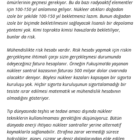
ömürlerinin geçmesi gerekiyor. Bu da bazı radyoaktif elementler
için 100-150 yıl anlamına geliyor. Nükleer atıkları doğadan
izole bir şekilde 100-150 yıl bekletmeniz lazım. Bunun doğadan
izole bir biçimde bekletilmesini sağlayacak lisanslı bir depolama
yöntemi yok. Kimi toprakta kimisi havuzlarda bekletiliyor,
bunlar da risk.
Mühendislikte risk hesabı vardır. Risk hesabı yapmak için riskin
gerçekleşme ihtimali çarpı sizin gerçekleşmesi durumunda
ödeyeceğiniz fatura hesaplanır. Örneğin Fukuşima’da yaşanan
nükleer santral kazasının faturası 500 milyar dolar civarında
olacaktır deniyor. Böylesi nükleer kazaları kapsayan bir sigorta
kuruluşu yok. Hiçbir sigorta kuruluşunun sigortalamadığı bir
tesiste ısrar edilmesi matematik ve mühendislik hesabının
olmadığını gösteriyor.
Tıp dünyasında teşhis ve tedavi amacı dışında nükleer
tekniklerin kullanılmaması gerektiğini düşünüyoruz. Bütün
dünyada enerji ihtiyacı nükleer santraller yerine alternatif
kaynaklarla sağlanabilir. Etrafına zarar vermediği sürece
hidrolikler, güneş, rüzgar ve deniz dalgalarından elde edilen