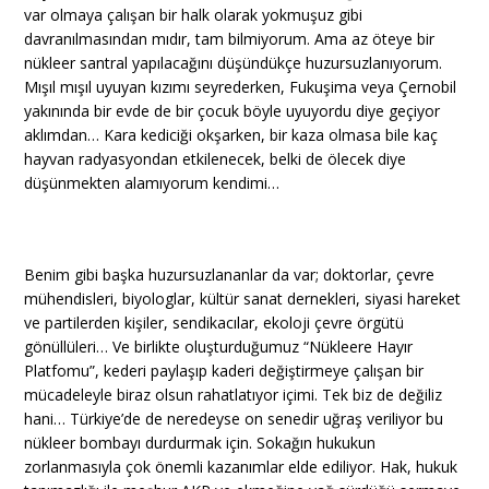
var olmaya çalışan bir halk olarak yokmuşuz gibi
davranılmasından mıdır, tam bilmiyorum. Ama az öteye bir
nükleer santral yapılacağını düşündükçe huzursuzlanıyorum.
Mışıl mışıl uyuyan kızımı seyrederken, Fukuşima veya Çernobil
yakınında bir evde de bir çocuk böyle uyuyordu diye geçiyor
aklımdan… Kara kediciği okşarken, bir kaza olmasa bile kaç
hayvan radyasyondan etkilenecek, belki de ölecek diye
düşünmekten alamıyorum kendimi…
Benim gibi başka huzursuzlananlar da var; doktorlar, çevre
mühendisleri, biyologlar, kültür sanat dernekleri, siyasi hareket
ve partilerden kişiler, sendikacılar, ekoloji çevre örgütü
gönüllüleri… Ve birlikte oluşturduğumuz “Nükleere Hayır
Platfomu”, kederi paylaşıp kaderi değiştirmeye çalışan bir
mücadeleyle biraz olsun rahatlatıyor içimi. Tek biz de değiliz
hani… Türkiye’de de neredeyse on senedir uğraş veriliyor bu
nükleer bombayı durdurmak için. Sokağın hukukun
zorlanmasıyla çok önemli kazanımlar elde ediliyor. Hak, hukuk