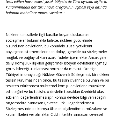
tesis edilen hava askeri yasak bölgelerde Türk uyruklu kişilerin
kullanımındaki her türlü hava araçlarının uçması veya altında
bulunan mahallere inmesi yasaktır.”
Nükleer santrallerle ilgili kurallar koyan uluslararası
sözleşmeler bulunmakla birlikte, nükleer gücü elinde
bulunduran devletlerin, bu konudaki ulusal yetkilerini
paylaşmak istememelerinden dolayı, genelde bu sözleşmeler
muğlak ve bağlayıcılıktan uzak ifadeler içermekte. Ancak yine
de iyi komşuluk ilişkileri geliştirmek isteyen devletlerin uymayı
görev bileceği uluslararası normlar da mevcut. Örneğin
Türkiye’nin onayladığı Nükleer Güvenlik Sözleşmesi, bir nükleer
tesisin kurulmasından önce, bu tesisin civarında bulunan ve bu
tesisten etkilenmesi muhtemel komşu devletlerle müzakere
edileceğini ve bu tesisin, o devletin toprakları üzerideki olası
etkilerini değerlendirmesi için komşu devlete bilgi verileceğini
öngörmekte. Sınıraşan Çevresel Etki Değerlendirmesi
Sözleşmesi’nde de komşu ülkeleri bilgilendirme, müzakere ve
katılım ilkeleri yer almakta. Ciddi nitelikte sınıraşan çevresel