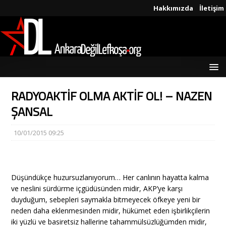
Hakkımızda
İletişim
RADYOAKTİF OLMA AKTİF OL! – NAZEN
ŞANSAL
10/01/2015 09:25
Düşündükçe huzursuzlanıyorum… Her canlının hayatta kalma
ve neslini sürdürme içgüdüsünden midir, AKP’ye karşı
duyduğum, sebepleri saymakla bitmeyecek öfkeye yeni bir
neden daha eklenmesinden midir, hükümet eden işbirlikçilerin
iki yüzlü ve basiretsiz hallerine tahammülsüzlüğümden midir,