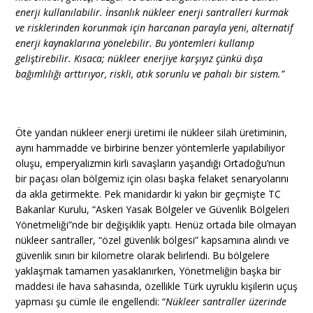
enerji kullanılabilir. İnsanlık nükleer enerji santralleri kurmak
ve risklerinden korunmak için harcanan parayla yeni, alternatif
enerji kaynaklarına yönelebilir. Bu yöntemleri kullanıp
geliştirebilir. Kısaca; nükleer enerjiye karşıyız çünkü dışa
bağımlılığı arttırıyor, riskli, atık sorunlu ve pahalı bir sistem.”
Öte yandan nükleer enerji üretimi ile nükleer silah üretiminin,
aynı hammadde ve birbirine benzer yöntemlerle yapılabiliyor
oluşu, emperyalizmin kirli savaşların yaşandığı Ortadoğu’nun
bir paçası olan bölgemiz için olası başka felaket senaryolarını
da akla getirmekte. Pek manidardır ki yakın bir geçmişte TC
Bakanlar Kurulu, “Askeri Yasak Bölgeler ve Güvenlik Bölgeleri
Yönetmeliği”nde bir değişiklik yaptı. Henüz ortada bile olmayan
nükleer santraller, “özel güvenlik bölgesi” kapsamına alındı ve
güvenlik sınırı bir kilometre olarak belirlendi. Bu bölgelere
yaklaşmak tamamen yasaklanırken, Yönetmeliğin başka bir
maddesi ile hava sahasında, özellikle Türk uyruklu kişilerin uçuş
yapması şu cümle ile engellendi: “
Nükleer santraller üzerinde