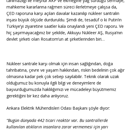
tanımazlığı ile meşhur AKP ve ekmeğine yağ sürdüğü sermaye,
mahkeme kararlarına rağmen süreci ilerletmeye çalışsa da,
ÇED raporuna karşı açılan davalar kazanılıp nükleer santralin
inşası büyük ölçüde durduruldu. Şimdi de, tesadüf o ki Putin’in
Türkiye’yi ziyaretine saatler kala onaylandı yeni ÇED raporu. Ve
hiç şaşırmayacağınız bir şekilde, Akkuyu Nükleer AŞ, Rusya’nın
devlet şirketi olan Rosatom’un at şirketlerinden biri…
Nükleer santrale karşı olmak için insan sağlığından, doğa
tahribatına, çevre ve yaşam hakkından, riskin bedelinin çok ağır
olmasına kadar pek çok sebep sayılabilir. Teknik olarak uzak
olduğumuz bu konuyla ilgili bilgi ve deneyimlere de
başvurduğumuzda haklılığımızı ve mücadeleyi büyütmemiz
gerektiğini bir kez daha anlıyoruz.
Ankara Elektrik Mühendisleri Odası Başkanı şöyle diyor:
“
Bugün dünyada 442 ticari reaktör var. Bu santrallerde
kullanılan atıkların insanlara zarar vermemesi için yarı