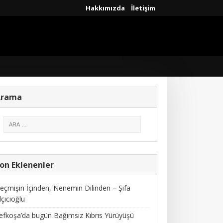
Hakkımızda
İletişim
Arama
on Eklenenler
eçmişin İçinden, Nenemin Dilinden – Şifa
lçıcıoğlu
efkoşa’da bugün Bağımsız Kıbrıs Yürüyüşü