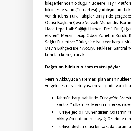
bileşenlerinden olduğu Nükleere Hayır Platfor
bildirilerde yarın (Cumartesi) yurtdışından da 
verildi. Kıbrıs Türk Tabipler Birliği’nde gerç
Odası Başkanı Çevre Yüksek Mühendisi Baran B
Hacettepe Halk Sağlığı Uzmanı Prof. Dr. Çağata
etkileri”; Mersin Tabip Odası Yönetim Kurulu 
Sağlık Etkileri ve Türkiye’de Nükleer karşıtı
Devin Bahçeci ise “ Akkuyu Nükleer Santralin
konuları konuşulacak.
Dağıtılan bildirinin tam metni şöyle:
Mersin-Akkuyu’da yapılması planlanan nükleer
ve gelecek nesillerin yaşamı ve içinde var old
Kıbrıs’ın karşı sahilinde Türkiye’de Mers
santrali” ülkemize Mersin il merkezinde
Türkiye Jeoloji Mühendisleri Odası’nın 
Akkuyu’nun deprem kuşağı üzerinde olmas
Türkiye devleti olası bir kazada soruml