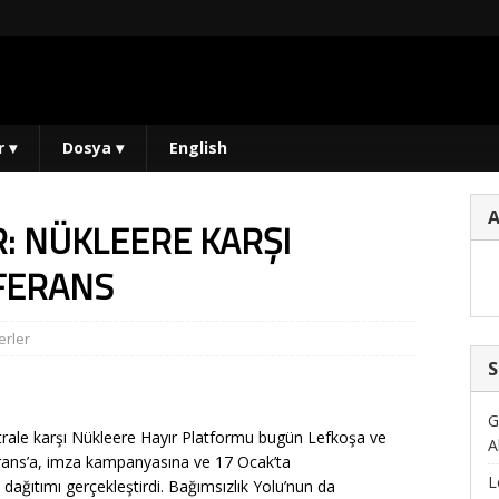
r
▾
Dosya
▾
English
: NÜKLEERE KARŞI
FERANS
rler
S
G
trale karşı Nükleere Hayır Platformu bugün Lefkoşa ve
A
rans’a, imza kampanyasına ve 17 Ocak’ta
L
i dağıtımı gerçekleştirdi. Bağımsızlık Yolu’nun da