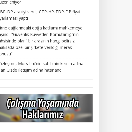
üzenleniyor
BP-DP araziyi verdi, CTP-HP-TDP-DP fiyat
yarlaması yaptı
irne dağlarındaki doğa katliamı mahkemeye
aşındı: “Güvenlik Kuvvetleri Komutanlığı’nın
ahsisinde olan” bir arazinin hangi belirsiz
aksatla özel bir şirkete verildiği merak
onusu”
özleşme, Mors Ltd’nin sahibinin kızının adına
lan Gizde İletişim adına hazırlandı