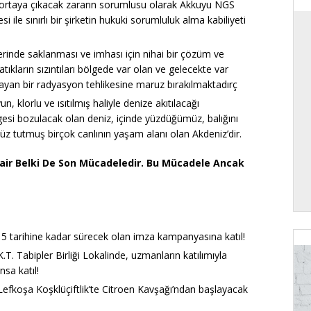
ortaya çıkacak zararın sorumlusu olarak Akkuyu NGS
 ile sınırlı bir şirketin hukuki sorumluluk alma kabiliyeti
erinde saklanması ve imhası için nihai bir çözüm ve
kların sızıntıları bölgede var olan ve gelecekte var
yan bir radyasyon tehlikesine maruz bırakılmaktadırç
, klorlu ve ısıtılmış haliyle denize akıtılacağı
gesi bozulacak olan deniz, içinde yüzdüğümüz, balığını
üz tutmuş birçok canlının yaşam alanı olan Akdeniz’dir.
Dair Belki De Son Mücadeledir. Bu Mücadele Ancak
015 tarihine kadar sürecek olan imza kampanyasına katıl!
T. Tabipler Birliği Lokalinde, uzmanların katılımıyla
sa katıl!
Lefkoşa Koşklüçiftlik’te Citroen Kavşağı’ndan başlayacak