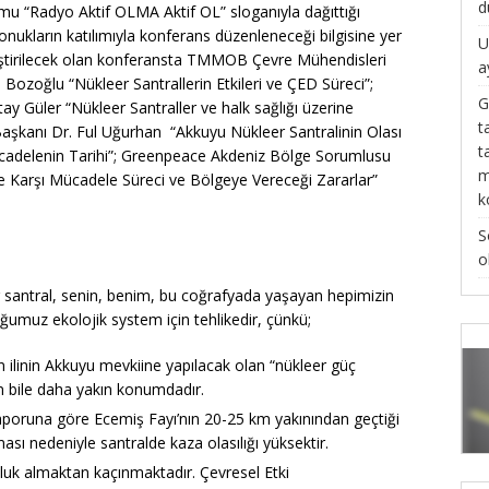
d
mu “Radyo Aktif OLMA Aktif OL” sloganıyla dağıttığı
konukların katılımıyla konferans düzenleneceği bilgisine yer
U
ekleştirilecek olan konferansta TMMOB Çevre Mühendisleri
a
ozoğlu “Nükleer Santrallerin Etkileri ve ÇED Süreci”;
G
y Güler “Nükleer Santraller ve halk sağlığı üzerine
t
Başkanı Dr. Ful Uğurhan “Akkuyu Nükleer Santralinin Olası
t
 Mücadelenin Tarihi”; Greenpeace Akdeniz Bölge Sorumlusu
m
e Karşı Mücadele Süreci ve Bölgeye Vereceği Zararlar”
k
S
o
 santral, senin, benim, bu coğrafyada yaşayan hepimizin
uğumuz ekolojik system için tehlikedir, çünkü;
in ilinin Akkuyu mevkiine yapılacak olan “nükleer güç
n bile daha yakın konumdadır.
raporuna göre Ecemiş Fayı’nın 20-25 km yakınından geçtiği
ı nedeniyle santralde kaza olasılığı yüksektir.
uluk almaktan kaçınmaktadır. Çevresel Etki