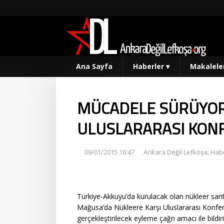
Ana Sayfa
Haberler
▾
Makalele
MÜCADELE SÜRÜYOR
ULUSLARARASI KON
09/01/2015 16:47
Ankara Değil Lefkoşa
,
Habe
Türkiye-Akkuyu’da kurulacak olan nükleer san
Mağusa’da Nükleere Karşı Uluslararası Konfe
gerçekleştirilecek eyleme çağrı amacı ile bildir