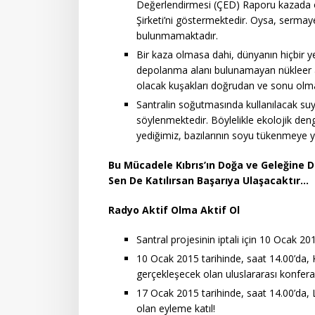
Değerlendirmesi (ÇED) Raporu kazada 
Şirketi’ni göstermektedir. Oysa, sermayesi
bulunmamaktadır.
Bir kaza olmasa dahi, dünyanın hiçbir y
depolanma alanı bulunamayan nükleer atı
olacak kuşakları doğrudan ve sonu olma
Santralin soğutmasında kullanılacak suyun
söylenmektedir. Böylelikle ekolojik den
yediğimiz, bazılarının soyu tükenmeye y
Bu Mücadele Kıbrıs’ın Doğa ve Geleğine 
Sen De Katılırsan Başarıya Ulaşacaktır…
Radyo Aktif Olma Aktif Ol
Santral projesinin iptali için 10 Ocak 2
10 Ocak 2015 tarihinde, saat 14.00’da, K.
gerçekleşecek olan uluslararası konferan
17 Ocak 2015 tarihinde, saat 14.00’da, 
olan eyleme katıl!