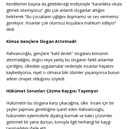
kendilerinin başına da gelebileceği endişesiyle “karanlıkta okula
gitmek istemiyoruz” gibi çok anlamlı sloganlar attığını
belirterek “Bu çocukların çığlığını duymamız ve ses vermemiz
gerekiyor. İnsanlar çok olumsuz koşullara mahkum ediliyor”
dedi.
Kimse Gençlere Slogan Attırmadı!
Rahvancıoğlu, gençlere “katil devlet” sloganını kimsenin
attırmadığını, doğru veya yanlış bu sloganın farklı anlamlar
içerdiğini, ülkedeki uygulamalar nedeniyle insanlar hayatını
kaybediyorsa, niyet o olmasa bile ölümler yaşanıyorsa bunun
adının cinayet olduğunu söyledi.
Hükümet Sorunları Çözme Kaygısı Taşımıyor
Hükümetin bu slogana karşı çıkacağına, ülke insanı için bir
şeyler yapması gerektiğine işaret eden Rahvancıoğlu,
hükümetin eylemcilerle diyalog kurmak ve kalıcı çözümler
getirmek bir yana dursun, konuyla ilgili herhangi bir kaygı
taşımadığını ifade etti.