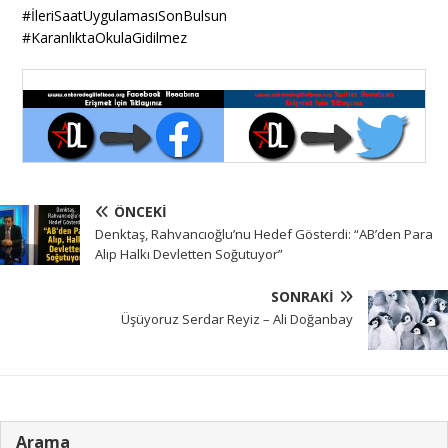
#
İleriSaatUygulamasıSonBulsun
#
KaranlıktaOkulaGidilmez
ÖNCEKI
Denktaş, Rahvancıoğlu’nu Hedef Gösterdi: “AB’den Para
Alıp Halkı Devletten Soğutuyor”
SONRAKI
Üşüyoruz Serdar Reyiz – Ali Doğanbay
Arama