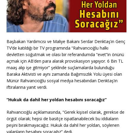
Başbakan Yardımcısı ve Maliye Bakanı Serdar Denktaş’ın Genç
TV’de katıldığı bir TV programında “Rahvancıoğlu halkı
devletten soğutmak ve olası bir referandumda “evet”in önünü
açmak için AB’den para alarak provokasyon yapıyor. 6 Bin TL
maaş alıp işe gitmiyor” şeklinde suçlamalarda bulunduğu
Baraka Aktivisti ve aynı zamanda Bağımsızlık Yolu üyesi olan
Münür Rahvancıoğlu sosyal medya hesabından Denktaş’ın
iftiralarına yanıt verdi.
“Hukuk da dahil her yoldan hesabını soracağız”
Rahvancıoğlu açıklamasında, “Gerek kişisel olarak, gerekse de
örgüt olarak; hepsi de basitçe ispatlanabilecek bu iddiaların
peşini bırakmayacağız. Hukuk da dahil her yoldan, söylenen
yalanların hesabını soracağız” dedi.