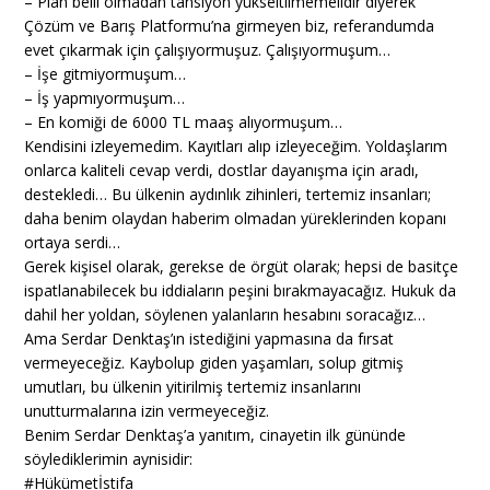
– Plan belli olmadan tansiyon yükseltilmemelidir diyerek
Çözüm ve Barış Platformu’na girmeyen biz, referandumda
evet çıkarmak için çalışıyormuşuz. Çalışıyormuşum…
– İşe gitmiyormuşum…
– İş yapmıyormuşum…
– En komiği de 6000 TL maaş alıyormuşum…
Kendisini izleyemedim. Kayıtları alıp izleyeceğim. Yoldaşlarım
onlarca kaliteli cevap verdi, dostlar dayanışma için aradı,
destekledi… Bu ülkenin aydınlık zihinleri, tertemiz insanları;
daha benim olaydan haberim olmadan yüreklerinden kopanı
ortaya serdi…
Gerek kişisel olarak, gerekse de örgüt olarak; hepsi de basitçe
ispatlanabilecek bu iddiaların peşini bırakmayacağız. Hukuk da
dahil her yoldan, söylenen yalanların hesabını soracağız…
Ama Serdar Denktaş’ın istediğini yapmasına da fırsat
vermeyeceğiz. Kaybolup giden yaşamları, solup gitmiş
umutları, bu ülkenin yitirilmiş tertemiz insanlarını
unutturmalarına izin vermeyeceğiz.
Benim Serdar Denktaş’a yanıtım, cinayetin ilk gününde
söylediklerimin aynisidir:
#
Hükümetİstifa