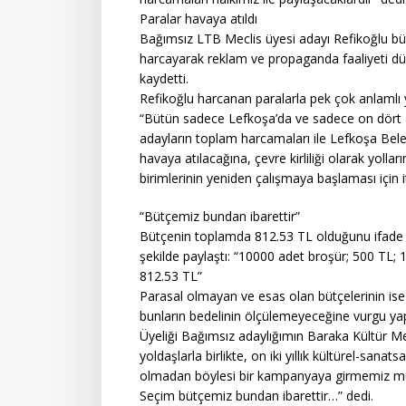
Paralar havaya atıldı
Bağımsız LTB Meclis üyesi adayı Refikoğlu büt
harcayarak reklam ve propaganda faaliyeti düze
kaydetti.
Refikoğlu harcanan paralarla pek çok anlamlı yat
“Bütün sadece Lefkoşa’da ve sadece on dört a
adayların toplam harcamaları ile Lefkoşa Beledi
havaya atılacağına, çevre kirliliği olarak yolla
birimlerinin yeniden çalışmaya başlaması için iti
“Bütçemiz bundan ibarettir”
Bütçenin toplamda 812.53 TL olduğunu ifade e
şekilde paylaştı: “10000 adet broşür; 500 TL; 
812.53 TL”
Parasal olmayan ve esas olan bütçelerinin is
bunların bedelinin ölçülemeyeceğine vurgu ya
Üyeliği Bağımsız adaylığımın Baraka Kültür Me
yoldaşlarla birlikte, on iki yıllık kültürel-sa
olmadan böylesi bir kampanyaya girmemiz mü
Seçim bütçemiz bundan ibarettir…” dedi.