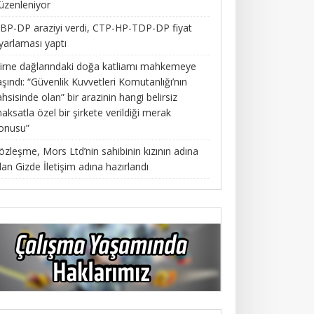
üzenleniyor
BP-DP araziyi verdi, CTP-HP-TDP-DP fiyat
yarlaması yaptı
irne dağlarındaki doğa katliamı mahkemeye
aşındı: “Güvenlik Kuvvetleri Komutanlığı’nın
ahsisinde olan” bir arazinin hangi belirsiz
aksatla özel bir şirkete verildiği merak
onusu”
özleşme, Mors Ltd’nin sahibinin kızının adına
lan Gizde İletişim adına hazırlandı