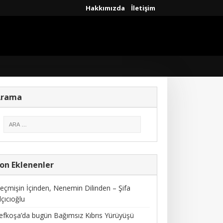
Hakkımızda
İletişim
Arama
on Eklenenler
eçmişin İçinden, Nenemin Dilinden – Şifa
lçıcıoğlu
efkoşa’da bugün Bağımsız Kıbrıs Yürüyüşü