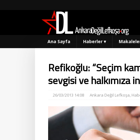
Ana Sayfa
Haberler
▾
Makalele
Refikoğlu: “Seçim ka
sevgisi ve halkımıza in
26/03/2013 14:08
Ankara Değil Lefkoşa
,
Habe