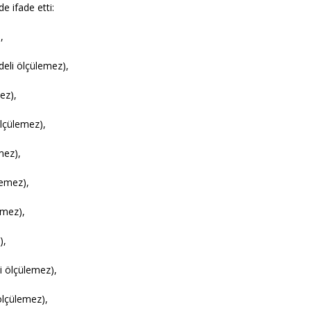
e ifade etti:
,
deli ölçülemez),
ez),
ölçülemez),
mez),
lemez),
emez),
),
i ölçülemez),
ölçülemez),