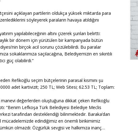
çesini açıklayan partilerin oldukça yüksek miktarda para
nlediklerini söyleyerek paraların havaya atıldığını
ırım yapılabileceğinin altını çizerek şunları belirtti:
ylık bir dönem için yürütülen bir kampanyada bütün
yesi’nin birçok acil sorunu çözülebilirdi. Bu paralar
rımıza sokaklarımıza saçılacağına, Belediyemizin en sıkıntılı
ci güç olabilirdi.”
den Refikoğlu seçim bütçelerinin parasal kısmını şu
10000 adet kartivizit; 250 TL; Web Sitesi; 62.53 TL; Toplam:
e manevi değerlerden oluştuğuna dikkat çeken Refikoğlu
ptı: “Benim Lefkoşa Türk Belediyesi Belediye Meclis
rkezi tarafından desteklendiği bilinmektedir. Baraka’dan
natsal mücadelemizde edindiğimiz en önemli birikimimiz
mkün olmazdı: Özgürlük sevgisi ve halkımıza inanç…