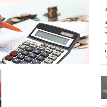
d
U
a
G
t
t
m
k
S
o