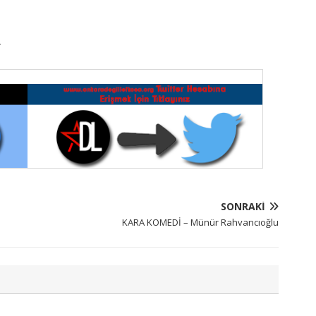
”
SONRAKI
KARA KOMEDİ – Münür Rahvancıoğlu