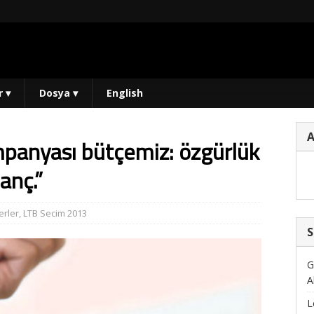
r
▾
Dosya
▾
English
mpanyası bütçemiz: özgürlük
anç.”
rler
,
LTB Secim 2013
S
G
A
L