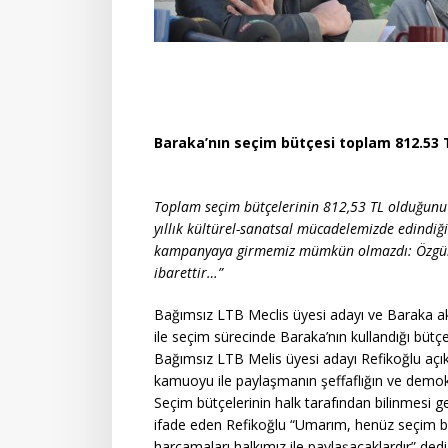
Baraka’nın
seçim büt
çesi toplam 812.53 
Toplam seçim bütçelerinin 812,53 TL olduğunu a
yıllık kültürel-sanatsal mücadelemizde edindiğ
kampanyaya girmemiz mümkün olmazdı: Özgürl
ibarettir…”
Bağımsız LTB Meclis üyesi adayı ve Baraka akti
ile seçim sürecinde Baraka’nın kullandığı bütç
Bağımsız LTB Melis üyesi adayı Refikoğlu aç
kamuoyu ile paylaşmanın şeffaflığın ve demokra
Seçim bütçelerinin halk tarafından bilinmesi
ifade eden Refikoğlu “Umarım, henüz seçim büt
harcamaları halkımız ile paylaşacaklardır” dedi