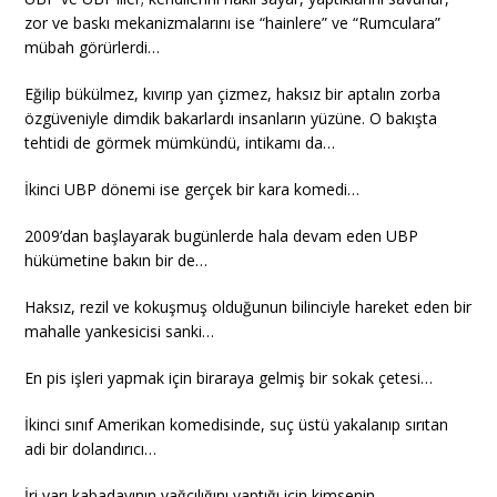
zor ve baskı mekanizmalarını ise “hainlere” ve “Rumculara”
mübah görürlerdi…
Eğilip bükülmez, kıvırıp yan çizmez, haksız bir aptalın zorba
özgüveniyle dimdik bakarlardı insanların yüzüne. O bakışta
tehtidi de görmek mümkündü, intikamı da…
İkinci UBP dönemi ise gerçek bir kara komedi…
2009’dan başlayarak bugünlerde hala devam eden UBP
hükümetine bakın bir de…
Haksız, rezil ve kokuşmuş olduğunun bilinciyle hareket eden bir
mahalle yankesicisi sanki…
En pis işleri yapmak için biraraya gelmiş bir sokak çetesi…
İkinci sınıf Amerikan komedisinde, suç üstü yakalanıp sırıtan
adi bir dolandırıcı…
İri yarı kabadayının yağcılığını yaptığı için kimsenin