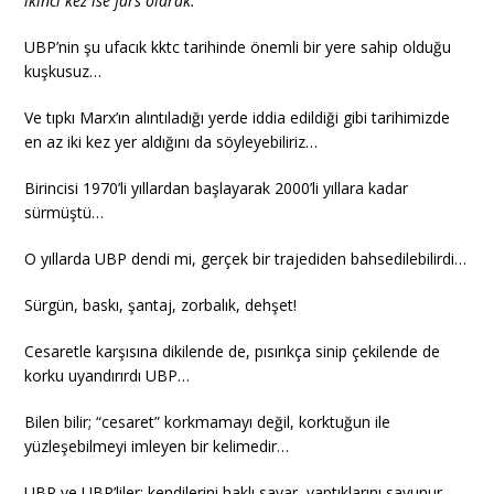
ikinci kez ise fars olarak.”
UBP’nin şu ufacık kktc tarihinde önemli bir yere sahip olduğu
kuşkusuz…
Ve tıpkı Marx’ın alıntıladığı yerde iddia edildiği gibi tarihimizde
en az iki kez yer aldığını da söyleyebiliriz…
Birincisi 1970’li yıllardan başlayarak 2000’li yıllara kadar
sürmüştü…
O yıllarda UBP dendi mi, gerçek bir trajediden bahsedilebilirdi…
Sürgün, baskı, şantaj, zorbalık, dehşet!
Cesaretle karşısına dikilende de, pısırıkça sinip çekilende de
korku uyandırırdı UBP…
Bilen bilir; “cesaret” korkmamayı değil, korktuğun ile
yüzleşebilmeyi imleyen bir kelimedir…
UBP ve UBP’liler; kendilerini haklı sayar, yaptıklarını savunur,