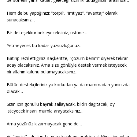
personelin yarısı kadar, geleceği sizin iki dudağınızın arasında…
Hem de bu yaptığınızı; “torpil”, “imtiyaz”, “avantaj” olarak
sunacaksınız…
Bir de teşekkür bekleyeceksiniz, üstüne…
Yetmeyecek bu kadar yüzsüzlüğünüz…
Batırıp rezil ettiğiniz Başkent’te, “çözüm benim” diyerek tekrar
aday olacaksınız. Ama size gönlüyle destek vermek isteyecek
bir allahın kulunu bulamayacaksınız…
Bütün destekçileriniz ya korkudan ya da mammadan yanınızda
olacak…
Sizin için gönüllü bayrak sallayacak, bildiri dağıtacak, oy
isteyecek insanı mumla arayacaksınız…
Ama yüzünüz kızarmayacak gene de…
Ve “geçici” adı altında, güya kıyak geçerek işe aldığınız insanları