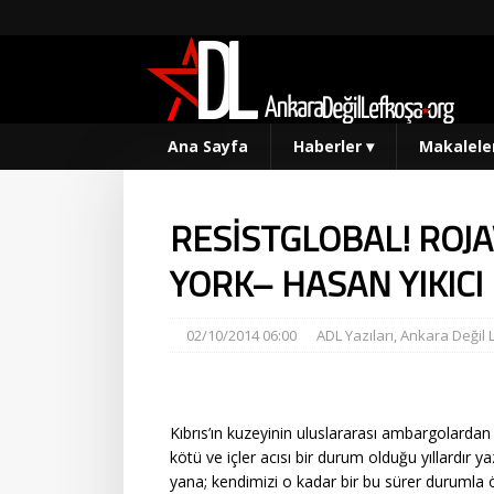
Ana Sayfa
Haberler
▾
Makalele
RESİSTGLOBAL! ROJ
YORK– HASAN YIKICI
02/10/2014 06:00
ADL Yazıları
,
Ankara Değil 
Kıbrıs’ın kuzeyinin uluslararası ambargolarda
kötü ve içler acısı bir durum olduğu yıllardır ya
yana; kendimizi o kadar bir bu sürer durumla ö