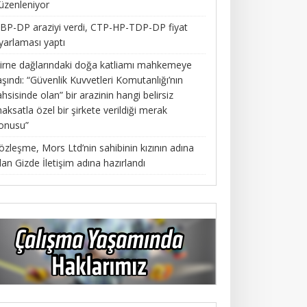
üzenleniyor
BP-DP araziyi verdi, CTP-HP-TDP-DP fiyat
yarlaması yaptı
irne dağlarındaki doğa katliamı mahkemeye
aşındı: “Güvenlik Kuvvetleri Komutanlığı’nın
ahsisinde olan” bir arazinin hangi belirsiz
aksatla özel bir şirkete verildiği merak
onusu”
özleşme, Mors Ltd’nin sahibinin kızının adına
lan Gizde İletişim adına hazırlandı