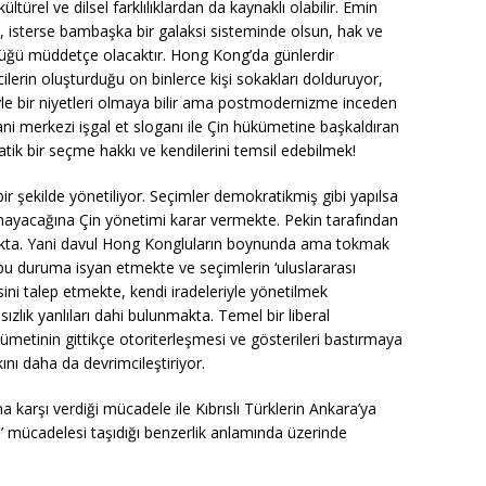
ltürel ve dilsel farklılıklardan da kaynaklı olabilir. Emin
i, isterse bambaşka bir galaksi sisteminde olsun, hak ve
rdüğü müddetçe olacaktır. Hong Kong’da günlerdir
erin oluşturduğu on binlerce kişi sokakları dolduruyor,
Öyle bir niyetleri olmaya bilir ama postmodernizme inceden
i merkezi işgal et sloganı ile Çin hükümetine başkaldıran
tik bir seçme hakkı ve kendilerini temsil edebilmek!
ir şekilde yönetiliyor. Seçimler demokratikmiş gibi yapılsa
ayacağına Çin yönetimi karar vermekte. Pekin tarafından
kta. Yani davul Hong Kongluların boynunda ama tokmak
 bu duruma isyan etmekte ve seçimlerin ‘uluslararası
sini talep etmekte, kendi iradeleriyle yönetilmek
ızlık yanlıları dahi bulunmakta. Temel bir liberal
ümetinin gittikçe otoriterleşmesi ve gösterileri bastırmaya
nı daha da devrimcileştiriyor.
 karşı verdiği mücadele ile Kıbrıslı Türklerin Ankara’ya
m’ mücadelesi taşıdığı benzerlik anlamında üzerinde