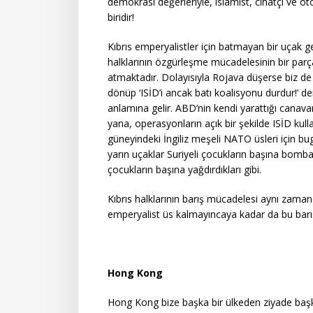
demokrasi değerleriyle, islamist, cihatçı ve ot
biridir!
Kıbrıs emperyalistler için batmayan bir uçak gem
halklarının özgürleşme mücadelesinin bir parç
atmaktadır. Dolayısıyla Rojava düşerse biz d
dönüp ‘ISİD’i ancak batı koalisyonu durdur!’
anlamına gelir. ABD’nin kendi yarattığı canavar
yana, operasyonların açık bir şekilde ISİD kullan
güneyindeki İngiliz meşeli NATO üsleri için bu
yarın uçaklar Suriyeli çocukların başına bombal
çocukların başına yağdırdıkları gibi.
Kıbrıs halklarının barış mücadelesi aynı zaman
emperyalist üs kalmayıncaya kadar da bu barış
Hong Kong
Hong Kong bize başka bir ülkeden ziyade başka