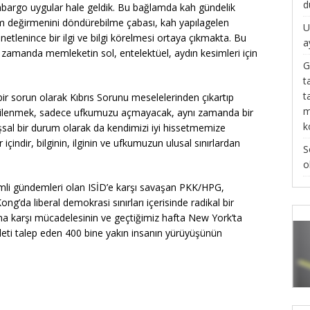
d
bargo uygular hale geldik. Bu bağlamda kah gündelik
am değirmenini döndürebilme çabası, kah yapılagelen
U
kenetlenince bir ilgi ve bilgi körelmesi ortaya çıkmakta. Bu
a
ı zamanda memleketin sol, entelektüel, aydın kesimleri için
G
t
t
r sorun olarak Kıbrıs Sorunu meselelerinden çıkartıp
m
 ilgilenmek, sadece ufkumuzu açmayacak, aynı zamanda bir
k
uşsal bir durum olarak da kendimizi iyi hissetmemize
içindir, bilginin, ilginin ve ufkumuzun ulusal sınırlardan
S
o
li gündemleri olan ISİD’e karşı savaşan PKK/HPG,
ong’da liberal demokrasi sınırları içerisinde radikal bir
na karşı mücadelesinin ve geçtiğimiz hafta New York’ta
daleti talep eden 400 bine yakın insanın yürüyüşünün