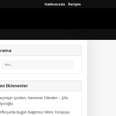
Hakkımızda
İletişim
Arama
on Eklenenler
eçmişin İçinden, Nenemin Dilinden – Şifa
lçıcıoğlu
efkoşa’da bugün Bağımsız Kıbrıs Yürüyüşü