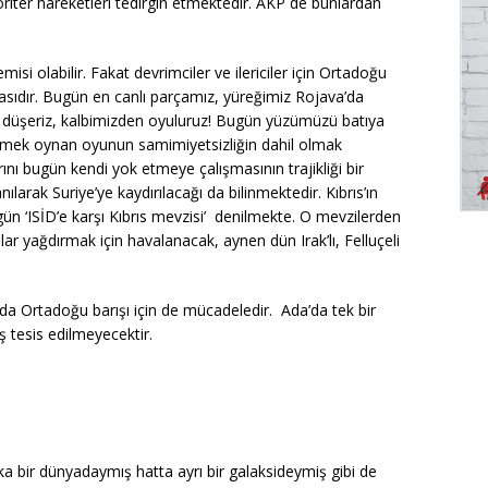
oriter hareketleri tedirgin etmektedir. AKP de bunlardan
isi olabilir. Fakat devrimciler ve ilericiler için Ortadoğu
asıdır. Bugün en canlı parçamız, yüreğimiz Rojava’da
e düşeriz, kalbimizden oyuluruz! Bugün yüzümüzü batıya
 demek oynan oyunun samimiyetsizliğin dahil olmak
ını bugün kendi yok etmeye çalışmasının trajikliği bir
ılarak Suriye’ye kaydırılacağı da bilinmektedir. Kıbrıs’ın
gün ‘ISİD’e karşı Kıbrıs mevzisi’ denilmekte. O mevzilerden
ar yağdırmak için havalanacak, aynen dün Irak’lı, Felluçeli
da Ortadoğu barışı için de mücadeledir. Ada’da tek bir
 tesis edilmeyecektir.
 bir dünyadaymış hatta ayrı bir galaksideymiş gibi de