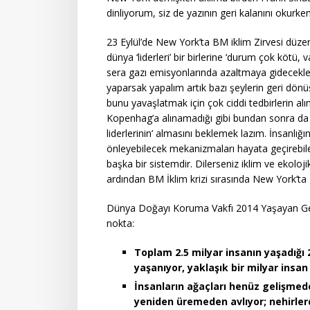
dinliyorum, siz de yazının geri kalanını okurk
23 Eylül’de New York’ta BM iklim Zirvesi düze
dünya ‘liderleri’ bir birlerine ‘durum çok kötü, 
sera gazı emisyonlarında azaltmaya gidecekleri
yaparsak yapalım artık bazı şeylerin geri dön
bunu yavaşlatmak için çok ciddi tedbirlerin a
Kopenhag’a alınamadığı gibi bundan sonra da 
liderlerinin’ almasını beklemek lazım. İnsanlığı
önleyebilecek mekanizmaları hayata geçirebilec
başka bir sistemdir. Dilerseniz iklim ve ekolojik k
ardından BM İklim krizi sırasında New York’ta
Dünya Doğayı Koruma Vakfı 2014 Yaşayan Gezege
nokta:
Toplam 2.5 milyar insanın yaşadığı 2
yaşanıyor, yaklaşık bir milyar insan 
İnsanların ağaçları henüz gelişmed
yeniden üremeden avlıyor; nehirl