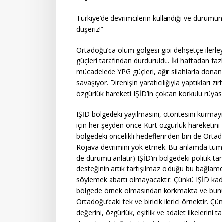
Türkiye’de devrimcilerin kullandığı ve durumu
düşeriz!”
Ortadoğu’da ölüm gölgesi gibi dehşetçe ilerle
güçleri tarafından durduruldu. İki haftadan faz
mücadelede YPG güçleri, ağır silahlarla donanmı
savaşıyor. Direnişin yaratıcılığıyla yaptıkları z
özgürlük hareketi IŞİD’in çoktan korkulu rüyas
IŞİD bölgedeki yayılmasını, otoritesini kurm
için her şeyden önce Kürt özgürlük hareketini 
bölgedeki öncelikli hedeflerinden biri de Ortad
Rojava devrimini yok etmek. Bu anlamda tüm diğer
de durumu anlatır) IŞİD’in bölgedeki politik ta
desteğinin artık tartışılmaz olduğu bu bağlamd
söylemek abartı olmayacaktır. Çünkü IŞİD kad
bölgede örnek olmasından korkmakta ve bunu
Ortadoğu’daki tek ve biricik ilerici örnektir. 
değerini, özgürlük, eşitlik ve adalet ilkelerin