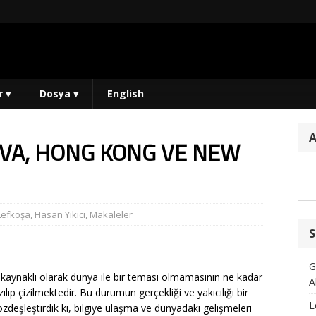
r
▾
Dosya
▾
English
AVA, HONG KONG VE NEW
Lefkoşa
,
Hasan Yıkıcı
,
Makaleler
S
G
n kaynaklı olarak dünya ile bir teması olmamasının ne kadar
A
zılıp çizilmektedir. Bu durumun gerçekliği ve yakıcılığı bir
L
zdeşleştirdik ki, bilgiye ulaşma ve dünyadaki gelişmeleri