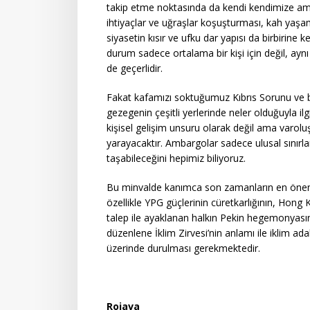
takip etme noktasında da kendi kendimize am
ihtiyaçlar ve uğraşlar koşuşturması, kah yaş
siyasetin kısır ve ufku dar yapısı da birbirine 
durum sadece ortalama bir kişi için değil, ayn
de geçerlidir.
Fakat kafamızı soktuğumuz Kıbrıs Sorunu ve bi
gezegenin çeşitli yerlerinde neler olduğuyla
kişisel gelişim unsuru olarak değil ama varol
yarayacaktır. Ambargolar sadece ulusal sınırlar 
taşabileceğini hepimiz biliyoruz.
Bu minvalde kanımca son zamanların en önem
özellikle YPG güçlerinin cüretkarlığının, Hong K
talep ile ayaklanan halkın Pekin hegemonyası
düzenlene İklim Zirvesi’nin anlamı ile iklim a
üzerinde durulması gerekmektedir.
Rojava