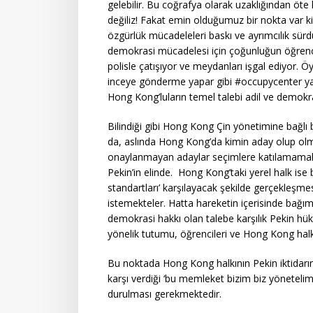
gelebilir. Bu coğrafya olarak uzaklığından öte kü
değiliz! Fakat emin olduğumuz bir nokta var k
özgürlük mücadeleleri baskı ve ayrımcılık sü
demokrasi mücadelesi için çoğunluğun öğrencil
polisle çatışıyor ve meydanları işgal ediyor. 
inceye gönderme yapar gibi #occupycenter yan
Hong Kong’luların temel talebi adil ve demokra
Bilindiği gibi Hong Kong Çin yönetimine bağlı b
da, aslında Hong Kong’da kimin aday olup olm
onaylanmayan adaylar seçimlere katılamama
Pekin’in elinde. Hong Kong’taki yerel halk ise
standartları’ karşılayacak şekilde gerçekleşme
istemekteler. Hatta hareketin içerisinde bağıms
demokrasi hakkı olan talebe karşılık Pekin hük
yönelik tutumu, öğrencileri ve Hong Kong halkı
Bu noktada Hong Kong halkının Pekin iktidarına
karşı verdiği ‘bu memleket bizim biz yöneteli
durulması gerekmektedir.