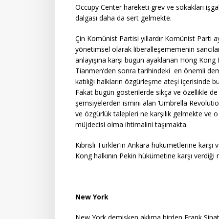
Occupy Center hareketi grev ve sokakları işgal 
dalgası daha da sert gelmekte.
Çin Komünist Partisi yıllardır Komünist Parti 
yönetimsel olarak liberalleşememenin sancılar
anlayışına karşı bugün ayaklanan Hong Kong Pek
Tianmen’den sonra tarihindeki en önemli demo
katılığı halkların özgürleşme ateşi içerisind
Fakat bugün gösterilerde sıkça ve özellikle de
şemsiyelerden ismini alan ‘Umbrella Revolutio
ve özgürlük talepleri ne karşılık gelmekte ve 
müjdecisi olma ihtimalini taşımakta.
Kıbrıslı Türkler’in Ankara hükümetlerine karşı v
Kong halkının Pekin hükümetine karşı verdiği 
New York
New York demişken aklıma birden Frank Sinatr