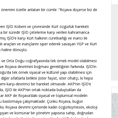
n önemini özetle anlatan bir cümle: “Rojava düşerse biz de
yen IŞİD Kobeni ve çevresinde Kürt özgürlük hareketi
la bir süredir IŞİD çetelerine karşı verilen kahramanca
ş IŞİD’e karşı Kürt halkının cüretkarlığı ve inancı ile
ırhlı araçları ve inançlarını siper ederek savaşan YGP ve Kürt
ı haline dönüştü.
ayı ve Orta Doğu coğrafyasında tek örnek model olabilmesi
ve Rojava devrimini boğması gerektiğinin farkında. IŞİD’in
oğu’da tek örnek siyasal ve kültürel yapı olabilmesi için
 sıfatlarla birlikte (ister faşist, ister cihatçı, ki hepsi
nımı karşı-devrimci bir hareket olmasıdır. AKP’nin IŞİD’e
a, IŞİD ile AKP’nin ortak noktada buluştukları da
ar AKP de Rojava’daki siyasal ve toplumsal modelin
 bastırmaya çalışmaktadır. Çünkü Rojava, bugün
Çünkü Rojava devrimi içerisinde kadın özgürleşmesini, ekoloji
i taşıyan ve komünar bir yönetim yapısına sahip, doğrudan