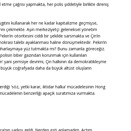
etme çağrısı yapmakta, her polis şiddetiyle birlikte direniş
aygıtını kullanarak her ne kadar kapitalizme geçmişse,
ını çekmekte. Aşırı merkeziyetçi geleneksel yönetim
in’in otoritesini ciddi bir şekilde sarsmakta ve Çin’in
krasi talebi ayaklanması haline dönüşmektedir. Pekin’in
e buharlaşmaya yüz tutmakta mı? Bunu zamanla göreceğiz.
 polisin biber gazından korunmak için kullanılan
n’ yani şemsiye devrimi, Çin halkının da demokratikleşme
o büyük coğrafyada daha da büyük altüst oluşların
erdiği ‘söz, yetki karar, iktidar halka’ mücadelesinin Hong
mücadelenin benzerliği apaçık suratımıza vurmakta.
a’nın şarkısı geldi. Nerden esti anlamadım. Açtım