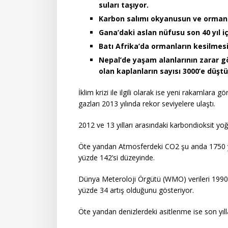
suları taşıyor.
Karbon salımı okyanusun ve ormanl
Gana’daki aslan nüfusu son 40 yıl i
Batı Afrika’da ormanların kesilmesi,
Nepal’de yaşam alanlarının zarar g
olan kaplanların sayısı 3000’e düştü
İklim krizi ile ilgili olarak ise yeni rakamlara
gazları 2013 yılında rekor seviyelere ulaştı.
2012 ve 13 yılları arasındaki karbondioksit yoğ
Öte yandan Atmosferdeki CO2 şu anda 1750 yı
yüzde 142’si düzeyinde.
Dünya Meteroloji Örgütü (WMO) verileri 1990 v
yüzde 34 artış olduğunu gösteriyor.
Öte yandan denizlerdeki asitlenme ise son yıl