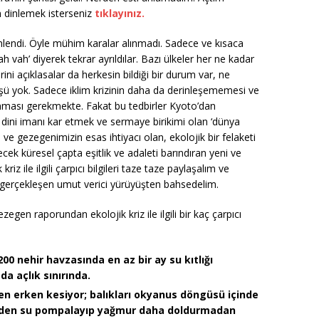
en dinlemek isterseniz
tıklayınız.
nlendi. Öyle mühim karalar alınmadı. Sadece ve kısaca
vah vah’ diyerek tekrar ayrıldılar. Bazı ülkeler her ne kadar
ni açıklasalar da herkesin bildiği bir durum var, ne
üşü yok. Sadece iklim krizinin daha da derinleşememesi ve
lınması gerekmekte. Fakat bu tedbirler Kyoto’dan
dini imanı kar etmek ve sermaye birikimi olan ‘dünya
n ve gezegenimizin esas ihtiyacı olan, ekolojik bir felaketi
ek küresel çapta eşitlik ve adaleti barındıran yeni ve
riz ile ilgili çarpıcı bilgileri taze taze paylaşalım ve
 gerçekleşen umut verici yürüyüşten bahsedelim.
n raporundan ekolojik kriz ile ilgili bir kaç çarpıcı
00 nehir havzasında en az bir ay su kıtlığı
da açlık sınırında.
en erken kesiyor; balıkları okyanus döngüsü içinde
erden su pompalayıp yağmur daha doldurmadan