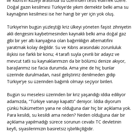
ile Kıbrıs’ın kuzeyi arasında su üzerinden tesis edilmek üzere.
Doğal gazın kesilmesi Türkiye’de yıkım demektir belki ama su
kaynağının kesilmesi ise her hangi bir yer için yok oluş.
Türkiye’nin bugün yüzleştiği kriz ülkeyi yöneten faşist zihniyetin
akli dengesini kaybetmesinden kaynaklı belki ama doğal gaz
gibi bir yer altı kanyağına olan bağımlılığın alternatifini
yaratmak kolay değildir. Su ve Kıbrıs arasındaki zorunluluk
ilişkisi ise farklı bir konu; 4 tarafı suyla çevrili bir adayız ve
mevcut tatlı su kaynaklarımızın da bir bölümü denize akıyor,
barajlarımız ise facia durumda. Ama yine de hiç bunlar
üzerinde durulmadan, nasıl geliştiririz denilmeden gidip
Türkiye’ye su üzerinden bağımlı olmayı seçiyor birileri.
Bugün su meselesi üzerinden bir kriz yaşandığı iddia ediliyor
adamızda, “Türkiye vanayı kapattı” deniyor. İddia diyorum
çünkü hükümetten yana ne olduğuna dair hiç bir açıklama yok.
Para kesildi, su kesildi ama neden? Neden olduğuna dair bir
açıklama yapılmadığı sürece sorunun cevabı TC devletinin
keyfi, siyasilerimizin basiretsiz işbirlikçiliğidir.