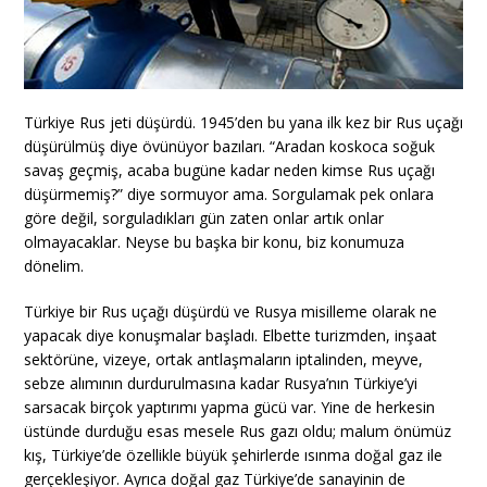
Türkiye Rus jeti düşürdü. 1945’den bu yana ilk kez bir Rus uçağı
düşürülmüş diye övünüyor bazıları. “Aradan koskoca soğuk
savaş geçmiş, acaba bugüne kadar neden kimse Rus uçağı
düşürmemiş?” diye sormuyor ama. Sorgulamak pek onlara
göre değil, sorguladıkları gün zaten onlar artık onlar
olmayacaklar. Neyse bu başka bir konu, biz konumuza
dönelim.
Türkiye bir Rus uçağı düşürdü ve Rusya misilleme olarak ne
yapacak diye konuşmalar başladı. Elbette turizmden, inşaat
sektörüne, vizeye, ortak antlaşmaların iptalinden, meyve,
sebze alımının durdurulmasına kadar Rusya’nın Türkiye’yi
sarsacak birçok yaptırımı yapma gücü var. Yine de herkesin
üstünde durduğu esas mesele Rus gazı oldu; malum önümüz
kış, Türkiye’de özellikle büyük şehirlerde ısınma doğal gaz ile
gerçekleşiyor. Ayrıca doğal gaz Türkiye’de sanayinin de