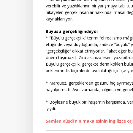
verebilir ve yazdıklarının bir yarışmaya tabi t
hikâyeleri gerçek insanlar hakkında; masal d
kaynaklanıyor.
Büyüsü gerçekliğindeydi
* “Büyülü gerçekçilik” terimi “el realismo mágic
ettiğinde veya duyduğunda, sadece “büyülü” yar
“gerçekçiliğe” dikkat etmiyorlar. Fakat eğer b
önem taşımazdı. Zira aklınıza eseni yazabilirdin
Büyülü gerçekçilik, gerçekte derin kökleri bul
beklenmedik biçimlerde aydınlattığı için işe yar
* Marquez, gerçeklerden gözünü hiç ayırmayan 
hayalperestti. Aynı zamanda, çılgınca ve genelli
* Böylesine büyük bir ihtişamın karşısında, v
iyiydi.
Samlan Rüşdi’nin makalesinin ingilizce orjin