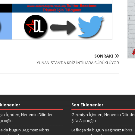
SONRAKI
YUNANİSTAN’DA KRİZ İNTİHARA SÜRÜKLÜYOR
klenenler
Son Eklenenler
in İçinden, Nenemin Dilinden –
Geçmişin İçinden, Nenemin Dilinde
çıcıoğlu
Şifa Alçıcıoğlu
a’da bugün Bağımsız Kıbrıs
Lefkoşa’da bugün Bağımsız Kıbrıs