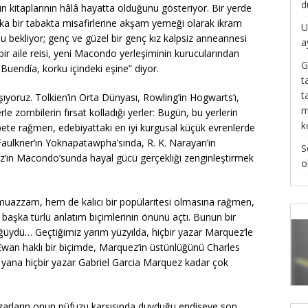
d
n kitaplarının hâlâ hayatta olduğunu gösteriyor. Bir yerde
harika bir tabakta misafirlerine akşam yemeği olarak ikram
U
bu bekliyor; genç ve güzel bir genç kız kalpsiz anneannesi
a
bir aile reisi, yeni Macondo yerleşiminin kurucularından
G
Buendía, korku içindeki eşine” diyor.
t
t
şıyoruz. Tolkien’in Orta Dünyası, Rowling’in Hogwarts’ı,
m
rle zombilerin fırsat kolladığı yerler: Bugün, bu yerlerin
k
te rağmen, edebiyattaki en iyi kurgusal küçük evrenlerde
 Faulkner’ın Yoknapatawpha’sında, R. K. Narayan’ın
S
ez’in Macondo’sunda hayal gücü gerçekliği zenginleştirmek
o
 muazzam, hem de kalıcı bir popülaritesi olmasına rağmen,
a başka türlü anlatım biçimlerinin önünü açtı. Bunun bir
ğüydü… Geçtiğimiz yarım yüzyılda, hiçbir yazar Marquez’le
McEwan haklı bir biçimde, Marquez’in üstünlüğünü Charles
bu yana hiçbir yazar Gabriel Garcia Marquez kadar çok
zarların onun nüfuzu karşısında duyduğu endişeye son