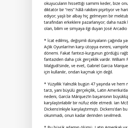
okuyucuların hissettiği samimi keder, bize onu
diktatör bir “reis” hâlâ rakibini pişirtiyor ve 
ediyor; yaşlı bir albay hiç gelmeyen bir mektu
tarafından erkeklere pazarlanıyor; daha nazik 
olan, bilim ve simyaya ilgi duyan José Arcadio 
* İcat edilmiş, değişimli dünyaların çağında ya
Açlık Oyunları’nın karşı ütopya evreni, vampirle
dönemi. Fakat fantezi-kurgunun gördüğü rağbe
fantaziden daha çok gerçeklik vardır. William
Malgudi’sinde, ve evet, Gabriel Garcia Marqu
için kullanılır, ondan kaçmak için değil.
* Yüzyıllık Yalnızlık bugün 47 yaşında ve hem
tarzı, yani büyülü gerçekçilik, Latin Amerika’d
nedeni, García Márquez’in başarısının büyüklü
karşılaştırılabilir bir nüfuz elde etmedi. Ian 
Dickens’ınkiyle karşılaştırmıştı. Dickens’dan 
okunmadı, onun kadar derinden sevilmedi.
* Bu büyük adamın ölümü, Latin Amerikalı ya