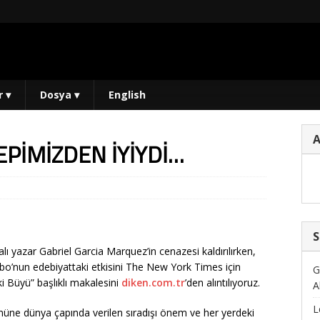
r
▾
Dosya
▾
English
EPİMİZDEN İYİYDİ…
S
 yazar Gabriel Garcia Marquez’in cenazesi kaldırılırken,
bo’nun edebiyattaki etkisini The New York Times için
G
i Büyü” başlıklı makalesini
diken.com.tr
’den alıntılıyoruz.
A
L
müne dünya çapında verilen sıradışı önem ve her yerdeki