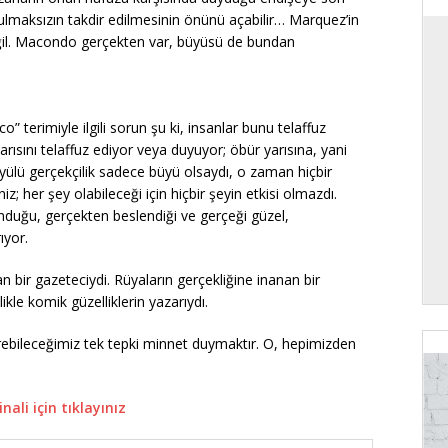
utulmaksızın takdir edilmesinin önünü açabilir… Marquez’in
eğil. Macondo gerçekten var, büyüsü de bundan
o” terimiyle ilgili sorun şu ki, insanlar bunu telaffuz
ısını telaffuz ediyor veya duyuyor; öbür yarısına, yani
üyülü gerçekçilik sadece büyü olsaydı, o zaman hiçbir
iz; her şey olabileceği için hiçbir şeyin etkisi olmazdı.
unduğu, gerçekten beslendiği ve gerçeği güzel,
ıyor.
bir gazeteciydi. Rüyaların gerçekliğine inanan bir
kle komik güzelliklerin yazarıydı.
erebileceğimiz tek tepki minnet duymaktır. O, hepimizden
ali için tıklayınız