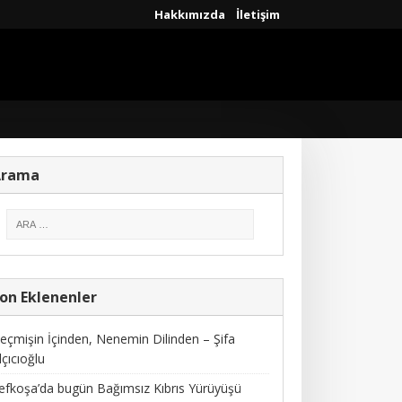
Hakkımızda
İletişim
Arama
on Eklenenler
eçmişin İçinden, Nenemin Dilinden – Şifa
lçıcıoğlu
efkoşa’da bugün Bağımsız Kıbrıs Yürüyüşü