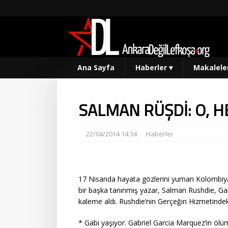
Ana Sayfa
Haberler
▾
Makalele
SALMAN RÜŞDİ: O, H
22/04/2014 14:34
Haberler
17 Nisanda hayata gözlerini yuman Kolombiyalı
bir başka tanınmış yazar, Salman Rushdie, Ga
kaleme aldı. Rushdie’nin Gerçeğin Hizmetindek
* Gabi yaşıyor. Gabriel Garcia Marquez’in ölü