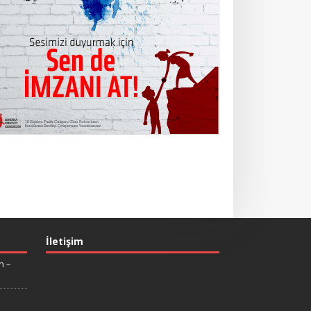
İletişim
n –