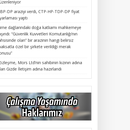
üzenleniyor
BP-DP araziyi verdi, CTP-HP-TDP-DP fiyat
yarlaması yaptı
irne dağlarındaki doğa katliamı mahkemeye
aşındı: “Güvenlik Kuvvetleri Komutanlığı’nın
ahsisinde olan” bir arazinin hangi belirsiz
aksatla özel bir şirkete verildiği merak
onusu”
özleşme, Mors Ltd’nin sahibinin kızının adına
lan Gizde İletişim adına hazırlandı