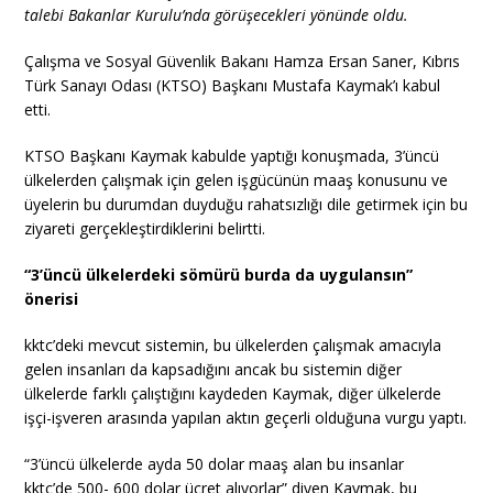
talebi Bakanlar Kurulu’nda görüşecekleri yönünde oldu.
Çalışma ve Sosyal Güvenlik Bakanı Hamza Ersan Saner, Kıbrıs
Türk Sanayı Odası (KTSO) Başkanı Mustafa Kaymak’ı kabul
etti.
KTSO Başkanı Kaymak kabulde yaptığı konuşmada, 3’üncü
ülkelerden çalışmak için gelen işgücünün maaş konusunu ve
üyelerin bu durumdan duyduğu rahatsızlığı dile getirmek için bu
ziyareti gerçekleştirdiklerini belirtti.
“3’üncü ülkelerdeki sömürü burda da uygulansın”
önerisi
kktc’deki mevcut sistemin, bu ülkelerden çalışmak amacıyla
gelen insanları da kapsadığını ancak bu sistemin diğer
ülkelerde farklı çalıştığını kaydeden Kaymak, diğer ülkelerde
işçi-işveren arasında yapılan aktın geçerli olduğuna vurgu yaptı.
“3’üncü ülkelerde ayda 50 dolar maaş alan bu insanlar
kktc’de 500- 600 dolar ücret alıyorlar” diyen Kaymak, bu