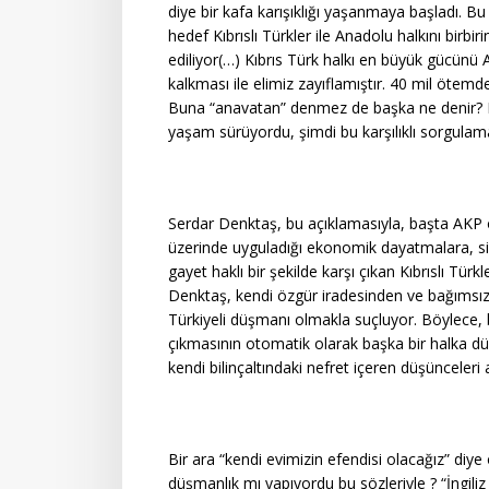
diye bir kafa karışıklığı yaşanmaya başladı. B
hedef Kıbrıslı Türkler ile Anadolu halkını birbi
ediliyor(…) Kıbrıs Türk halkı en büyük gücünü
kalkması ile elimiz zayıflamıştır. 40 mil ötem
Buna “anavatan” denmez de başka ne denir? Kıb
yaşam sürüyordu, şimdi bu karşılıklı sorgulama
Serdar Denktaş, bu açıklamasıyla, başta AKP o
üzerinde uyguladığı ekonomik dayatmalara, si
gayet haklı bir şekilde karşı çıkan Kıbrıslı Türkle
Denktaş, kendi özgür iradesinden ve bağımsızlı
Türkiyeli düşmanı olmakla suçluyor. Böylece, 
çıkmasının otomatik olarak başka bir halka dü
kendi bilinçaltındaki nefret içeren düşünceleri
Bir ara “kendi evimizin efendisi olacağız” diy
düşmanlık mı yapıyordu bu sözleriyle ? “İngil