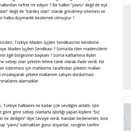
alkından nefret mi ediyor ? Bir halkın “yavru” değil de eşit
tulan” değil de “kardeş olan” olarak görülmeyi istemesi ve
bir halka düşmanlık beslemek olmuştur ?
sözleri, Türkiye Maden İşçileri Sendikası’nın kendisine
ürkiye Maden İşçileri Sendikası ? Soma’da ölen madencilerin
n ilgili bölgesinin başkanı ? Soma katliamına ilişkin
 sebep olan şirketin lehine tanık olarak ifade verdi. Ne
ının ödenmesi için mahkeme tarafından şirketin malları
ol imzalayarak şirkete mallarının satışını durdurması
natlarını alamadılar.
Türkiye halklarını ne kadar çok sevdiğini anlattı. İşte
öre göre sebep olanlarla işbirliği yapan kişilere “biz
nın ne dediğini” diye tavsiye verdi. Kandan beslenenler, bize
kup “yavru” kalmaktan gurur duyanlar, sevginin tarifini