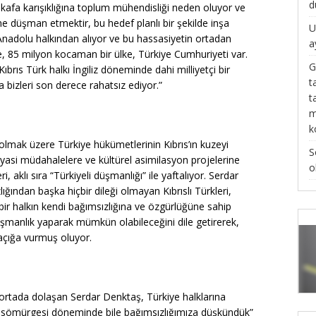
d
u kafa karışıklığına toplum mühendisliği neden oluyor ve
rine düşman etmektir, bu hedef planlı bir şekilde inşa
U
 Anadolu halkından alıyor ve bu hassasiyetin ortadan
a
de, 85 milyon kocaman bir ülke, Türkiye Cumhuriyeti var.
G
rıs Türk halkı İngiliz döneminde dahi milliyetçi bir
t
 bizleri son derece rahatsız ediyor.”
t
m
k
lmak üzere Türkiye hükümetlerinin Kıbrıs’ın kuzeyi
S
yasi müdahalelere ve kültürel asimilasyon projelerine
o
ri, aklı sıra “Türkiyeli düşmanlığı” ile yaftalıyor. Serdar
ğından başka hiçbir dileği olmayan Kıbrıslı Türkleri,
bir halkın kendi bağımsızlığına ve özgürlüğüne sahip
şmanlık yaparak mümkün olabileceğini dile getirerek,
 açığa vurmuş oluyor.
e ortada dolaşan Serdar Denktaş, Türkiye halklarına
iz sömürgesi döneminde bile bağımsızlığımıza düşkündük”