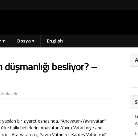
r
▾
Dosya
▾
English
 düşmanlığı besliyor? –
,
Makaleler
S
G
 yapılan bir ziyaret esnasında, “Anavatan-Yavruvatan”
A
ki ülke halkı birbirlerini Anavatan-Yavru Vatan diye andı.
L
an mı – Ata Vatan mı, Yavru Vatan mı-Kardeş Vatan mı?’