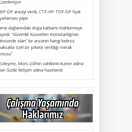
üzenleniyor
BP-DP araziyi verdi, CTP-HP-TDP-DP fiyat
yarlaması yaptı
irne dağlarındaki doğa katliamı mahkemeye
aşındı: “Güvenlik Kuvvetleri Komutanlığı’nın
ahsisinde olan” bir arazinin hangi belirsiz
aksatla özel bir şirkete verildiği merak
onusu”
özleşme, Mors Ltd’nin sahibinin kızının adına
lan Gizde İletişim adına hazırlandı