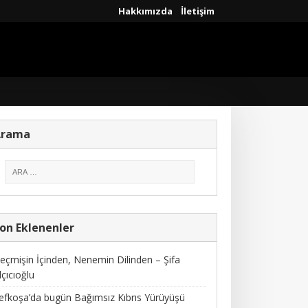
Hakkımızda
İletişim
Arama
on Eklenenler
eçmişin İçinden, Nenemin Dilinden – Şifa
lçıcıoğlu
efkoşa’da bugün Bağımsız Kıbrıs Yürüyüşü