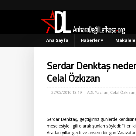
Ana Sayfa
Haberler
▾
Makalele
Serdar Denktaş neden
Celal Özkızan
27/05/2016 13:19
ADL Yazıları
,
Celal Özkızan
Serdar Denktaş, geçtiğimiz günlerde kendisine
meselesiyle ilgili olarak şunları söyledi: “Her i
Aradan yıllar geçti ve ansızın bir gün ‘Anavat