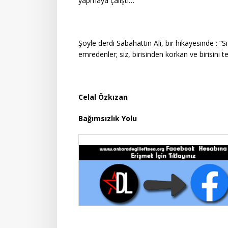
yapmaya çalıştı…
Şöyle derdi Sabahattin Ali, bir hikayesinde : “S
emredenler; siz, birisinden korkan ve birisini 
Celal Özkızan
Bağımsızlık Yolu