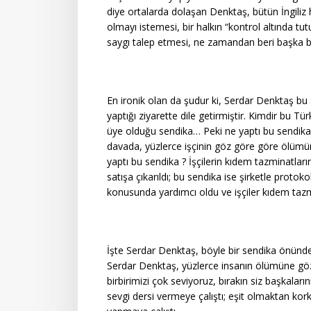
diye ortalarda dolaşan Denktaş, bütün İngiliz h
olmayı istemesi, bir halkın “kontrol altında tu
saygı talep etmesi, ne zamandan beri başka 
En ironik olan da şudur ki, Serdar Denktaş bu 
yaptığı ziyarette dile getirmiştir. Kimdir bu T
üye olduğu sendika… Peki ne yaptı bu sendikanı
davada, yüzlerce işçinin göz göre göre ölümüne
yaptı bu sendika ? İşçilerin kıdem tazminatlar
satışa çıkarıldı; bu sendika ise şirketle protok
konusunda yardımcı oldu ve işçiler kıdem tazmi
İşte Serdar Denktaş, böyle bir sendika önünde, 
Serdar Denktaş, yüzlerce insanın ölümüne göz g
birbirimizi çok seviyoruz, bırakın siz başkaları
sevgi dersi vermeye çalıştı; eşit olmaktan kor