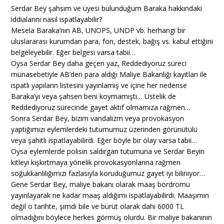
Serdar Bey şahsım ve üyesi bulunduğum Baraka hakkındaki
iddialarını nasıl ispatlayabilir?
Mesela Baraka’nın AB, UNOPS, UNDP vb. herhangi bir
uluslararası kurumdan para, fon, destek, bağış vs. kabul ettiğini
belgeleyebilir. Eğer belgesi varsa tabii…
Oysa Serdar Bey daha geçen yaz, Reddediyoruz süreci
münasebetiyle AB’den para aldığı Maliye Bakanlığı kayıtları ile
ispatlı yapıların listesini yayınlamış ve içine her nedense
Baraka’yı veya şahsen beni koymamıştı… Üstelik de
Reddediyoruz sürecinde gayet aktif olmamıza rağmen…
Sonra Serdar Bey, bizim vandalizm veya provokasyon
yaptığımızı eylemlerdeki tutumumuz üzerinden görünütülü
veya şahitli ispatlayabilirdi. Eğer böyle bir olay varsa tabii…
Oysa eylemlerde polisin saldırgan tutumuna ve Serdar Beyin
kitleyi kışkırtmaya yönelik provokasyonlarına rağmen
soğukkanlılığımızı fazlasıyla koruduğumuz gayet iyi biliniyor…
Gene Serdar Bey, maliye bakanı olarak maaş bordromu
yayınlayarak ne kadar maaş aldığımı ispatlayabilirdi. Maaşımın
değil o tarihte, şimdi bile ve bürüt olarak dahi 6000 TL
olmadığını böylece herkes görmüş olurdu. Bir maliye bakanının