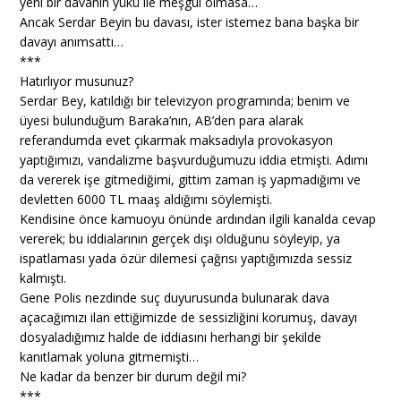
yeni bir davanın yükü ile meşgul olmasa…
Ancak Serdar Beyin bu davası, ister istemez bana başka bir
davayı anımsattı…
***
Hatırlıyor musunuz?
Serdar Bey, katıldığı bir televizyon programında; benim ve
üyesi bulunduğum Baraka’nın, AB’den para alarak
referandumda evet çıkarmak maksadıyla provokasyon
yaptığımızı, vandalizme başvurduğumuzu iddia etmişti. Adımı
da vererek işe gitmediğimi, gittim zaman iş yapmadığımı ve
devletten 6000 TL maaş aldığımı söylemişti.
Kendisine önce kamuoyu önünde ardından ilgili kanalda cevap
vererek; bu iddialarının gerçek dışı olduğunu söyleyip, ya
ispatlaması yada özür dilemesi çağrısı yaptığımızda sessiz
kalmıştı.
Gene Polis nezdinde suç duyurusunda bulunarak dava
açacağımızı ilan ettiğimizde de sessizliğini korumuş, davayı
dosyaladığımız halde de iddiasını herhangi bir şekilde
kanıtlamak yoluna gitmemişti…
Ne kadar da benzer bir durum değil mi?
***