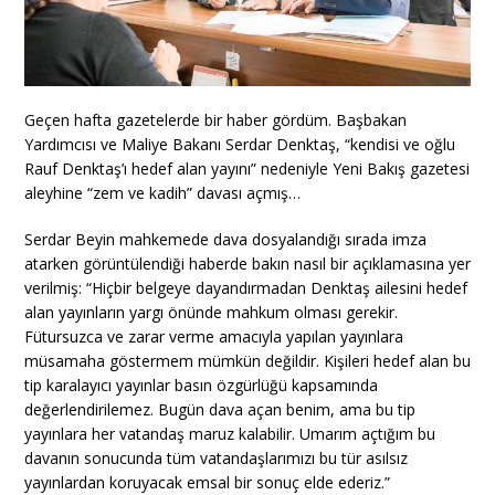
Geçen hafta gazetelerde bir haber gördüm. Başbakan
Yardımcısı ve Maliye Bakanı Serdar Denktaş, “kendisi ve oğlu
Rauf Denktaş’ı hedef alan yayını” nedeniyle Yeni Bakış gazetesi
aleyhine “zem ve kadih” davası açmış…
Serdar Beyin mahkemede dava dosyalandığı sırada imza
atarken görüntülendiği haberde bakın nasıl bir açıklamasına yer
verilmiş: “Hiçbir belgeye dayandırmadan Denktaş ailesini hedef
alan yayınların yargı önünde mahkum olması gerekir.
Fütursuzca ve zarar verme amacıyla yapılan yayınlara
müsamaha göstermem mümkün değildir. Kişileri hedef alan bu
tip karalayıcı yayınlar basın özgürlüğü kapsamında
değerlendirilemez. Bugün dava açan benim, ama bu tip
yayınlara her vatandaş maruz kalabilir. Umarım açtığım bu
davanın sonucunda tüm vatandaşlarımızı bu tür asılsız
yayınlardan koruyacak emsal bir sonuç elde ederiz.”