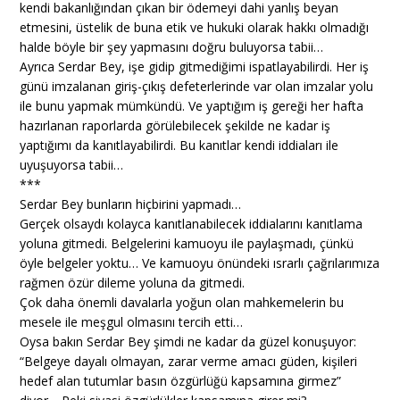
kendi bakanlığından çıkan bir ödemeyi dahi yanlış beyan
etmesini, üstelik de buna etik ve hukuki olarak hakkı olmadığı
halde böyle bir şey yapmasını doğru buluyorsa tabii…
Ayrıca Serdar Bey, işe gidip gitmediğimi ispatlayabilirdi. Her iş
günü imzalanan giriş-çıkış defeterlerinde var olan imzalar yolu
ile bunu yapmak mümkündü. Ve yaptığım iş gereği her hafta
hazırlanan raporlarda görülebilecek şekilde ne kadar iş
yaptığımı da kanıtlayabilirdi. Bu kanıtlar kendi iddiaları ile
uyuşuyorsa tabii…
***
Serdar Bey bunların hiçbirini yapmadı…
Gerçek olsaydı kolayca kanıtlanabilecek iddialarını kanıtlama
yoluna gitmedi. Belgelerini kamuoyu ile paylaşmadı, çünkü
öyle belgeler yoktu… Ve kamuoyu önündeki ısrarlı çağrılarımıza
rağmen özür dileme yoluna da gitmedi.
Çok daha önemli davalarla yoğun olan mahkemelerin bu
mesele ile meşgul olmasını tercih etti…
Oysa bakın Serdar Bey şimdi ne kadar da güzel konuşuyor:
“Belgeye dayalı olmayan, zarar verme amacı güden, kişileri
hedef alan tutumlar basın özgürlüğü kapsamına girmez”