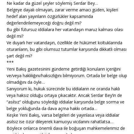
Ne kadar da güzel şeyler söylemiş Serdar Bey…
Belgeye dayalı olmayan, zarar verme amacı güden, kişileri
hedef alan yayınların özgürlükler kapsamında
değerlendirilemeyeceği doğru değil mi?
Bu gibi fütursuz iddialara her vatandaşın maruz kalması olası
değil mi?
Ve duyarlı her vatandaşın, özellikle de hükümet koltuklarında
oturanların, bu gibi olumsuz tutumlar karşısında dikkatli olması
şart değil mi?
***
Yeni Bakış gazetesinini gündeme getirdiği konuların içeriğini
ve/veya haklılığını/haksızlığını bilmiyorum. Ortada bir belge olup
olmadığını da öyle…
Sanıyorum ki, hukuk sürecinde bu iddiaların ne oranda haklı
veya haksız olduğu ortaya çıkacaktır. Ancak Serdar Bey’in de
“asılsız” olduğunu söylediği iddialar karşısında belge sorma ve
belge yokluğunda da dava açma hakkı ortada…
Keşke Yeni Bakış, varsa belgeleri de yayınlasa veya iddialar
asılsız ise özür dileyerek kamuoyu vicdanını rahatlatsa…
Böylece onlarca önemli dava ile boğuşan mahkemelerimiz de