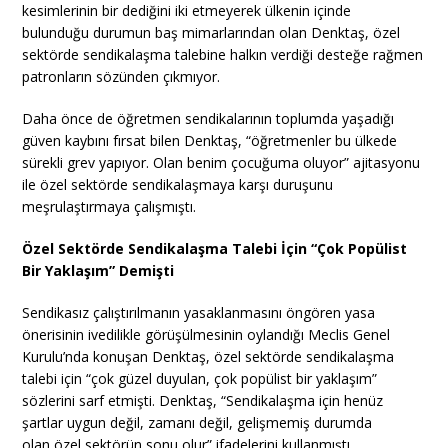
kesimlerinin bir dediğini iki etmeyerek ülkenin içinde
bulunduğu durumun baş mimarlarından olan Denktaş, özel
sektörde sendikalaşma talebine halkın verdiği desteğe rağmen
patronların sözünden çıkmıyor.
Daha önce de öğretmen sendikalarının toplumda yaşadığı
güven kaybını fırsat bilen Denktaş, “öğretmenler bu ülkede
sürekli grev yapıyor. Olan benim çocuğuma oluyor” ajitasyonu
ile özel sektörde sendikalaşmaya karşı duruşunu
meşrulaştırmaya çalışmıştı.
Özel Sektörde Sendikalaşma Talebi İçin “Çok Popülist
Bir Yaklaşım” Demişti
Sendikasız çalıştırılmanın yasaklanmasını öngören yasa
önerisinin ivedilikle görüşülmesinin oylandığı Meclis Genel
Kurulu’nda konuşan Denktaş, özel sektörde sendikalaşma
talebi için “çok güzel duyulan, çok popülist bir yaklaşım”
sözlerini sarf etmişti. Denktaş, “Sendikalaşma için henüz
şartlar uygun değil, zamanı değil, gelişmemiş durumda
olan özel sektörün sonu olur” ifadelerini kullanmıştı.