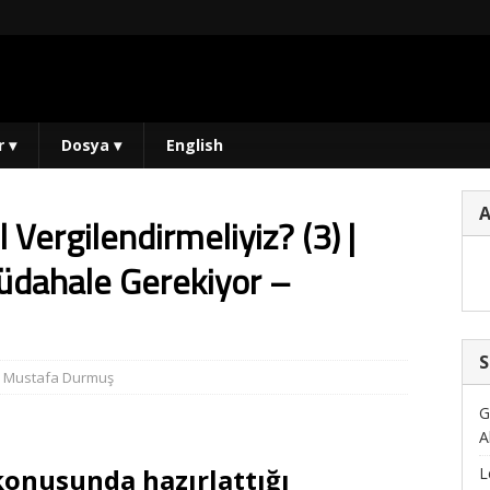
r
▾
Dosya
▾
English
 Vergilendirmeliyiz? (3) |
 Müdahale Gerekiyor –
S
,
Mustafa Durmuş
G
A
konusunda hazırlattığı
L