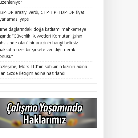
üzenleniyor
BP-DP araziyi verdi, CTP-HP-TDP-DP fiyat
yarlaması yaptı
irne dağlarındaki doğa katliamı mahkemeye
aşındı: “Güvenlik Kuvvetleri Komutanlığı’nın
ahsisinde olan” bir arazinin hangi belirsiz
aksatla özel bir şirkete verildiği merak
onusu”
özleşme, Mors Ltd’nin sahibinin kızının adına
lan Gizde İletişim adına hazırlandı