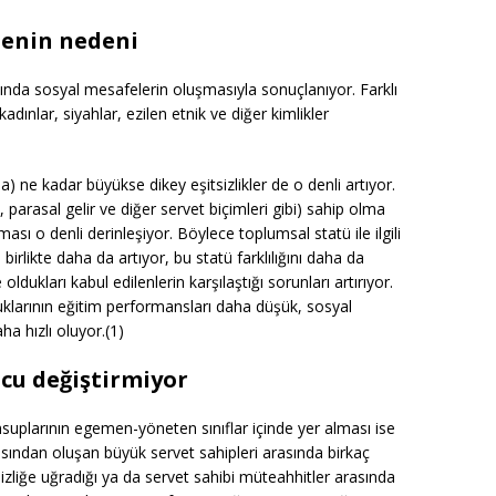
menin nedeni
rasında sosyal mesafelerin oluşmasıyla sonuçlanıyor. Farklı
adınlar, siyahlar, ezilen etnik ve diğer kimlikler
ma) ne kadar büyükse dikey eşitsizlikler de o denli artıyor.
parasal gelir ve diğer servet biçimleri gibi) sahip olma
şması o denli derinleşiyor. Böylece toplumsal statü ile ilgili
 birlikte daha da artıyor, bu statü farklılığını daha da
dukları kabul edilenlerin karşılaştığı sorunları artırıyor.
uklarının eğitim performansları daha düşük, sosyal
a hızlı oluyor.(1)
ucu değiştirmiyor
mensuplarının egemen-yöneten sınıflar içinde yer alması ise
sından oluşan büyük servet sahipleri arasında birkaç
sizliğe uğradığı ya da servet sahibi müteahhitler arasında