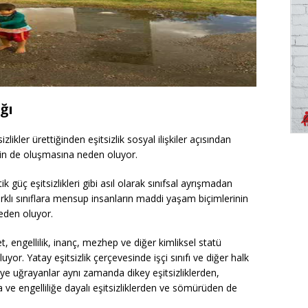
ğı
zlikler ürettiğinden eşitsizlik sosyal ilişkiler açısından
inin de oluşmasına neden oluyor.
tik güç eşitsizlikleri gibi asıl olarak sınıfsal ayrışmadan
 farklı sınıflara mensup insanların maddi yaşam biçimlerinin
neden oluyor.
et, engellilik, inanç, mezhep ve diğer kimliksel statü
luyor. Yatay eşitsizlik çerçevesinde işçi sınıfı ve diğer halk
ye uğrayanlar aynı zamanda dikey eşitsizliklerden,
ına ve engelliliğe dayalı eşitsizliklerden ve sömürüden de