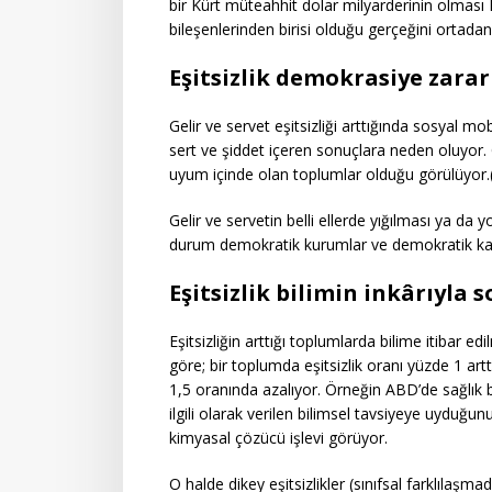
bir Kürt müteahhit dolar milyarderinin olması 
bileşenlerinden birisi olduğu gerçeğini ortadan
Eşitsizlik demokrasiye zarar
Gelir ve servet eşitsizliği arttığında sosyal mo
sert ve şiddet içeren sonuçlara neden oluyor. 
uyum içinde olan toplumlar olduğu görülüyor.
Gelir ve servetin belli ellerde yığılması ya d
durum demokratik kurumlar ve demokratik kara
Eşitsizlik bilimin inkârıyla 
Eşitsizliğin arttığı toplumlarda bilime itibar e
göre; bir toplumda eşitsizlik oranı yüzde 1 art
1,5 oranında azalıyor. Örneğin ABD’de sağlık bi
ilgili olarak verilen bilimsel tavsiyeye uyduğunu
kimyasal çözücü işlevi görüyor.
O halde dikey eşitsizlikler (sınıfsal farklılaşma