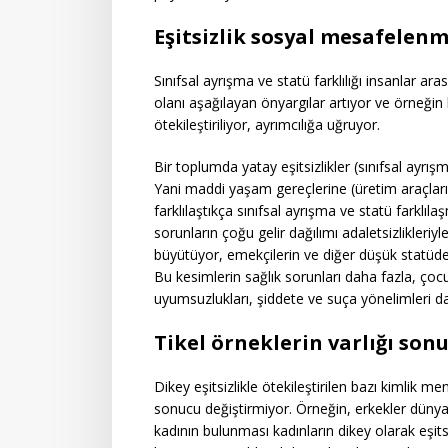
Eşitsizlik sosyal mesafelen
Sınıfsal ayrışma ve statü farklılığı insanlar a
olanı aşağılayan önyargılar artıyor ve örneğin k
ötekileştiriliyor, ayrımcılığa uğruyor.
Bir toplumda yatay eşitsizlikler (sınıfsal ayrış
Yani maddi yaşam gereçlerine (üretim araçları, 
farklılaştıkça sınıfsal ayrışma ve statü farklıla
sorunların çoğu gelir dağılımı adaletsizlikleriyle
büyütüyor, emekçilerin ve diğer düşük statüde ol
Bu kesimlerin sağlık sorunları daha fazla, çoc
uyumsuzlukları, şiddete ve suça yönelimleri dah
Tikel örneklerin varlığı son
Dikey eşitsizlikle ötekileştirilen bazı kimlik 
sonucu değiştirmiyor. Örneğin, erkekler dünya
kadının bulunması kadınların dikey olarak eşit