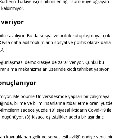
Kürtlerin Türkiye işçi sınıfının en ağır sömürüye uğrayan
 kaldırmıyor.
 veriyor
bilite azalıyor. Bu da sosyal ve politik kutuplaşmaya, çok
Oysa daha adil toplumların sosyal ve politik olarak daha
(2)
a yoğunlaşması demokrasiye de zarar veriyor. Çünkü bu
r alma mekanizmaları üzerinde ciddi tahribat yapıyor.
sonuçlanıyor
dilmiyor. Melbourne Üniversitesi’nde yapılan bir çalışmaya
tığında, bilime ve bilim insanlarına itibar etme oranı yüzde
limcilerin sadece yüzde 18’i siyasal iktidarın Covid-19 ile
 düşünüyor. (3) Kısaca eşitsizlikler adeta bir aşındırıcı
dan kaynaklanan gelir ve servet eşitsizliği) endişe verici bir