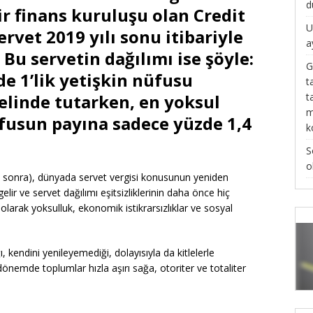
d
ir finans kuruluşu olan Credit
U
ervet 2019 yılı sonu itibariyle
a
. Bu servetin dağılımı ise şöyle:
G
e 1’lik yetişkin nüfusu
t
t
elinde tutarken, en yoksul
m
üfusun payına sadece yüzde 1,4
k
S
o
n sonra), dünyada servet vergisi konusunun yeniden
ir ve servet dağılımı eşitsizliklerinin daha önce hiç
larak yoksulluk, ekonomik istikrarsızlıklar ve sosyal
, kendini yenileyemediği, dolayısıyla da kitlelerle
dönemde toplumlar hızla aşırı sağa, otoriter ve totaliter