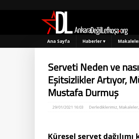
Ana Sayfa
Haberler
▾
Makalele
Serveti Neden ve nasıl
Eşitsizlikler Artıyor,
Mustafa Durmuş
29/01/2021 16:03
Derlediklerimiz
,
Makaleler
Küresel servet dağılımı 