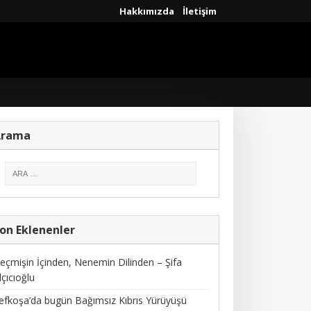
Hakkımızda
İletişim
Arama
on Eklenenler
eçmişin İçinden, Nenemin Dilinden – Şifa
lçıcıoğlu
efkoşa’da bugün Bağımsız Kıbrıs Yürüyüşü