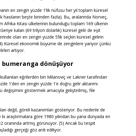
nın en zengin yüzde 1’lik nüfusu her yıl toplam küresel
llık hasılanın beşte birinden fazla). Bu, aralarında Norveç,
üm Afrika Kıtası ülkelerinin bulunduğu toplam 169 ülkenin
Geriye kalan (69 trilyon dolarlık) küresel gelir de eşit
üzerinde olan en zengin yüzde 5’lik seçkin küresel gelirin
. (4) Küresel ekonomik büyüme de zenginlere yarıyor çünkü
leri artıyor.
risi bumeranga dönüşüyor
kullanılan eğrilerden biri Milanoviç ve Lakner tarafından
 yüzde 1’den en zengin yüzde 1’e doğru gelir aktarımı
değişimini göstermek amacıyla geliştirilmiş, file
ları değil, göreli kazanımları gösteriyor. Bu nedenle de
yle ki araştırmalara göre 1980 yılından bu yana dünyada en
 82 oranında artmış görünüyor. (5) Ancak bu tespit
şladığı gerçeği göz ardı ediliyor.