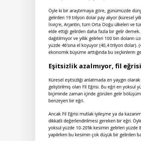
Öyle ki bir araştırmaya göre, günümüzde dünya
gelirden 19 trilyon dolar pay alıyor (küresel yı
İsviçre, Arjantin, tüm Orta Doğu ülkeleri ve t
elde ettiği gelirden daha fazla bir gelir demek. 
dağıtılmıyor ve yıllık gelirleri 100 bin doların 
yüzde 46’sına el koyuyor (40,4 trilyon dolar)
ekonomik büyüme arttığında bu seçkinlerin gelir
Eşitsizlik azalmıyor, fil eğ
Küresel eşitsizliği anlatmada en yaygın olarak 
geliştirilmiş olan Fil Eğrisi. Bu eğri en yoksul
biçiminde zaman içinde görülen gelir bölüşümü 
benzeyen bir eğri.
Ancak Fil Eğrisi mutlak iyileşme ya da kazanım
dikkatli değerlendirilmesi gereken bir eğri. Ö
yoksul yüzde 10-20’lik kesimin gelirleri yüzde
yapılırken bu kesimin çok düşük bir gelirden ba