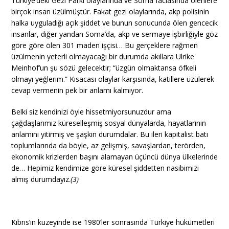
Türkiye’deki Gezi Parkı olaylarında ve Soma faciasında ölenlere
birçok insan üzülmüştür. Fakat gezi olaylarında, akp polisinin
halka uyguladığı açık şiddet ve bunun sonucunda ölen gencecik
insanlar, diğer yandan Soma’da, akp ve sermaye işbirliğiyle göz
göre göre ölen 301 maden işçisi… Bu gerçeklere rağmen
üzülmenin yeterli olmayacağı bir durumda akıllara Ulrike
Meinhof’un şu sözü gelecektir; “üzgün olmaktansa öfkeli
olmayı yeğlerim.” Kısacası olaylar karşısında, katillere üzülerek
cevap vermenin pek bir anlamı kalmıyor.
Belki siz kendinizi öyle hissetmiyorsunuzdur ama
çağdaşlarımız küreselleşmiş sosyal dünyalarda, hayatlarının
anlamını yitirmiş ve şaşkın durumdalar. Bu ileri kapitalist batı
toplumlarında da böyle, az gelişmiş, savaşlardan, terörden,
ekonomik krizlerden başını alamayan üçüncü dünya ülkelerinde
de… Hepimiz kendimize göre küresel şiddetten nasibimizi
almış durumdayız.
(3)
Kıbrıs’ın kuzeyinde ise 1980’ler sonrasında Türkiye hükümetleri