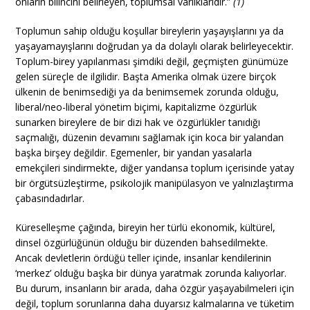
onların bilincini belirleyen, toplumsal varlıklarıdır.”
(1)
Toplumun sahip olduğu koşullar bireylerin yaşayışlarını ya da
yaşayamayışlarını doğrudan ya da dolaylı olarak belirleyecektir.
Toplum-birey yapılanması şimdiki değil, geçmişten günümüze
gelen süreçle de ilgilidir. Başta Amerika olmak üzere birçok
ülkenin de benimsediği ya da benimsemek zorunda olduğu,
liberal/neo-liberal yönetim biçimi, kapitalizme özgürlük
sunarken bireylere de bir dizi hak ve özgürlükler tanıdığı
saçmalığı, düzenin devamını sağlamak için koca bir yalandan
başka birşey değildir. Egemenler, bir yandan yasalarla
emekçileri sindirmekte, diğer yandansa toplum içerisinde yatay
bir örgütsüzleştirme, psikolojik manipülasyon ve yalnızlaştırma
çabasındadırlar.
Küreselleşme çağında, bireyin her türlü ekonomik, kültürel,
dinsel özgürlüğünün olduğu bir düzenden bahsedilmekte.
Ancak devletlerin ördüğü teller içinde, insanlar kendilerinin
‘merkez’ olduğu başka bir dünya yaratmak zorunda kalıyorlar.
Bu durum, insanların bir arada, daha özgür yaşayabilmeleri için
değil, toplum sorunlarına daha duyarsız kalmalarına ve tüketim