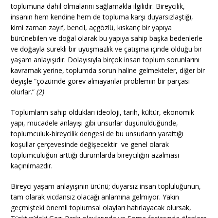
toplumuna dahil olmalarını sağlamakla ilgilidir. Bireycilik,
insanın hem kendine hem de topluma karşı duyarsızlaştığı,
kimi zaman zayıf, bencil, açgözlü, kıskanç bir yapıya
bürünebilen ve doğal olarak bu yapıya sahip başka bedenlerle
ve doğayla sürekli bir uyuşmazlık ve çatışma içinde olduğu bir
yaşam anlayışıdır. Dolayısıyla birçok insan toplum sorunlarını
kavramak yerine, toplumda sorun haline gelmekteler, diğer bir
deyişle “çözümde görev almayanlar problemin bir parçası
olurlar.”
(2)
Toplumların sahip oldukları ideoloji, tarih, kültür, ekonomik
yapı, mücadele anlayışı gibi unsurlar düşünüldüğünde,
toplumculuk-bireycilik dengesi de bu unsurların yarattığı
koşullar çerçevesinde değişecektir ve genel olarak
toplumculuğun arttığı durumlarda bireyciliğin azalması
kaçınılmazdır.
Bireyci yaşam anlayışının ürünü; duyarsız insan topluluğunun,
tam olarak vicdansız olacağı anlamına gelmiyor. Yakın
geçmişteki önemli toplumsal olayları hatırlayacak olursak,