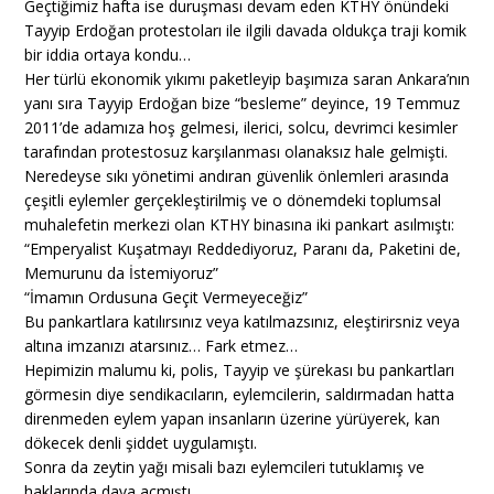
Geçtiğimiz hafta ise duruşması devam eden KTHY önündeki
Tayyip Erdoğan protestoları ile ilgili davada oldukça traji komik
bir iddia ortaya kondu…
Her türlü ekonomik yıkımı paketleyip başımıza saran Ankara’nın
yanı sıra Tayyip Erdoğan bize “besleme” deyince, 19 Temmuz
2011’de adamıza hoş gelmesi, ilerici, solcu, devrimci kesimler
tarafından protestosuz karşılanması olanaksız hale gelmişti.
Neredeyse sıkı yönetimi andıran güvenlik önlemleri arasında
çeşitli eylemler gerçekleştirilmiş ve o dönemdeki toplumsal
muhalefetin merkezi olan KTHY binasına iki pankart asılmıştı:
“Emperyalist Kuşatmayı Reddediyoruz, Paranı da, Paketini de,
Memurunu da İstemiyoruz”
“İmamın Ordusuna Geçit Vermeyeceğiz”
Bu pankartlara katılırsınız veya katılmazsınız, eleştirirsniz veya
altına imzanızı atarsınız… Fark etmez…
Hepimizin malumu ki, polis, Tayyip ve şürekası bu pankartları
görmesin diye sendikacıların, eylemcilerin, saldırmadan hatta
direnmeden eylem yapan insanların üzerine yürüyerek, kan
dökecek denli şiddet uygulamıştı.
Sonra da zeytin yağı misali bazı eylemcileri tutuklamış ve
haklarında dava açmıştı…