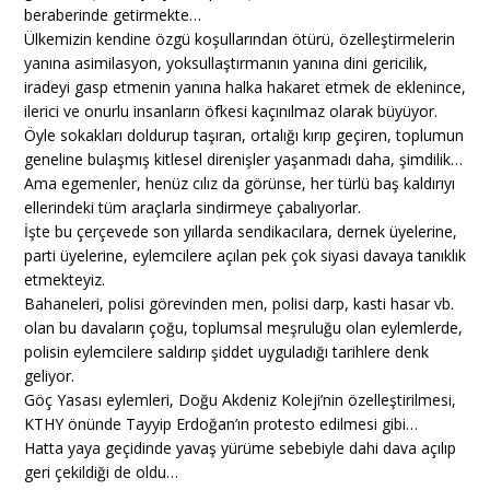
beraberinde getirmekte…
Ülkemizin kendine özgü koşullarından ötürü, özelleştirmelerin
yanına asimilasyon, yoksullaştırmanın yanına dini gericilik,
iradeyi gasp etmenin yanına halka hakaret etmek de eklenince,
ilerici ve onurlu insanların öfkesi kaçınılmaz olarak büyüyor.
Öyle sokakları doldurup taşıran, ortalığı kırıp geçiren, toplumun
geneline bulaşmış kitlesel direnişler yaşanmadı daha, şimdilik…
Ama egemenler, henüz cılız da görünse, her türlü baş kaldırıyı
ellerindeki tüm araçlarla sindirmeye çabalıyorlar.
İşte bu çerçevede son yıllarda sendikacılara, dernek üyelerine,
parti üyelerine, eylemcilere açılan pek çok siyasi davaya tanıklık
etmekteyiz.
Bahaneleri, polisi görevinden men, polisi darp, kasti hasar vb.
olan bu davaların çoğu, toplumsal meşruluğu olan eylemlerde,
polisin eylemcilere saldırıp şiddet uyguladığı tarihlere denk
geliyor.
Göç Yasası eylemleri, Doğu Akdeniz Koleji’nin özelleştirilmesi,
KTHY önünde Tayyip Erdoğan’ın protesto edilmesi gibi…
Hatta yaya geçidinde yavaş yürüme sebebiyle dahi dava açılıp
geri çekildiği de oldu…