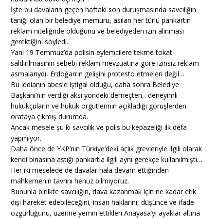
İşte bu davaların geçen haftaki son duruşmasında savcılığın
tanığı olan bir belediye memuru, asılan her türlü pankartın
reklam niteliğnde olduğunu ve belediyeden izin alınması
gerektiğini söyledi.
Yani 19 Temmuz’da polisin eylemcilere tekme tokat
saldırılmasının sebebi reklam mevzuatına göre izinsiz reklam
asmalarıydı, Erdoğan’ın gelişini protesto etmeleri değil…
Bu iddianın abesle iştigal olduğu, daha sonra Belediye
Başkanı’nın verdiği aksi yöndeki demeçten, deneyimli
hukukçuların ve hukuk örgütlerinin açıkladığı görüşlerden
orataya çıkmış durumda.
Ancak mesele şu ki savcılık ve polis bu kepazeliği ilk defa
yapmıyor.
Daha önce de YKP’nin Türkiye’deki açlık grevleriyle ilgili olarak
kendi binasına astığı pankartla ilgili aynı gerekçe kullanılmıştı…
Her iki meselede de davalar hala devam ettiğinden
mahkemenin tavrını henüz bilmiyoruz.
Bununla birlikte savcılığın, dava kazanmak için ne kadar etik
dışı hareket edebileceğini, insan haklarını, düşünce ve ifade
özgürlüğünü, üzerine yemin ettikleri Anayasa’yı ayaklar altına