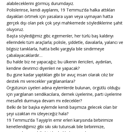
alabileceklerini görmüş durumdayız.
Polislerinse, kendi ayıplarını, 19 Temmuz’da halka attıkları
dayakları örtmek için yasalara uyan veya uymayan hatta
gerçek dışı olan pek çok şeyi mahkemede söylediklerine şahit
oluyoruz.
Başta söylediğimiz gibi; egemenler, her türlü baş kaldırıyı
ellerindeki tüm araçlarla; polisle, şiddetle, davalarla, yalancı ve
bilgisiz tanıklarla, hatta belki yargıyla bile sindirmeye
çabalayacaklardır…
Bu halde biz ne yapacağız; bu ülkenin ilericileri, aydınları,
kendine devrimci diyenleri ne yapacak?
Bu güne kadar yaptıkları gibi bir avuç insan olarak cılız bir
destek mi verecekler yargılananlara?
Örgütünün üyeleri adına eylemlerde bulunan, örgütlü olduğu
için yargılanan sendikacılara, dernek üyelerine, parti üyelerine
mesafeli durmaya devam mı edecekler?
Belki de bir başka eylemde kendi başımıza gelecek olan bir
şeyi uzaktan mı izleyeceğiz hala?
19 Temmuz’da Tayyip’in emir erleri karşısında birbirimize
kenetlendiğimiz gibi sıkı sıkı tutunsak bile birbirimize,