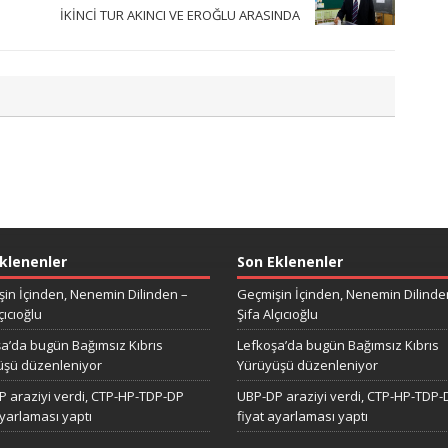
İKİNCİ TUR AKINCI VE EROĞLU ARASINDA
klenenler
Son Eklenenler
in İçinden, Nenemin Dilinden –
Geçmişin İçinden, Nenemin Dilinde
çıcıoğlu
Şifa Alçıcıoğlu
a’da bugün Bağımsız Kıbrıs
Lefkoşa’da bugün Bağımsız Kıbrıs
üşü düzenleniyor
Yürüyüşü düzenleniyor
 araziyi verdi, CTP-HP-TDP-DP
UBP-DP araziyi verdi, CTP-HP-TDP-
ayarlaması yaptı
fiyat ayarlaması yaptı