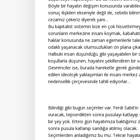
Böyle bir hayatın değişim konusunda varabilec
sonuç ilişkileri ekseniyle değil de, sebebi b
cezamız çekeriz diyerek yani…
Bu kapitalist sistemin bize en çok hissettirme
sorunların merkezine insanı koymak, kabahati
haklar konusunda ne zaman egemenlerle taleple
odaklı yaşanacak olumsuzlukları ön plana çıkar
Halbuki insan düşündüğü gibi yaşayabilen bir c
koşullarla düşünen, hayatını şekillendiren bir va
Devrimciler ise, burada hareketle gerek gündel
edilen ideolojik yaklaşımları ile insanı merke
nedensellik çerçevesinde tahlil ediyorlar…
Bilindiği gibi bugün seçimler var. Ferdi Sabit
vuracak, tepserdikten sonra pusulayı katlayı
bir şey yok. Ertesi gün hayatımıza baktığımız
sonra pusula katlanıp sandığa atılmış olacak.
Seçimlerden anladığımız bu mu: Tekrar hayatım