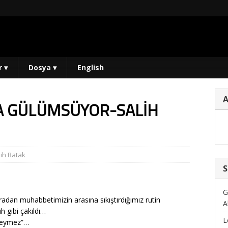
r
▾
Dosya
▾
English
A GÜLÜMSÜYOR-SALİH
lih Batak
S
G
radan muhabbetimizin arasına sıkıştırdığımız rutin
A
h gibi çakıldı…
L
 deymez”…