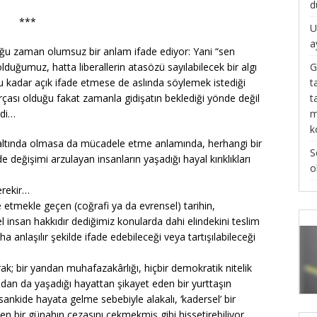
d
***
U
a
u zaman olumsuz bir anlam ifade ediyor: Yani “sen
G
lduğumuz, hatta liberallerin atasözü sayılabilecek bir algı
t
bu kadar açık ifade etmese de aslında söylemek istediği
t
çası olduğu fakat zamanla gidişatın beklediği yönde değil
m
ydi…
k
ı altında olmasa da mücadele etme anlamında, herhangi bir
S
 değişimi arzulayan insanların yaşadığı hayal kırıklıkları
o
rekir…
e etmekle geçen (coğrafi ya da evrensel) tarihin,
insan hakkıdır dediğimiz konularda dahi elindekini teslim
anlaşılır şekilde ifade edebileceği veya tartışılabileceği
rak; bir yandan muhafazakârlığı, hiçbir demokratik nitelik
andan da yaşadığı hayattan şikayet eden bir yurttaşın
sankide hayata gelme sebebiyle alakalı, ‘kadersel’ bir
n bir günahın cezasını çekmekmiş gibi hissetirebiliyor…