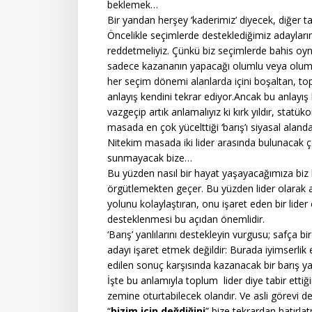
beklemek…
Bir yandan herşey ‘kaderimiz’ diyecek, diğer t
Öncelikle seçimlerde desteklediğimiz adayların
reddetmeliyiz. Çünkü biz seçimlerde bahis oyn
sadece kazananın yapacağı olumlu veya olumsuz
her seçim dönemi alanlarda içini boşaltan, to
anlayış kendini tekrar ediyor.Ancak bu anlayı
vazgeçip artık anlamalıyız ki kırk yıldır, statü
masada en çok yücelttiği ‘barış’ı siyasal alanda
Nitekim masada iki lider arasında bulunacak 
sunmayacak bize…
Bu yüzden nasıl bir hayat yaşayacağımıza biz
örgütlemekten geçer. Bu yüzden lider olarak al
yolunu kolaylaştıran, onu işaret eden bir lide
desteklenmesi bu açıdan önemlidir.
‘Barış’ yanlılarını destekleyin vurgusu; safça bi
adayı işaret etmek değildir: Burada iyimserlik
edilen sonuç karşısında kazanacak bir barış y
İşte bu anlamıyla toplum lider diye tabir ettiği
zemine oturtabilecek olandır. Ve asli görevi d
“
bizim için değdiğini
” bize tekrardan hatırla