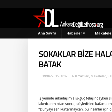
Ana Sayfa
Haberler
▾
Makalele
SOKAKLAR BİZE HAL
BATAK
19/04/2015 08:07
ADL Yazıları
,
Makaleler
,
Sa
İş yerinde arkadaşımla iş-güç telaşındayken sı
lakırdılarımızdan sonra, söyledikleri kafama mı
“Dünyayı sen kurtarmaycan, bu insanlar için