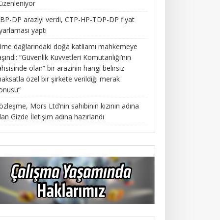
üzenleniyor
BP-DP araziyi verdi, CTP-HP-TDP-DP fiyat
yarlaması yaptı
irne dağlarındaki doğa katliamı mahkemeye
aşındı: “Güvenlik Kuvvetleri Komutanlığı’nın
ahsisinde olan” bir arazinin hangi belirsiz
aksatla özel bir şirkete verildiği merak
onusu”
özleşme, Mors Ltd’nin sahibinin kızının adına
lan Gizde İletişim adına hazırlandı