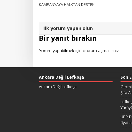
KAMPANYAYA HALKTAN DESTEK
İlk yorum yapan olun
Bir yanıt bırakın
Yorum yapabilmek için
oturum açmalısınız
.
Ankara Değil Lefkoşa
Son E
Ankara Değil Lefkoşa
Geçmiş
Şifa Al
Lefkoş
Yürüy
UBP-DP
fiyat 