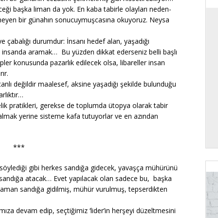
eği başka liman da yok. En kaba tabirle olayları neden-
ilinmeyen bir günahın sonucuymuşcasına okuyoruz. Neysa
ye çabalığı durumdur: İnsanı hedef alan, yaşadığı
 insanda aramak… Bu yüzden dikkat ederseniz belli başlı
r konusunda pazarlık edilecek olsa, libareller insan
ır.
anlı değildir maalesef, aksine yaşadığı şekilde bulunduğu
rlıktır…
ik pratikleri, gerekse de toplumda ütopya olarak tabir
z almak yerine sisteme kafa tutuyorlar ve en azından
***
’in söylediği gibi herkes sandığa gidecek, yavaşça mühürünü
p sandığa atacak… Evet yapılacak olan sadece bu, başka
 zaman sandığa gidilmiş, mühür vurulmuş, tepserdikten
ıza devam edip, seçtiğimiz ‘lider’in herşeyi düzeltmesini