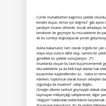
Cümle muhabbetten bağımsız şekilde okunduğ
kendini düşün, kimse için değmez” gibi aşina o
yaratıyor insanın zihninde. Ancak arkadaşın, 
kendisinin de geçmişte bu mücadelenin bir par
de bu cümleyi doğrulayacak yönde gelişmesi
Aslına bakarsanız; tam olarak örgütlü bir çat
olaya veya sürece dâhil olup, samimi bir şekilde
genellikle bu şekilde sonuçlanıyor…(*)
İnsanlarda oluşan bu tavrı küçümsememek ge
Mücadelelerle ya da belli başlı alanlar hak eld
kazanımları kaybedilenden az… Hatta en temel 
ederken, toplumsal olarak bunun sebepleri daha 
olgunluğa da maalesef sahip değiliz…
Örneğin ülkenin tarihsel geçmişiyle alakalı ola
taşımayan milliyetçiliği sahiplenerek, diğer y
“değişim” hakkındaki beklentilerini karşılamak 
düşünceye hapsoluyor. Bu da nedeni bilinmeye