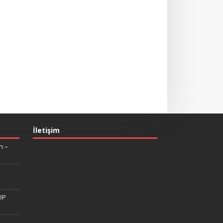
İletişim
n –
DP