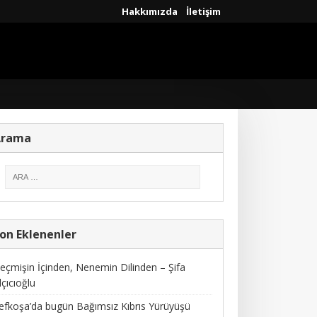
Hakkımızda
İletişim
Arama
on Eklenenler
eçmişin İçinden, Nenemin Dilinden – Şifa
lçıcıoğlu
efkoşa’da bugün Bağımsız Kıbrıs Yürüyüşü