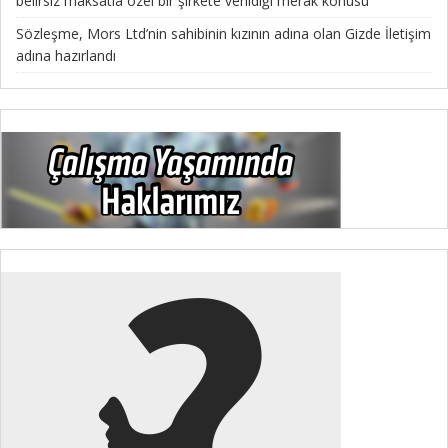
belirsiz maksatla özel bir şirkete verildiği merak konusu”
Sözleşme, Mors Ltd’nin sahibinin kızının adına olan Gizde İletişim
adına hazırlandı