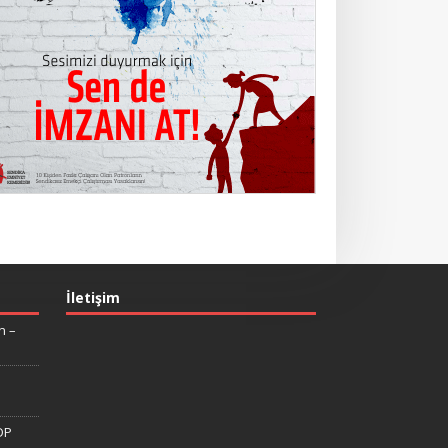
İletişim
n –
DP