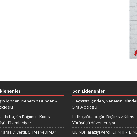
klenenler
Son Eklenenler
in İçinden, Nenemin Dilinden –
Geçmişin İçinden, Nenemin Dilinde
çıcıoğlu
Şifa Alçıcıoğlu
a’da bugün Bağımsız Kıbrıs
Lefkoşa’da bugün Bağımsız Kıbrıs
üşü düzenleniyor
Yürüyüşü düzenleniyor
 araziyi verdi, CTP-HP-TDP-DP
UBP-DP araziyi verdi, CTP-HP-TDP-