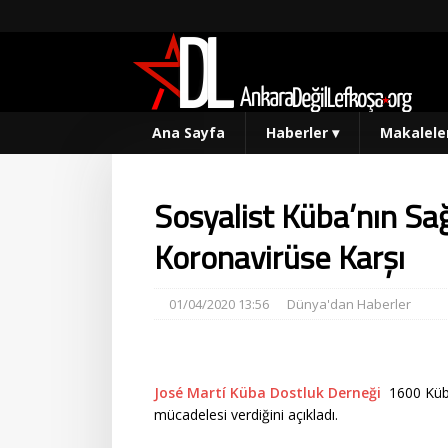
Ana Sayfa
Haberler
▾
Makalele
Sosyalist Küba’nın Sağ
Koronavirüse Karşı
01/04/2020 13:56
Dünya'dan Haberler
José Martí Küba Dostluk Derneği
1600 Küba
mücadelesi verdiğini açıkladı.