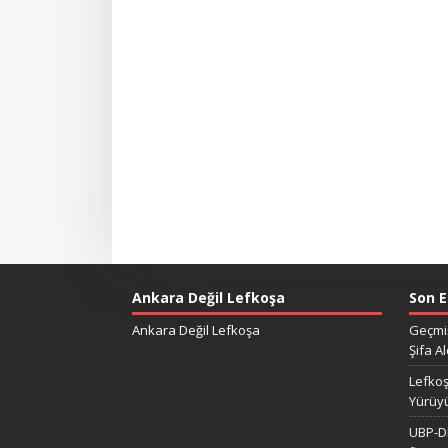
Ankara Değil Lefkoşa
Son E
Ankara Değil Lefkoşa
Geçmiş
Şifa Al
Lefkoş
Yürüy
UBP-DP