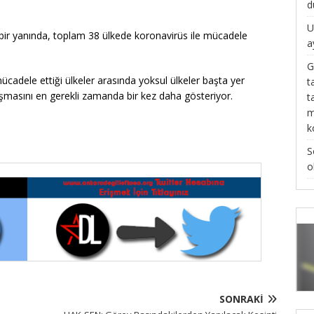
d
U
 bir yanında, toplam 38 ülkede koronavirüs ile mücadele
a
G
mücadele ettiği ülkeler arasında yoksul ülkeler başta yer
t
nışmasını en gerekli zamanda bir kez daha gösteriyor.
t
m
k
S
o
SONRAKI