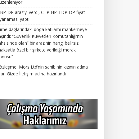
üzenleniyor
BP-DP araziyi verdi, CTP-HP-TDP-DP fiyat
yarlaması yaptı
irne dağlarındaki doğa katliamı mahkemeye
aşındı: “Güvenlik Kuvvetleri Komutanlığı’nın
ahsisinde olan” bir arazinin hangi belirsiz
aksatla özel bir şirkete verildiği merak
onusu”
özleşme, Mors Ltd’nin sahibinin kızının adına
lan Gizde İletişim adına hazırlandı