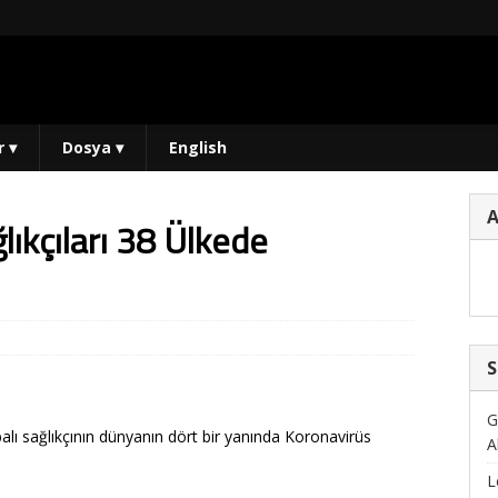
r
▾
Dosya
▾
English
lıkçıları 38 Ülkede
S
G
lı sağlıkçının dünyanın dört bir yanında Koronavirüs
A
L