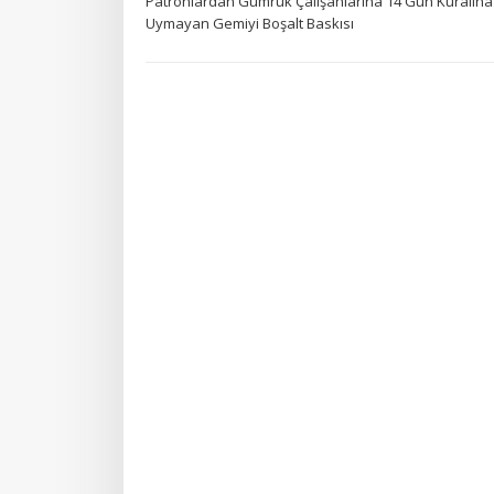
Patronlardan Gümrük Çalışanlarına 14 Gün Kuralına
Uymayan Gemiyi Boşalt Baskısı