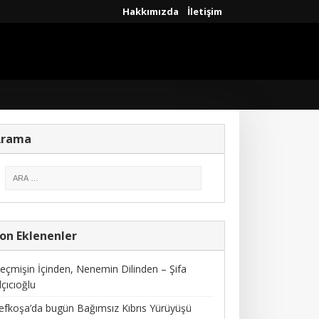
Hakkımızda
İletişim
Arama
on Eklenenler
eçmişin İçinden, Nenemin Dilinden – Şifa
lçıcıoğlu
efkoşa’da bugün Bağımsız Kıbrıs Yürüyüşü