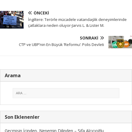
ÖNCEKI
İngiltere: Terörle mücadele vatandaşlık deneyimlerinde
çatlaklara neden oluyor-Jarvis L. & Lister M.
SONRAKI
CTP ve UBP’nin En Büyük ‘Reformu’: Polis Devleti
Arama
Son Eklenenler
Geçmişin İçinden, Nenemin Dilinden – Şifa Alçıcıoğlu