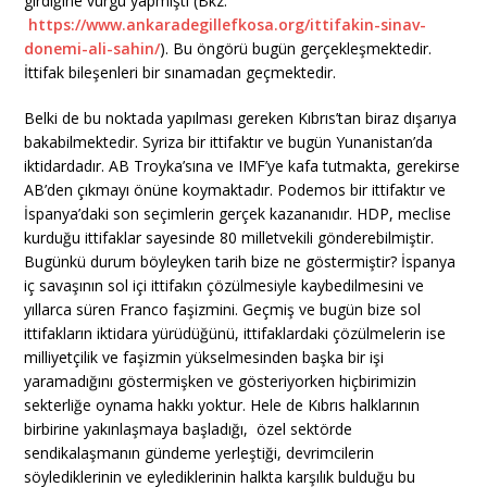
girdiğine vurgu yapmıştı (Bkz:
https://www.ankaradegillefkosa.org/ittifakin-sinav-
donemi-ali-sahin/
). Bu öngörü bugün gerçekleşmektedir.
İttifak bileşenleri bir sınamadan geçmektedir.
Belki de bu noktada yapılması gereken Kıbrıs’tan biraz dışarıya
bakabilmektedir. Syriza bir ittifaktır ve bugün Yunanistan’da
iktidardadır. AB Troyka’sına ve IMF’ye kafa tutmakta, gerekirse
AB’den çıkmayı önüne koymaktadır. Podemos bir ittifaktır ve
İspanya’daki son seçimlerin gerçek kazananıdır. HDP, meclise
kurduğu ittifaklar sayesinde 80 milletvekili gönderebilmiştir.
Bugünkü durum böyleyken tarih bize ne göstermiştir? İspanya
iç savaşının sol içi ittifakın çözülmesiyle kaybedilmesini ve
yıllarca süren Franco faşizmini. Geçmiş ve bugün bize sol
ittifakların iktidara yürüdüğünü, ittifaklardaki çözülmelerin ise
milliyetçilik ve faşizmin yükselmesinden başka bir işi
yaramadığını göstermişken ve gösteriyorken hiçbirimizin
sekterliğe oynama hakkı yoktur. Hele de Kıbrıs halklarının
birbirine yakınlaşmaya başladığı, özel sektörde
sendikalaşmanın gündeme yerleştiği, devrimcilerin
söylediklerinin ve eylediklerinin halkta karşılık bulduğu bu