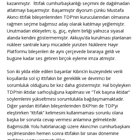
kazanmıştır. İttifak cumhurbaşkanlığı seçimini de dağılmadan
atlatmayı başarmıştır. Başarmıştır diyorum çünkü Mustafa
Akıncı ittifak bileşenlerinden TDP’nin kurucularından olmasına
rağmen seçime bağımsız aday olarak katılmayı yeğlemiştir.
Unutmadan ekleyelim; iş, güç, eylem birliği yalnızca siyasal
alanda kendini göstermemiştir. Akkuyu’da kurulması planlanan
nükleer santrale karşı mücadele yürüten Nükleere Hayır
Platformu bileşenleri de aynı çerçevede biraraya geldi ve
bugüne kadar ses getiren birçok eyleme imza atmıştır.
Son iki yılda elde edilen başarılar Kıbrıs’ın kuzeyindeki verili
koşullarda sol içi ittifakın bir gereklilik ve devrimci bir
sorumluluk olduğunu bir kez daha göstermiştir. Hal böyleyken
TDP’nin iktidar sarhoşluğuna kapılması ve “Tek başına iktidar”
söylemlerini yükseltmesi sorumlulukla bağdaşmamaktadır.
Diğer yandan ittifakın bileşenlerinden BKP’nin de TDP’yi
eleştirirken “ittifak” kelimesini kullanmaması sorunlu olana
başka bir sorunla cevap vermesi anlamına gelmektedir.
Bağımsızlık Yolu hatırlanacağı üzere Akıncı’nın cumhurbaşkanı
seçilmesinden hemen sonra ittifakın bir sınav dönemine