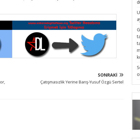
d
U
a
G
t
t
m
k
S
o
SONRAKI
or,
Çatışmasızlık Yerine Barış-Yusuf Özgü Sertel