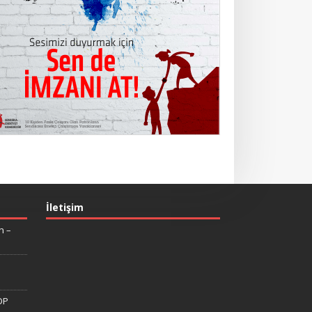
İletişim
n –
DP