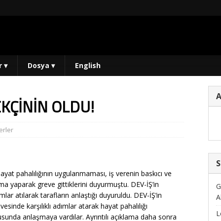
r
▾
Dosya
▾
English
KÇİNİN OLDU!
rler
S
ayat pahalılığının uygulanmaması, iş verenin baskıcı ve
ma yaparak greve gittiklerini duyurmuştu. DEV-İŞ’in
G
mlar atılarak tarafların anlaştığı duyuruldu. DEV-İŞ’in
A
vesinde karşılıklı adımlar atarak hayat pahalılığı
L
unda anlaşmaya vardılar. Ayrıntılı açıklama daha sonra