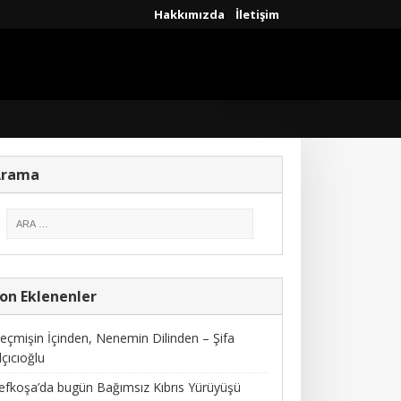
Hakkımızda
İletişim
Arama
on Eklenenler
eçmişin İçinden, Nenemin Dilinden – Şifa
lçıcıoğlu
efkoşa’da bugün Bağımsız Kıbrıs Yürüyüşü