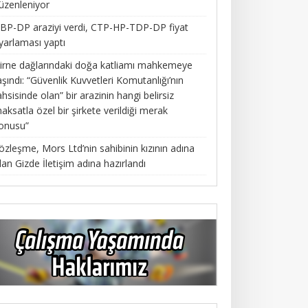
üzenleniyor
BP-DP araziyi verdi, CTP-HP-TDP-DP fiyat
yarlaması yaptı
irne dağlarındaki doğa katliamı mahkemeye
aşındı: “Güvenlik Kuvvetleri Komutanlığı’nın
ahsisinde olan” bir arazinin hangi belirsiz
aksatla özel bir şirkete verildiği merak
onusu”
özleşme, Mors Ltd’nin sahibinin kızının adına
lan Gizde İletişim adına hazırlandı