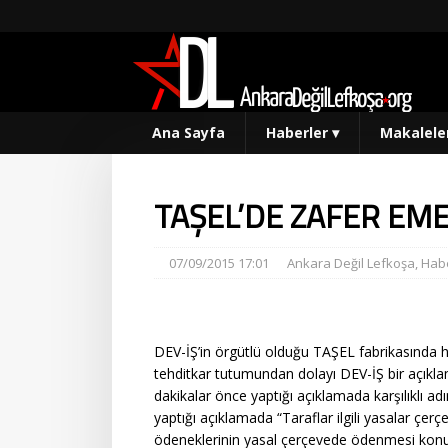
Ana Sayfa
Haberler
▾
Makalele
TAŞEL’DE ZAFER EME
07/09/2015 17:01
Ankara Değil Lefkoşa
,
Habe
DEV-İŞ’in örgütlü olduğu TAŞEL fabrikasında h
tehditkar tutumundan dolayı DEV-İŞ bir açıkla
dakikalar önce yaptığı açıklamada karşılıklı adı
yaptığı açıklamada “Taraflar ilgili yasalar çerçe
ödeneklerinin yasal çerçevede ödenmesi konus