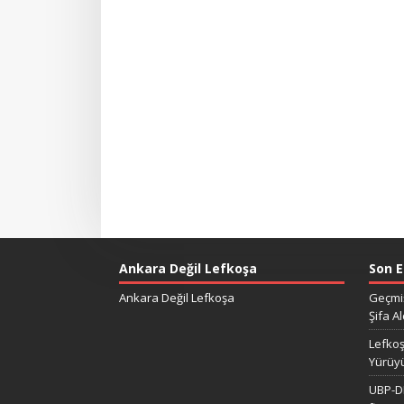
Ankara Değil Lefkoşa
Son E
Ankara Değil Lefkoşa
Geçmiş
Şifa Al
Lefkoş
Yürüy
UBP-DP