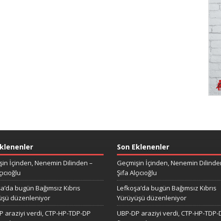
klenenler
Son Eklenenler
in İçinden, Nenemin Dilinden –
Geçmişin İçinden, Nenemin Dilinde
çıcıoğlu
Şifa Alçıcıoğlu
a’da bugün Bağımsız Kıbrıs
Lefkoşa’da bugün Bağımsız Kıbrıs
üşü düzenleniyor
Yürüyüşü düzenleniyor
 araziyi verdi, CTP-HP-TDP-DP
UBP-DP araziyi verdi, CTP-HP-TDP-