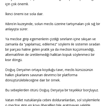
için çok önemli.
İkinci önemi ise sola dair.
Kıbrıs’ın kuzeyinde, solun meclis üzerine tartışmaları çok sığ bir
anlayışta sürer.
Ya meclise girip egemenlerin çizdiği sınırların içine sıkışan ve
zamanla da “yapılamaz, edilemez” söylemi ile sistemin sıradan
bir parçası haline gelen pratik ya da meclisin küçümsendiği,
alternatifinin de üretilemediği halktan kopuk söylenmeci bir
kısır döngü.
Doğuş Derya’nın ortaya koyduğu tavır, meclis kürsüsünün
halkın çıkarlarını savunan devrimci bir platforma
dönüştürülebileceğine dair bir örnek.
Bu sebeplerden ötürü Doğuş Derya’ya bir teşekkür borçluyuz.
Vatan millet nutuklarıyla cebini dolduranlardan, sol söylemlerle
o meclise girip en koyu liberallleri bile aratmayan şekilde