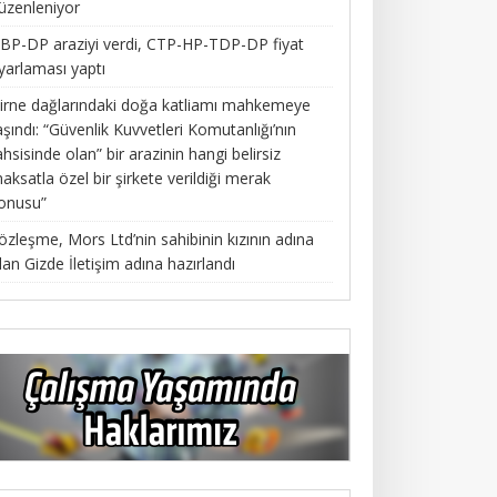
üzenleniyor
BP-DP araziyi verdi, CTP-HP-TDP-DP fiyat
yarlaması yaptı
irne dağlarındaki doğa katliamı mahkemeye
aşındı: “Güvenlik Kuvvetleri Komutanlığı’nın
ahsisinde olan” bir arazinin hangi belirsiz
aksatla özel bir şirkete verildiği merak
onusu”
özleşme, Mors Ltd’nin sahibinin kızının adına
lan Gizde İletişim adına hazırlandı