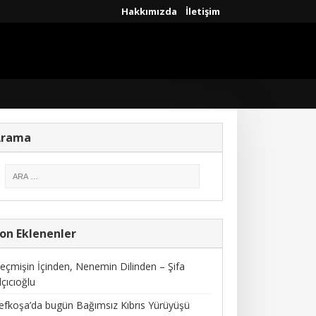
Hakkımızda
İletişim
Arama
on Eklenenler
eçmişin İçinden, Nenemin Dilinden – Şifa
lçıcıoğlu
efkoşa’da bugün Bağımsız Kıbrıs Yürüyüşü