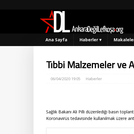
Ana Sayfa
Haberler
▾
Makalele
Tıbbi Malzemeler ve Ant
06/04/2020 19:05
Haberler
Sağlık Bakanı Ali Pilli düzenlediği basın toplan
Koronavirüs tedavisinde kullanılmak üzere anti vi