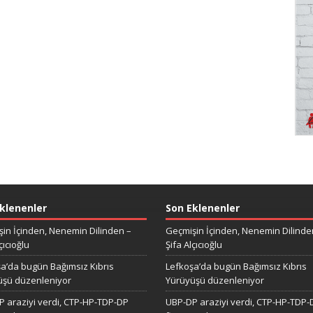
klenenler
Son Eklenenler
in İçinden, Nenemin Dilinden –
Geçmişin İçinden, Nenemin Dilinde
çıcıoğlu
Şifa Alçıcıoğlu
a’da bugün Bağımsız Kıbrıs
Lefkoşa’da bugün Bağımsız Kıbrıs
üşü düzenleniyor
Yürüyüşü düzenleniyor
 araziyi verdi, CTP-HP-TDP-DP
UBP-DP araziyi verdi, CTP-HP-TDP-