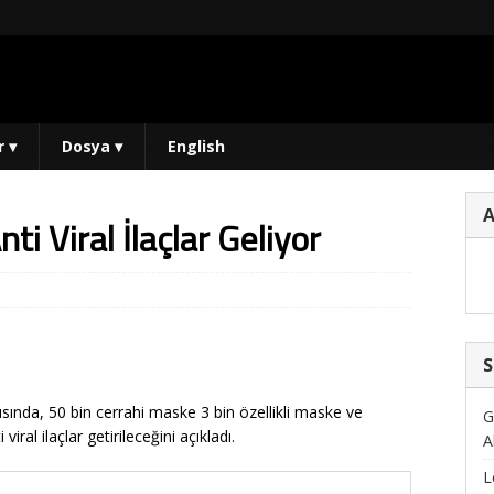
r
▾
Dosya
▾
English
i Viral İlaçlar Geliyor
S
tısında, 50 bin cerrahi maske 3 bin özellikli maske ve
G
ral ilaçlar getirileceğini açıkladı.
A
L