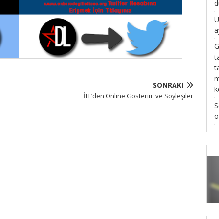
d
U
a
G
t
t
m
SONRAKI
k
İFF’den Online Gösterim ve Söyleşiler
S
o