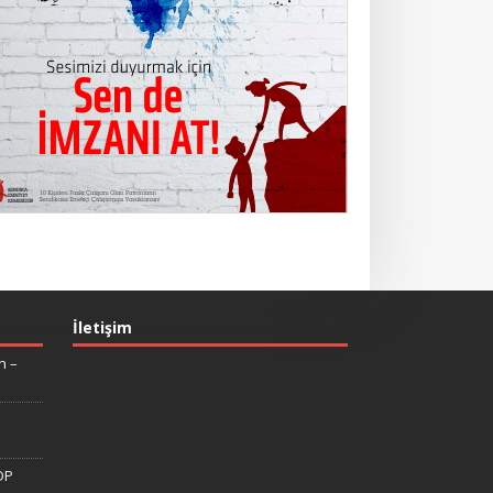
İletişim
n –
DP