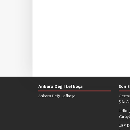
Ankara Değil Lefkoşa
Son E
Ankara Değil Lefkoşa
Geçmiş
Şifa Al
Lefkoş
Yürüy
UBP-DP