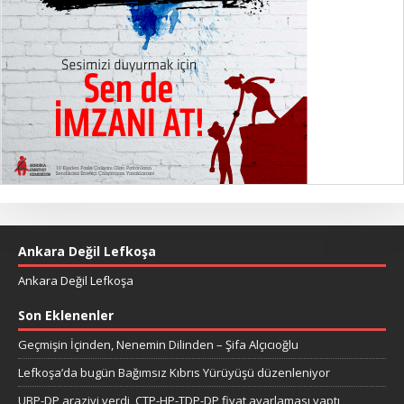
Ankara Değil Lefkoşa
Ankara Değil Lefkoşa
Son Eklenenler
Geçmişin İçinden, Nenemin Dilinden – Şifa Alçıcıoğlu
Lefkoşa’da bugün Bağımsız Kıbrıs Yürüyüşü düzenleniyor
UBP-DP araziyi verdi, CTP-HP-TDP-DP fiyat ayarlaması yaptı