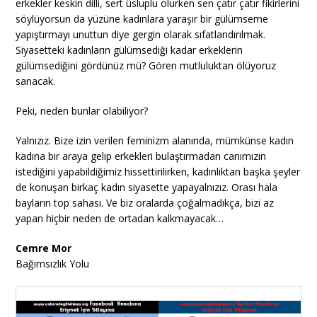
erkekler keskin dilli, sert üsluplu olurken sen çatır çatır fikirlerini
söylüyorsun da yüzüne kadınlara yaraşır bir gülümseme
yapıştırmayı unuttun diye gergin olarak sıfatlandırılmak.
Siyasetteki kadınların gülümsediği kadar erkeklerin
gülümsediğini gördünüz mü? Gören mutluluktan ölüyoruz
sanacak.
Peki, neden bunlar olabiliyor?
Yalnızız. Bize izin verilen feminizm alanında, mümkünse kadın
kadına bir araya gelip erkekleri bulaştırmadan canımızın
istediğini yapabildiğimiz hissettirilirken, kadınlıktan başka şeyler
de konuşan birkaç kadın siyasette yapayalnızız. Orası hala
bayların top sahası. Ve biz oralarda çoğalmadıkça, bizi az
yapan hiçbir neden de ortadan kalkmayacak…
Cemre Mor
Bağımsızlık Yolu