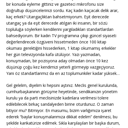
bir konuda eyleme gittiniz ve gazeteci mikrofonu size
doğrultup düşüncelerinizi sordu. Kaç kadın kaçacak delik arar,
kaç erkek? Utangaçlıktan bahsetmiyorum. Eşit derecede
utangaç ya da eşit derecede atılgan iki insanın, bir sözü
topluluğa söylerken kendilerini yargıladıkları standartlardan
bahsediyorum. Bir kadın TV programına çıkıp güncel siyaseti
değerlendirecek özgüveni hissetmeden önce 100 kitap
okuması gerektiğini hissederken, 1 kitap okumamış erkekler
her gün televizyonda kafa ütülüyor. Yazı yazmadan,
konuşmadan, bir pozisyona aday olmadan önce 10 kez
düşünüp çoğu kez kendimizi yeterli görmeyip vazgeçiyoruz.
Yani öz standartlarımız da en az toplumunkiler kadar yüksek…
Gel gelelim, diyelim ki hepsini aştınız. Meclis genel kurulunda,
cumhurbaşkanının görüşme heyetinde, sendikanızın yönetim
kurulu ya da parti meclisinizde kadınlara verilmesi tolere
edilebilecek birkaç sandalyeden birine oturdunuz. O zaman
bitiyor mu? Bitmiyor. En masumu, bizim varlığımıza işaret
ederek “baylar konuşmalarımıza dikkat edelim” denilmesi, bu
şekilde karikatürize edilmek. Sıkla karşılaşılan bir başka durum,