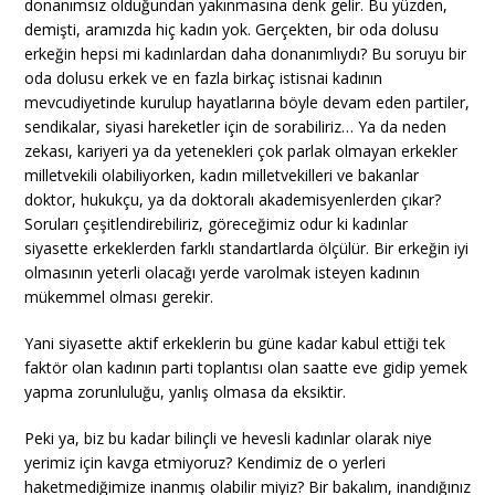
donanımsız olduğundan yakınmasına denk gelir. Bu yüzden,
demişti, aramızda hiç kadın yok. Gerçekten, bir oda dolusu
erkeğin hepsi mi kadınlardan daha donanımlıydı? Bu soruyu bir
oda dolusu erkek ve en fazla birkaç istisnai kadının
mevcudiyetinde kurulup hayatlarına böyle devam eden partiler,
sendikalar, siyasi hareketler için de sorabiliriz… Ya da neden
zekası, kariyeri ya da yetenekleri çok parlak olmayan erkekler
milletvekili olabiliyorken, kadın milletvekilleri ve bakanlar
doktor, hukukçu, ya da doktoralı akademisyenlerden çıkar?
Soruları çeşitlendirebiliriz, göreceğimiz odur ki kadınlar
siyasette erkeklerden farklı standartlarda ölçülür. Bir erkeğin iyi
olmasının yeterli olacağı yerde varolmak isteyen kadının
mükemmel olması gerekir.
Yani siyasette aktif erkeklerin bu güne kadar kabul ettiği tek
faktör olan kadının parti toplantısı olan saatte eve gidip yemek
yapma zorunluluğu, yanlış olmasa da eksiktir.
Peki ya, biz bu kadar bilinçli ve hevesli kadınlar olarak niye
yerimiz için kavga etmiyoruz? Kendimiz de o yerleri
haketmediğimize inanmış olabilir miyiz? Bir bakalım, inandığınız