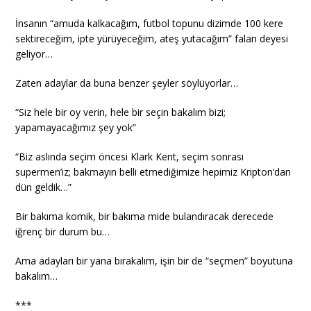
İnsanın “amuda kalkacağım, futbol topunu dizimde 100 kere
sektireceğim, ipte yürüyeceğim, ateş yutacağım” falan deyesi
geliyor…
Zaten adaylar da buna benzer şeyler söylüyorlar…
“Siz hele bir oy verin, hele bir seçin bakalım bizi;
yapamayacağımız şey yok”
“Biz aslında seçim öncesi Klark Kent, seçim sonrası
supermen’iz; bakmayın belli etmediğimize hepimiz Kripton’dan
dün geldik…”
Bir bakıma komik, bir bakıma mide bulandıracak derecede
iğrenç bir durum bu…
Ama adayları bir yana bırakalım, işin bir de “seçmen” boyutuna
bakalım…
***