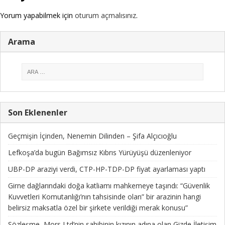
Yorum yapabilmek için
oturum açmalısınız
.
Arama
Son Eklenenler
Geçmişin İçinden, Nenemin Dilinden – Şifa Alçıcıoğlu
Lefkoşa’da bugün Bağımsız Kıbrıs Yürüyüşü düzenleniyor
UBP-DP araziyi verdi, CTP-HP-TDP-DP fiyat ayarlaması yaptı
Girne dağlarındaki doğa katliamı mahkemeye taşındı: “Güvenlik
Kuvvetleri Komutanlığı’nın tahsisinde olan” bir arazinin hangi
belirsiz maksatla özel bir şirkete verildiği merak konusu”
Sözleşme, Mors Ltd’nin sahibinin kızının adına olan Gizde İletişim