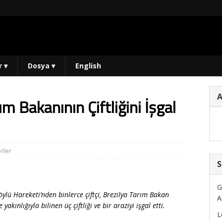
r
▾
Dosya
▾
English
m Bakanının Çiftliğini İşgal
rler
S
G
öylü Hareketi’nden binlerce çiftçi, Brezilya Tarım Bakan
A
kınlığıyla bilinen üç çiftliği ve bir araziyi işgal etti.
L