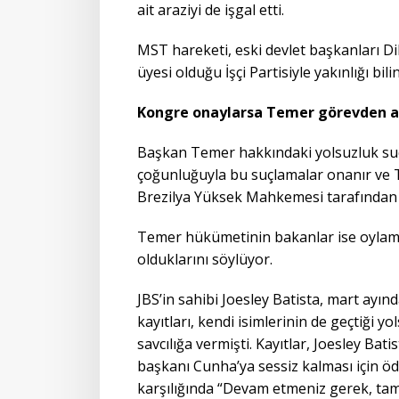
ait araziyi de işgal etti.
MST hareketi, eski devlet başkanları Dil
üyesi olduğu İşçi Partisiyle yakınlığı bili
Kongre onaylarsa Temer görevden a
Başkan Temer hakkındaki yolsuzluk suç
çoğunluğuyla bu suçlamalar onanır ve T
Brezilya Yüksek Mahkemesi tarafından a
Temer hükümetinin bakanlar ise oylama
olduklarını söylüyor.
JBS’in sahibi Joesley Batista, mart ayı
kayıtları, kendi isimlerinin de geçtiği 
savcılığa vermişti. Kayıtlar, Joesley Bat
başkanı Cunha’ya sessiz kalması için öd
karşılığında “Devam etmeniz gerek, ta