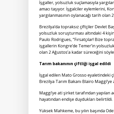
İşgaller, yolsuzluk suçlamasıyla yargıl
amacı taşıyor. İşgalciler eylemlerini, K
yargılanmasının oylanacağı tarih olan 2
Brezilya’da topraksız çiftçiler Devlet B
yolsuzluk soruşturması altındaki 4 kişin
Paulo Rodrigues, “Fırsatçılar! Bize top
işgallerin Kongre’de Temer’in yolsuzlu
olan 2 Ağustos’a kadar süreceğini söyled
Tarım bakanının çiftliği işgal edildi
İşgal edilen Mato Grosso eyaletindeki çift
Brezilya Tarım Bakanı Blairo Maggi’ye a
Maggi’ye ati şirket tarafından yapılan açı
hayatından endişe duydukları belirtildi.
Yüksek Mahkeme, bu yılın başında Odebre