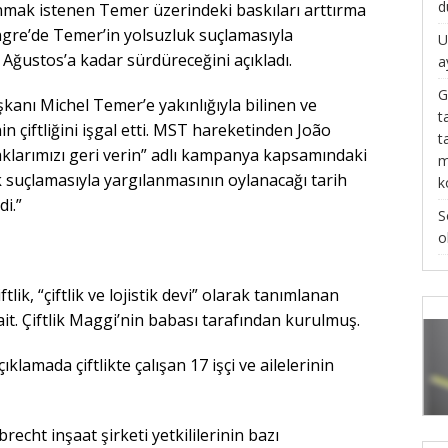
d
anmak istenen Temer üzerindeki baskıları arttırma
ongre’de Temer’in yolsuzluk suçlamasıyla
U
 Ağustos’a kadar sürdüreceğini açıkladı.
a
G
aşkanı Michel Temer’e yakınlığıyla bilinen ve
t
in çiftliğini işgal etti. MST hareketinden João
t
raklarımızı geri verin” adlı kampanya kapsamındaki
m
k suçlamasıyla yargılanmasının oylanacağı tarih
k
i.”
S
o
lik, “çiftlik ve lojistik devi” olarak tanımlanan
it. Çiftlik Maggi’nin babası tarafından kurulmuş.
klamada çiftlikte çalışan 17 işçi ve ailelerinin
cht inşaat şirketi yetkililerinin bazı