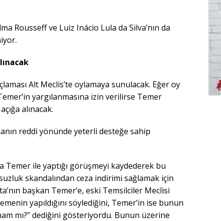
ma Rousseff ve Luiz Inácio Lula da Silva’nın da
niyor.
lınacak
laması Alt Meclis’te oylamaya sunulacak. Eğer oy
emer’in yargılanmasına izin verilirse Temer
çığa alınacak.
nın reddi yönünde yeterli desteğe sahip
nda Temer ile yaptığı görüşmeyi kaydederek bu
yolsuzluk skandalından ceza indirimi sağlamak için
ista’nın başkan Temer’e, eski Temsilciler Meclisi
emenin yapıldığını söylediğini, Temer’in ise bunun
mam mı?” dediğini gösteriyordu. Bunun üzerine