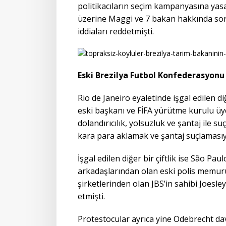
politikacıların seçim kampanyasına yasad
üzerine Maggi ve 7 bakan hakkında sor
iddiaları reddetmişti.
Eski Brezilya Futbol Konfederasyon
Rio de Janeiro eyaletinde işgal edilen d
eski başkanı ve FİFA yürütme kurulu üye
dolandırıcılık, yolsuzluk ve şantaj ile su
kara para aklamak ve şantaj suçlamasıy
İşgal edilen diğer bir çiftlik ise São Pa
arkadaşlarından olan eski polis memuru 
şirketlerinden olan JBS’in sahibi Joesle
etmişti.
Protestocular ayrıca yine Odebrecht d