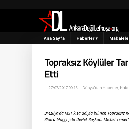
Ana Sayfa
Haberler
▾
Makalele
Topraksız Köylüler Tarı
Etti
27/07/2017 00:18
Dünya'dan Haberler
,
Habe
Brezilya’da MST kısa adıyla bilinen Topraksız K
Blairo Maggi gibi Devlet Başkanı Michel Temer’e ya