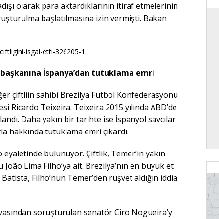
ışı olarak para aktardıklarının itiraf etmelerinin
uşturulma başlatılmasına izin vermişti. Bakan
u başkanına İspanya’dan tutuklama emri
iğer çiftliin sahibi Brezilya Futbol Konfederasyonu
si Ricardo Teixeira. Teixeira 2015 yılında ABD’de
çlandı. Daha yakın bir tarihte ise İspanyol savcılar
la hakkında tutuklama emri çıkardı.
ulo eyaletinde bulunuyor. Çiftlik, Temer’in yakın
João Lima Filho’ya ait. Brezilya’nın en büyük et
y Batista, Filho’nun Temer’den rüşvet aldığın iddia
avasından soruşturulan senatör Ciro Nogueira’y