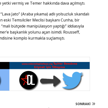
e yetki vermiş ve Temer hakkında dava açılmıştı.
i “Lava Jato” (Araba yıkama) adlı yolsuzluk skandalı
n eski Temsilciler Meclisi başkanı Cunha, bir
 “mali bütçede manipülasyon yaptığı” iddiasıyla
er’e başkanlık yolunu açan isimdi. Rousseff,
endisine komplo kurmakla suçlamıştı.
SONRAKI