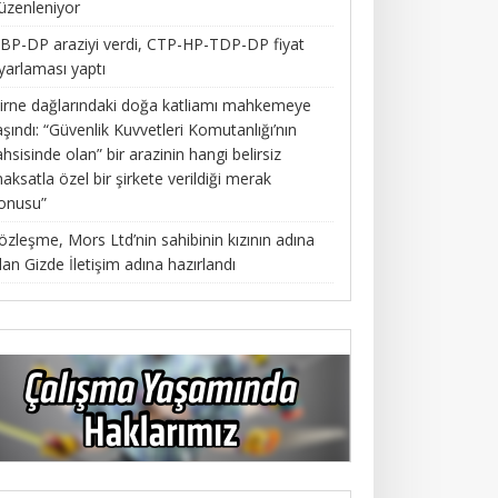
üzenleniyor
BP-DP araziyi verdi, CTP-HP-TDP-DP fiyat
yarlaması yaptı
irne dağlarındaki doğa katliamı mahkemeye
aşındı: “Güvenlik Kuvvetleri Komutanlığı’nın
ahsisinde olan” bir arazinin hangi belirsiz
aksatla özel bir şirkete verildiği merak
onusu”
özleşme, Mors Ltd’nin sahibinin kızının adına
lan Gizde İletişim adına hazırlandı