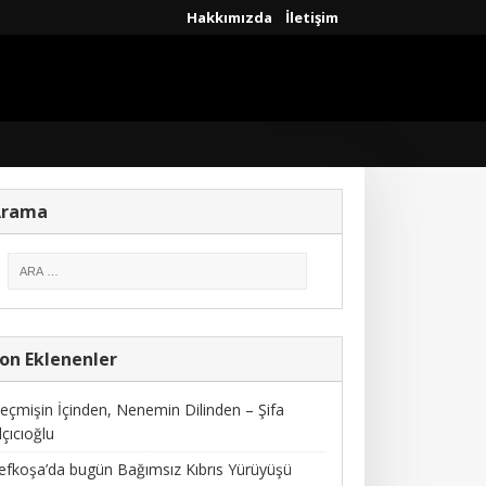
Hakkımızda
İletişim
Arama
on Eklenenler
eçmişin İçinden, Nenemin Dilinden – Şifa
lçıcıoğlu
efkoşa’da bugün Bağımsız Kıbrıs Yürüyüşü