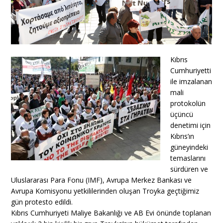
Kıbrıs
Cumhuriyetti
ile imzalanan
mali
protokolün
üçüncü
denetimi için
Kıbrıs’ın
güneyindeki
temaslarını
sürdüren ve
Uluslararası Para Fonu (IMF), Avrupa Merkez Bankası ve
Avrupa Komisyonu yetkililerinden oluşan Troyka geçtiğimiz
gün protesto edildi.
Kıbrıs Cumhuriyeti Maliye Bakanlığı ve AB Evi önünde toplanan