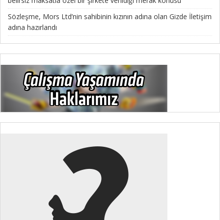
belirsiz maksatla özel bir şirkete verildiği merak konusu”
Sözleşme, Mors Ltd’nin sahibinin kızının adına olan Gizde İletişim
adına hazırlandı