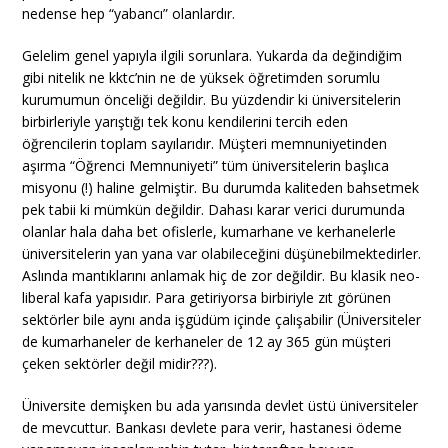
nedense hep “yabancı” olanlardır.
Gelelim genel yapıyla ilgili sorunlara. Yukarda da değindiğim
gibi nitelik ne kktc’nin ne de yüksek öğretimden sorumlu
kurumumun önceliği değildir. Bu yüzdendir ki üniversitelerin
birbirleriyle yarıştığı tek konu kendilerini tercih eden
öğrencilerin toplam sayılarıdır. Müşteri memnuniyetinden
aşırma “Öğrenci Memnuniyeti” tüm üniversitelerin başlıca
misyonu (!) haline gelmiştir. Bu durumda kaliteden bahsetmek
pek tabii ki mümkün değildir. Dahası karar verici durumunda
olanlar hala daha bet ofislerle, kumarhane ve kerhanelerle
üniversitelerin yan yana var olabileceğini düşünebilmektedirler.
Aslında mantıklarını anlamak hiç de zor değildir. Bu klasik neo-
liberal kafa yapısıdır. Para getiriyorsa birbiriyle zıt görünen
sektörler bile aynı anda işgüdüm içinde çalışabilir (Üniversiteler
de kumarhaneler de kerhaneler de 12 ay 365 gün müşteri
çeken sektörler değil midir???).
Üniversite demişken bu ada yarısında devlet üstü üniversiteler
de mevcuttur. Bankası devlete para verir, hastanesi ödeme