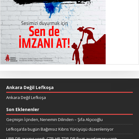
Ankara Değil Lefkoşa
Ankara Değil Lefkoşa
Son Eklenenler
Geçmişin İçinden, Nenemin Dilinden – Şifa Alçıcıoğlu
Lefkoşa’da bugün Bağımsız Kıbrıs Yürüyüşü düzenleniyor
UBP-DP araziyi verdi, CTP-HP-TDP-DP fiyat ayarlaması yaptı