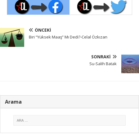
ÖNCEKI
Biri “Yüksek Maaş” Mı Dedi?-Celal Özkızan
SONRAKI
Su-Salih Batak
Arama