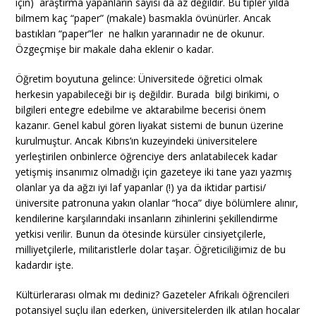
için) araştırma yapanların sayısı da az değildir. Bu tipler yılda
bilmem kaç “paper” (makale) basmakla övünürler. Ancak
bastıkları “paper”ler ne halkın yararınadır ne de okunur.
Özgeçmişe bir makale daha eklenir o kadar.
Öğretim boyutuna gelince: Üniversitede öğretici olmak
herkesin yapabileceği bir iş değildir. Burada bilgi birikimi, o
bilgileri entegre edebilme ve aktarabilme becerisi önem
kazanır. Genel kabul gören liyakat sistemi de bunun üzerine
kurulmuştur. Ancak Kıbrıs’ın kuzeyindeki üniversitelere
yerleştirilen onbinlerce öğrenciye ders anlatabilecek kadar
yetişmiş insanımız olmadığı için gazeteye iki tane yazı yazmış
olanlar ya da ağzı iyi laf yapanlar (!) ya da iktidar partisi/
üniversite patronuna yakın olanlar “hoca” diye bölümlere alınır,
kendilerine karşılarındaki insanların zihinlerini şekillendirme
yetkisi verilir. Bunun da ötesinde kürsüler cinsiyetçilerle,
milliyetçilerle, militaristlerle dolar taşar. Öğreticiliğimiz de bu
kadardır işte.
Kültürlerarası olmak mı dediniz? Gazeteler Afrikalı öğrencileri
potansiyel suçlu ilan ederken, üniversitelerden ilk atılan hocalar