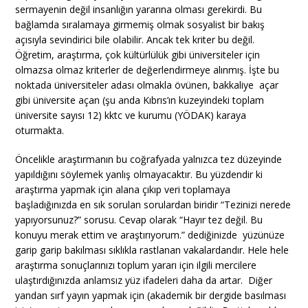
sermayenin değil insanlığın yararına olması gerekirdi. Bu
bağlamda sıralamaya girmemiş olmak sosyalist bir bakış
açısıyla sevindirici bile olabilir. Ancak tek kriter bu değil.
Öğretim, araştırma, çok kültürlülük gibi üniversiteler için
olmazsa olmaz kriterler de değerlendirmeye alınmış. İşte bu
noktada üniversiteler adası olmakla övünen, bakkaliye açar
gibi üniversite açan (şu anda Kıbrıs’ın kuzeyindeki toplam
üniversite sayısı 12) kktc ve kurumu (YÖDAK) karaya
oturmakta.
Öncelikle araştırmanın bu coğrafyada yalnızca tez düzeyinde
yapıldığını söylemek yanlış olmayacaktır. Bu yüzdendir ki
araştırma yapmak için alana çıkıp veri toplamaya
başladığınızda en sık sorulan sorulardan biridir “Tezinizi nerede
yapıyorsunuz?” sorusu. Cevap olarak “Hayır tez değil. Bu
konuyu merak ettim ve araştırıyorum.” dediğinizde yüzünüze
garip garip bakılması sıklıkla rastlanan vakalardandır. Hele hele
araştırma sonuçlarınızı toplum yararı için ilgili mercilere
ulaştırdığınızda anlamsız yüz ifadeleri daha da artar. Diğer
yandan sırf yayın yapmak için (akademik bir dergide basılması