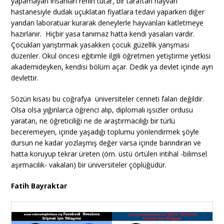
yapamayan insanları rehin tutar, bir taraftan hayvan
hastanesiyle dudak uçuklatan fiyatlara tedavi yaparken diğer
yandan laboratuar kurarak deneylerle hayvanları katletmeye
hazırlanır. Hiçbir yasa tanımaz hatta kendi yasaları vardır.
Çocukları yarıştırmak yasakken çocuk güzellik yarışması
düzenler. Okul öncesi eğitimle ilgili öğretmen yetiştirme yetkisi
akademideyken, kendisi bölüm açar. Dedik ya devlet içinde ayrı
devlettir.
Sözün kısası bu coğrafya üniversiteler cenneti falan değildir.
Olsa olsa yığınlarca öğrenci alıp, diplomalı işsizler ordusu
yaratan, ne öğreticiliği ne de araştırmacılığı bir türlü
beceremeyen, içinde yaşadığı toplumu yönlendirmek şöyle
dursun ne kadar yozlaşmış değer varsa içinde barındıran ve
hatta koruyup tekrar üreten (örn. üstü örtülen intihal -bilimsel
aşırmacılık- vakaları) bir üniversiteler çöplüğüdür.
Fatih Bayraktar