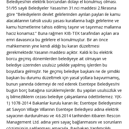
Belediyesi’nin elektrik borcundan dolayı el konulmuş olması.
51/95 sayılı Belediyeler Yasası’nın 31.nci maddesi 2.fıkrasına
göre “Belediyelerin devlet gelirlerinden ayrılan payları ile kamu
alacaklarının tahsili usulü yasası kurallarına bağlı gelirlerine ve
kamu hizmetlerine tahsis edilmiş taşınır ve taşınmaz mallarına
haciz konamaz.” Buna rağmen KIB-TEK tarafından açılan ara
emri davasınca bu gelirlere el konulmuştur. Bir an önce
mahkemenin yine kendi aldığı bu kararı düzeltmesi
gerekmektedir.Yasanın maddesi açıktır. Kaldı ki bu elektrik
borcu geçmiş dönemlerden belediyeye ait olmayan ve
belediye üzerinden usulsüz şekilde yapılmış işlerden bu
boyutlara gelmiştir. Ne geçmiş belediye başkanı ne de şimdiki
başkan bu durumu düzeltmek için yasal yollara başvurmamış,
bunun yanında ödemeyi de red ederek Esentepe Belediyesi’ni
bugün borç batağına sürüklemişlerdir. Bu yapılan usulsüzlük ve
iş bilmezliklerin cezası belediye çalışanlarına ödettirilemez. Y(K-
1) 1078-2014 Bakanlar kurulu kararı ile; Esentepe Belediyesine
ait Savyon Village Villarının Esentepe Belediyesi adına elektrik
sayacının durdurulması ve 4.6.2014 tarihinden itibaren Rescon
Management Ltd. adına yeni sayaç bağlanmasını ve sorunların
çözümünün sağlanması amacıyla, Başbakan Yardımcılığı