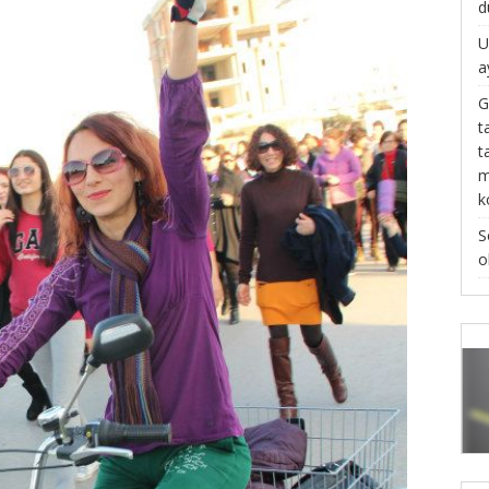
d
U
a
G
t
t
m
k
S
o