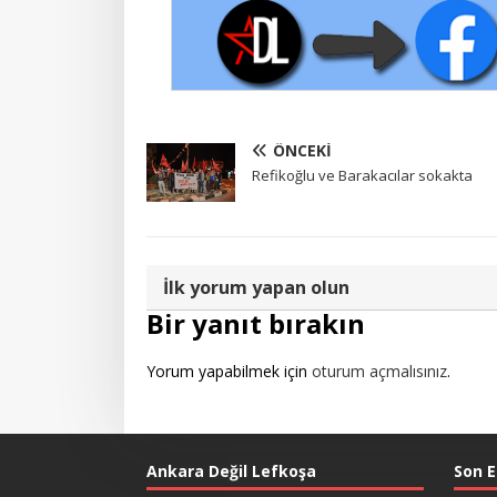
ÖNCEKI
Refikoğlu ve Barakacılar sokakta
İlk yorum yapan olun
Bir yanıt bırakın
Yorum yapabilmek için
oturum açmalısınız
.
Ankara Değil Lefkoşa
Son E