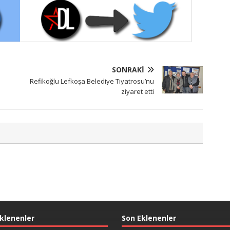
SONRAKI
Refikoğlu Lefkoşa Belediye Tiyatrosu’nu
ziyaret etti
klenenler
Son Eklenenler