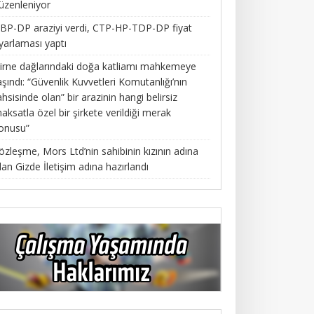
üzenleniyor
BP-DP araziyi verdi, CTP-HP-TDP-DP fiyat
yarlaması yaptı
irne dağlarındaki doğa katliamı mahkemeye
aşındı: “Güvenlik Kuvvetleri Komutanlığı’nın
ahsisinde olan” bir arazinin hangi belirsiz
aksatla özel bir şirkete verildiği merak
onusu”
özleşme, Mors Ltd’nin sahibinin kızının adına
lan Gizde İletişim adına hazırlandı