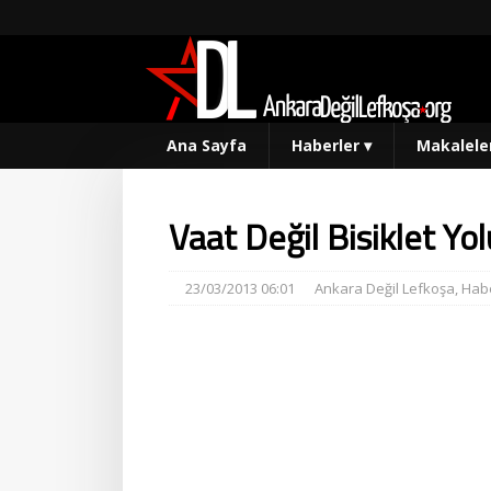
Ana Sayfa
Haberler
▾
Makalele
Vaat Değil Bisiklet Yol
23/03/2013 06:01
Ankara Değil Lefkoşa
,
Habe