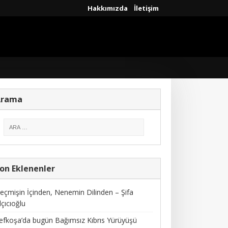
Hakkımızda
İletişim
Arama
on Eklenenler
eçmişin İçinden, Nenemin Dilinden – Şifa
lçıcıoğlu
efkoşa’da bugün Bağımsız Kıbrıs Yürüyüşü