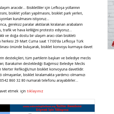
 ulaşım aracıdır… Bisikletliler için Lefkoşa yollarının
ni, bisiklet yolları yapılmasını, bisiklet park yerleri,
asyonları kurulmasını istiyoruz…
ca, gereksiz paralar akıtılarak kiralanan arabaların
s, trafik ve hava kirliliğini protesto ediyoruz…
klı ve doğa dostu bir ulaşım aracı olan bisikleti
n herkesi 29 Mart Cuma saat 17:00’da Lefkoşa Türk
Binası önünde buluşarak, bisiklet konvoyu kurmaya davet
rin destekçileri, tüm partilerin başkan ve belediye meclis
arı; Baraka’nın desteklediği Bağımsız Belediye Meclis
yı Merter Refikoğlu’nun bisiklet konvoyuna davetlidir.
eti olmayanlar, bisiklet kiralamakta yardımcı olmamızı
a 0542 860 32 80 numaralı telefonu arayabilirler…
 davet etmek için
tıklayınız