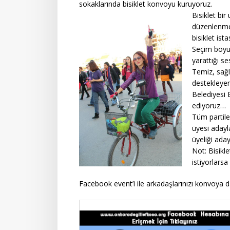
sokaklarında bisiklet konvoyu kuruyoruz.
Bisiklet bir
düzenlenmesi
bisiklet ist
Seçim boyun
yarattığı se
Temiz, sağlı
destekleye
Belediyesi 
ediyoruz…
Tüm partile
üyesi adayl
üyeliği ada
Not: Bisikl
istiyorlars
Facebook event’i ile arkadaşlarınızı konvoya