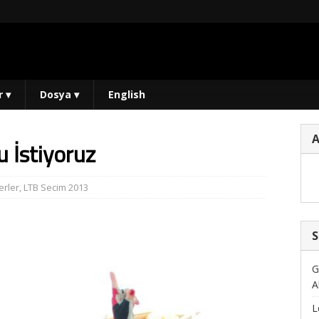
r
▾
Dosya
▾
English
u İstiyoruz
rler
,
LTB Secim 2013
S
G
A
L