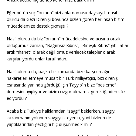
Eğer bütün suç “onların” bizi anlamamasındaysaydı, nasıl
olurdu da Gezi Direnişi boyunca bizleri gören her insan bizim
mücadelemize destek çıkmıştı ?
Nasıl olurdu da biz “onların” mücadelesine ve acısına ortak
olduğumuz zaman, “Bağımsız Kıbrıs”, “Birleşik Kıbrıs” gibi laflar
artık “ihanet” olarak değil omuz verilecek talepler olarak
karşılanıyordu onlar tarafından…
Nasıl olurdu da, başka bir zamanda bize karşı en ağır
hakaretleri etmeye müsait bir Türk milliyetçisi, bizi direniş
esnasında yanında gördüğü için Tayyip’in bize “besleme”
demesini ayıplıyor ve bizim özgür olmamız gerektiğinden söz
ediyordu ?
Acaba biz Türkiye halklarından “saygı” beklerken, saygıyı
kazanmanın yolunun saygıyı isteyenin, yani bizlerin de
yaptıklarından geçtiğini hiç düşünmedik mi ?