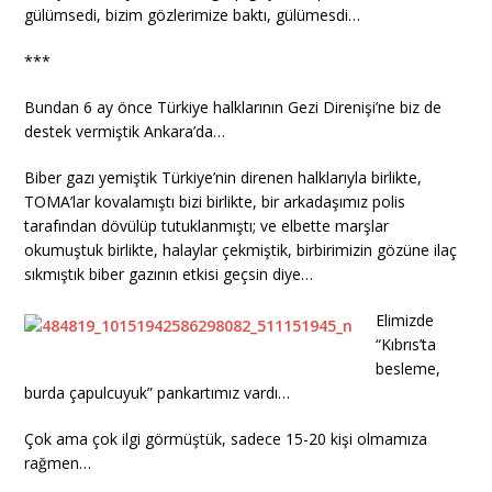
gülümsedi, bizim gözlerimize baktı, gülümesdi…
***
Bundan 6 ay önce Türkiye halklarının Gezi Direnişi’ne biz de
destek vermiştik Ankara’da…
Biber gazı yemiştik Türkiye’nin direnen halklarıyla birlikte,
TOMA’lar kovalamıştı bizi birlikte, bir arkadaşımız polis
tarafından dövülüp tutuklanmıştı; ve elbette marşlar
okumuştuk birlikte, halaylar çekmiştik, birbirimizin gözüne ilaç
sıkmıştık biber gazının etkisi geçsin diye…
Elimizde
“Kıbrıs’ta
besleme,
burda çapulcuyuk” pankartımız vardı…
Çok ama çok ilgi görmüştük, sadece 15-20 kişi olmamıza
rağmen…