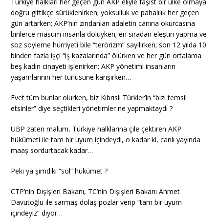
Türkiye halkları her geçen gün AKP eliyle faşist bir ülke olmaya
doğru gittikçe sürüklenirken; yoksulluk ve pahalılık her geçen
gün artarken; AKP’nin zindanları adaletin canına okurcasına
binlerce masum insanla doluyken; en sıradan eleştiri yapma ve
söz söyleme hürriyeti bile “terörizm” sayılırken; son 12 yılda 10
binden fazla işçi “iş kazalarında” ölürken ve her gün ortalama
beş kadın cinayeti işlenirken; AKP yönetimi insanların
yaşamlarının her türlüsüne karışırken…
Evet tüm bunlar olurken, biz Kıbrıslı Türkler’in “bizi temsil
etsinler” diye seçtikleri yönetimler ne yapmaktaydı ?
UBP zaten malum, Türkiye halklarına çile çektiren AKP
hükümeti ile tam bir uyum içindeydi, o kadar ki, canlı yayında
maaş sordurtacak kadar…
Peki ya şimdiki “sol” hükümet ?
CTP’nin Dışişleri Bakanı, TC’nin Dışişleri Bakanı Ahmet
Davutoğlu ile sarmaş dolaş pozlar verip “tam bir uyum
içindeyiz” diyor…