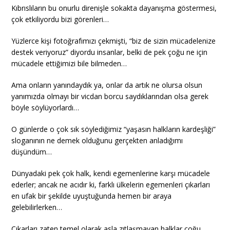
Kıbrıslıların bu onurlu direnişle sokakta dayanışma göstermesi,
çok etkiliyordu bizi görenleri…
Yüzlerce kişi fotoğrafımızı çekmişti, “biz de sizin mücadelenize
destek veriyoruz” diyordu insanlar, belki de pek çoğu ne için
mücadele ettiğimizi bile bilmeden…
Ama onların yanındaydık ya, onlar da artık ne olursa olsun
yanımızda olmayı bir vicdan borcu saydıklarından olsa gerek
böyle söylüyorlardı…
O günlerde o çok sık söylediğimiz “yaşasın halkların kardeşliği”
sloganının ne demek olduğunu gerçekten anladığımı
düşündüm…
Dünyadaki pek çok halk, kendi egemenlerine karşı mücadele
ederler; ancak ne acıdır ki, farklı ülkelerin egemenleri çıkarları
en ufak bir şekilde uyuştuğunda hemen bir araya
gelebilirlerken…
Çıkarları zaten temel olarak asla zıtlaşmayan halklar çoğu