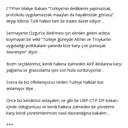
CTP’nin Maliye Bakanı “Türkiye’nin dediklerini yapmazsak,
protokolü uygulamazsak maaşları da hayalimizde görürüz”
deyip Kıbrıslı Türk halkını tam bir itaate davet ediyor…
Sermayenin Özgür’ce Birik’mesi için elinden geleni ardına
koymayan bir vekil “Türkiye güneyde AB’nin ve Troyka’nın
uyguladığı politikaların yanında bize karşı çok yumuşak
davranıyor” diyor…
Bizim seçtiklerimiz, kendi halkına zulmeden AKP iktidarına karşı
yağlama ve grassolama işini son hızla sürdürüyorlar…
Sonra da biz öfkeleniyoruz neden Türkiye halkları bizi
anlamıyor diye…
Önce biz kendimizi anlayalım; ne gibi bir UBP-CTP-DP kıskacı
içinde olduğumuzu ve kendi halkına zulmeden bir yönetime
karşı kendi yönetimlerimizin nasıl davrandığına bakalım…
***