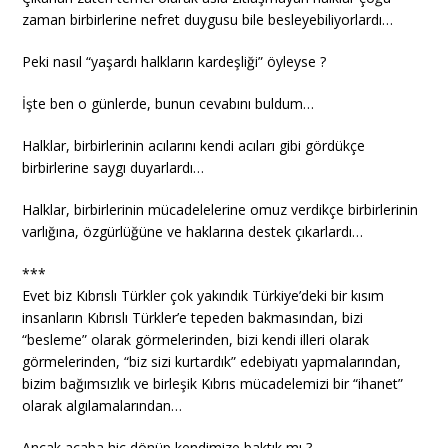
zaman birbirlerine nefret duygusu bile besleyebiliyorlardı…
Peki nasıl “yaşardı halkların kardeşliği” öyleyse ?
İşte ben o günlerde, bunun cevabını buldum…
Halklar, birbirlerinin acılarını kendi acıları gibi gördükçe
birbirlerine saygı duyarlardı…
Halklar, birbirlerinin mücadelelerine omuz verdikçe birbirlerinin
varlığına, özgürlüğüne ve haklarına destek çıkarlardı…
***
Evet biz Kıbrıslı Türkler çok yakındık Türkiye’deki bir kısım
insanların Kıbrıslı Türkler’e tepeden bakmasından, bizi
“besleme” olarak görmelerinden, bizi kendi illeri olarak
görmelerinden, “biz sizi kurtardık” edebiyatı yapmalarından,
bizim bağımsızlık ve birleşik Kıbrıs mücadelemizi bir “ihanet”
olarak algılamalarından…
Ancak acaba hiç dönüp kendimize baktık mı ?