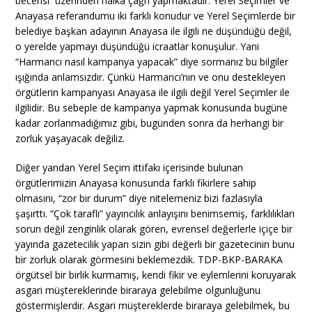
becerisi üzerinden halka çağrı yapmaktadır. Yerel Seçimler ve
Anayasa referandumu iki farklı konudur ve Yerel Seçimlerde bir
belediye başkan adayının Anayasa ile ilgili ne düşündüğü değil,
o yerelde yapmayı düşündüğü icraatlar konuşulur. Yani
“Harmancı nasıl kampanya yapacak” diye sormanız bu bilgiler
ışığında anlamsızdır. Çünkü Harmancı’nın ve onu destekleyen
örgütlerin kampanyası Anayasa ile ilgili değil Yerel Seçimler ile
ilgilidir. Bu sebeple de kampanya yapmak konusunda bugüne
kadar zorlanmadığımız gibi, bugünden sonra da herhangi bir
zorluk yaşayacak değiliz.
Diğer yandan Yerel Seçim ittifakı içerisinde bulunan
örgütlerimizin Anayasa konusunda farklı fikirlere sahip
olmasını, “zor bir durum” diye nitelemeniz bizi fazlasıyla
şaşırttı. “Çok taraflı” yayıncılık anlayışını benimsemiş, farklılıkları
sorun değil zenginlik olarak gören, evrensel değerlerle içiçe bir
yayında gazetecilik yapan sizin gibi değerli bir gazetecinin bunu
bir zorluk olarak görmesini beklemezdik. TDP-BKP-BARAKA
örgütsel bir birlik kurmamış, kendi fikir ve eylemlerini koruyarak
asgari müştereklerinde biraraya gelebilme olgunluğunu
göstermişlerdir. Asgari müştereklerde biraraya gelebilmek, bu