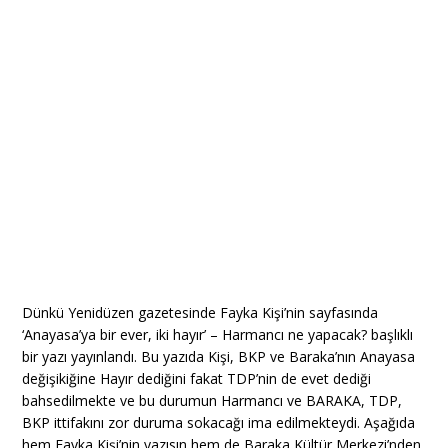
Dünkü Yenidüzen gazetesinde Fayka Kişi’nin sayfasında
‘Anayasa’ya bir ever, iki hayır’ – Harmancı ne yapacak? başlıklı
bir yazı yayınlandı. Bu yazıda Kişi, BKP ve Baraka’nın Anayasa
değişikiğine Hayır dediğini fakat TDP’nin de evet dediği
bahsedilmekte ve bu durumun Harmancı ve BARAKA, TDP,
BKP ittifakını zor duruma sokacağı ima edilmekteydi. Aşağıda
hem Fayka Kişi’nin yazısın hem de Baraka Kültür Merkezi’nden