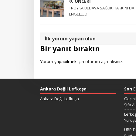
ÖNCEKI
TROYKA BEDAVA SAĞLIK HAKKINI DA
ENGELLEDİ!
İlk yorum yapan olun
Bir yanıt bırakın
Yorum yapabilmek için
oturum açmalısınız
.
Ankara Değil Lefkoşa
Son E
Ankara Değil Lefkoşa
Geçmiş
Şifa Al
Lefkoş
Yürüy
UBP-DP
fiyat 