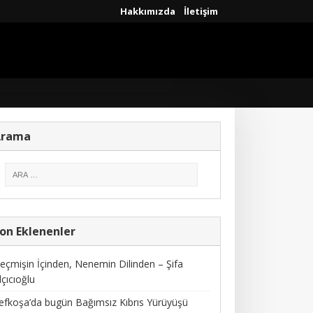
Hakkımızda
İletişim
Arama
on Eklenenler
eçmişin İçinden, Nenemin Dilinden – Şifa
lçıcıoğlu
efkoşa’da bugün Bağımsız Kıbrıs Yürüyüşü