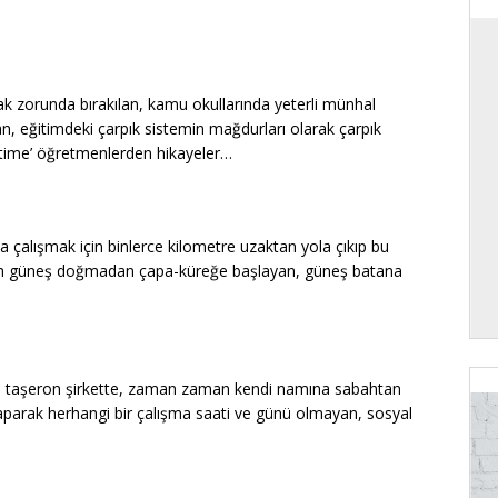
k zorunda bırakılan, kamu okullarında yeterli münhal
, eğitimdeki çarpık sistemin mağdurları olarak çarpık
art time’ öğretmenlerden hikayeler…
a çalışmak için binlerce kilometre uzaktan yola çıkıp bu
bah güneş doğmadan çapa-küreğe başlayan, güneş batana
n taşeron şirkette, zaman zaman kendi namına sabahtan
aparak herhangi bir çalışma saati ve günü olmayan, sosyal