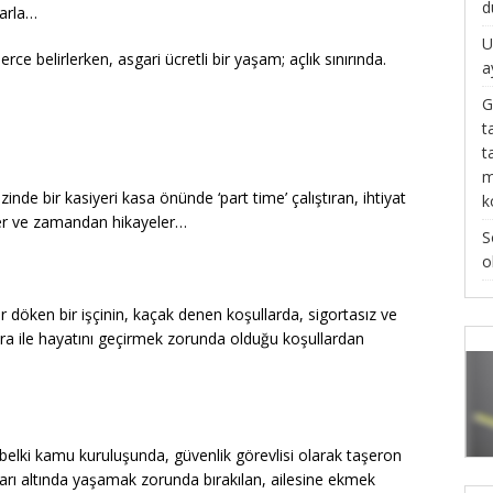
d
larla…
U
rce belirlerken, asgari ücretli bir yaşam; açlık sınırında.
a
G
t
t
m
nde bir kasiyeri kasa önünde ‘part time’ çalıştıran, ihtiyat
k
 yer ve zamandan hikayeler…
S
o
 döken bir işçinin, kaçak denen koşullarda, sigortasız ve
lira ile hayatını geçirmek zorunda olduğu koşullardan
 belki kamu kuruluşunda, güvenlik görevlisi olarak taşeron
anları altında yaşamak zorunda bırakılan, ailesine ekmek