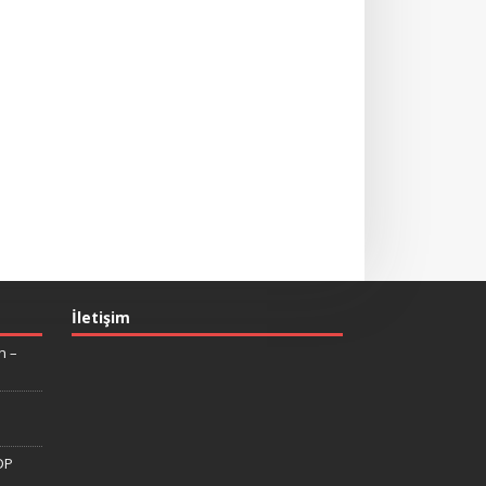
İletişim
n –
DP