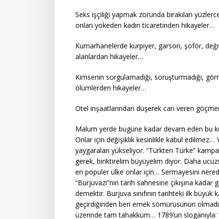
Seks işçiliği yapmak zorunda bırakılan yüzlerc
onları yokeden kadın ticaretinden hikayeler…
Kumarhanelerde kurpiyer, garson, şoför, değnek
alanlardan hikayeler…
Kimsenin sorgulamadığı, soruşturmadığı, görm
ölümlerden hikayeler…
Otel inşaatlarından düşerek can veren göçmen
Malum yerde bugüne kadar devam eden bu kuralsı
Onlar için değişiklik kesinlikle kabul edilme
yaygaraları yükseliyor. “Türkten Türke” kampa
gerek, biriktirelim büyüyelim diyor. Daha ucuzs
en popüler ülke onlar için… Sermayesini nereden
“Burjuvazi”nin tarih sahnesine çıkışına kadar g
demektir. Burjuva sınıfının tarihteki ilk büyük 
geçirdiğinden beri emek sömürüsünün olmadığın
üzerinde tam tahakküm… 1789’un sloganıyla: “