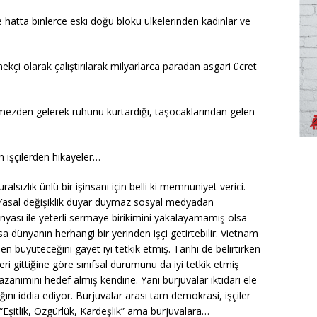
e hatta binlerce eski doğu bloku ülkelerinden kadınlar ve
çi olarak çalıştırılarak milyarlarca paradan asgari ücret
ezden gelerek ruhunu kurtardığı, taşocaklarından gelen
 işçilerden hikayeler…
zlık ünlü bir işinsanı için belli ki memnuniyet verici.
z… Yasal değişiklik duyar duymaz sosyal medyadan
nyası ile yeterli sermaye birikimini yakalayamamış olsa
a dünyanın herhangi bir yerinden işçi getirtebilir. Vietnam
 büyüteceğini gayet iyi tetkik etmiş. Tarihi de belirtirken
eri gittiğine göre sınıfsal durumunu da iyi tetkik etmiş
kazanımını hedef almış kendine. Yani burjuvalar iktidarı ele
ı iddia ediyor. Burjuvalar arası tam demokrasi, işçiler
Eşitlik, Özgürlük, Kardeşlik” ama burjuvalara…