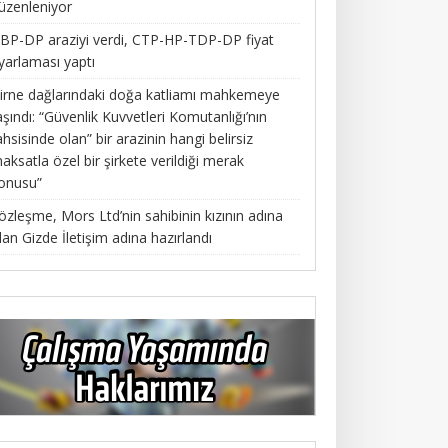
üzenleniyor
BP-DP araziyi verdi, CTP-HP-TDP-DP fiyat
yarlaması yaptı
irne dağlarındaki doğa katliamı mahkemeye
aşındı: “Güvenlik Kuvvetleri Komutanlığı’nın
ahsisinde olan” bir arazinin hangi belirsiz
aksatla özel bir şirkete verildiği merak
onusu”
özleşme, Mors Ltd’nin sahibinin kızının adına
lan Gizde İletişim adına hazırlandı