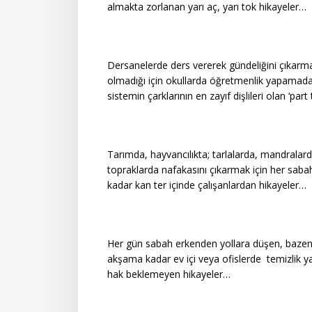
almakta zorlanan yarı aç, yarı tok hikayeler…
Dersanelerde ders vererek gündeliğini çıkarma
olmadığı için okullarda öğretmenlik yapamadan
sistemin çarklarının en zayıf dişlileri olan ‘p
Tarımda, hayvancılıkta; tarlalarda, mandralard
topraklarda nafakasını çıkarmak için her sa
kadar kan ter içinde çalışanlardan hikayeler…
Her gün sabah erkenden yollara düşen, baze
akşama kadar ev içi veya ofislerde temizlik y
hak beklemeyen hikayeler…