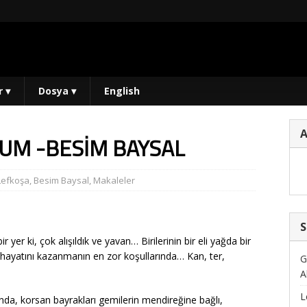
r
▾
Dosya
▾
English
ALUM -BESİM BAYSAL
Lefkoşa
,
Besim Baysal
,
Makaleler
S
r yer ki, çok alışıldık ve yavan… Birilerinin bir eli yağda bir
rı hayatını kazanmanın en zor koşullarında… Kan, ter,
G
A
L
ında, korsan bayrakları gemilerin mendireğine bağlı,