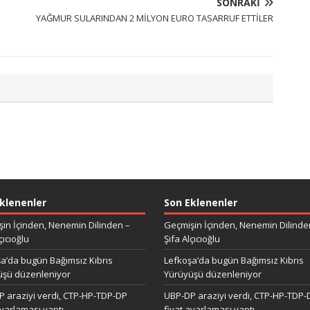
SONRAKI
YAĞMUR SULARINDAN 2 MİLYON EURO TASARRUF ETTİLER
klenenler
Son Eklenenler
in İçinden, Nenemin Dilinden –
Geçmişin İçinden, Nenemin Dilinde
çıcıoğlu
Şifa Alçıcıoğlu
a’da bugün Bağımsız Kıbrıs
Lefkoşa’da bugün Bağımsız Kıbrıs
üşü düzenleniyor
Yürüyüşü düzenleniyor
 araziyi verdi, CTP-HP-TDP-DP
UBP-DP araziyi verdi, CTP-HP-TDP-
ayarlaması yaptı
fiyat ayarlaması yaptı