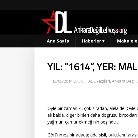
Ana Sayfa
Haberler
▾
Makalele
YIL: “1614”, YER: M
13/05/2014 07:36
ADL Yazıları
,
Ankara Değil 
Öyle bir zaman ki, çok sıradan, alelalde. Öyle bi
eli balda, diğer birileri daha doğrusu birçokla
yağmur, çamur ekmeğinin peşinde…
Görünmez bir adada; ada sisli, bulutların aras