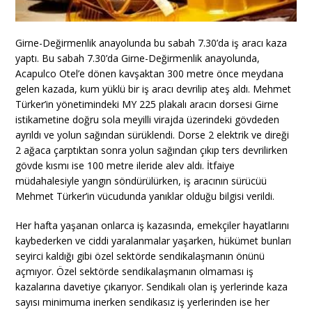
Girne-Değirmenlik anayolunda bu sabah 7.30’da iş aracı kaza
yaptı. Bu sabah 7.30’da Girne-Değirmenlik anayolunda,
Acapulco Otel’e dönen kavşaktan 300 metre önce meydana
gelen kazada, kum yüklü bir iş aracı devrilip ateş aldı. Mehmet
Türker’in yönetimindeki MY 225 plakalı aracın dorsesi Girne
istikametine doğru sola meyilli virajda üzerindeki gövdeden
ayrıldı ve yolun sağından sürüklendi. Dorse 2 elektrik ve direği
2 ağaca çarptıktan sonra yolun sağından çıkıp ters devrilirken
gövde kısmı ise 100 metre ileride alev aldı. İtfaiye
müdahalesiyle yangın söndürülürken, iş aracının sürücüü
Mehmet Türker’in vücudunda yanıklar olduğu bilgisi verildi.
Her hafta yaşanan onlarca iş kazasında, emekçiler hayatlarını
kaybederken ve ciddi yaralanmalar yaşarken, hükümet bunları
seyirci kaldığı gibi özel sektörde sendikalaşmanın önünü
açmıyor. Özel sektörde sendikalaşmanın olmaması iş
kazalarına davetiye çıkarıyor. Sendikalı olan iş yerlerinde kaza
sayısı minimuma inerken sendikasız iş yerlerinden ise her