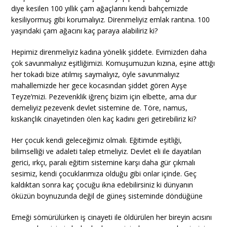
diye kesilen 100 yıllık çam ağaçlarını kendi bahçemizde
kesiliyormuş gibi korumalıyız. Direnmeliyiz emlak rantına. 100
yaşındaki çam ağacını kaç paraya alabiliriz ki?
Hepimiz direnmeliyiz kadına yönelik şiddete. Evimizden daha
çok savunmalıyız eşitliğimizi. Komuşumuzun kızına, eşine attığı
her tokadı bize atılmış saymalıyız, öyle savunmalıyız
mahallemizde her gece kocasından şiddet gören Ayşe
Teyze’mizi. Pezevenklik iğrenç bizim için elbette, ama dur
demeliyiz pezevenk devlet sistemine de. Töre, namus,
kıskançlık cinayetinden ölen kaç kadını geri getirebiliriz ki?
Her çocuk kendi geleceğimiz olmalı. Eğitimde eşitliği,
bilimselliği ve adaleti talep etmeliyiz. Devlet eli ile dayatılan
gerici, ırkçı, paralı eğitim sistemine karşı daha gür çıkmalı
sesimiz, kendi çocuklarımıza olduğu gibi onlar içinde. Geç
kaldıktan sonra kaç çocuğu ikna edebilirsiniz ki dünyanın
öküzün boynuzunda değil de güneş sisteminde döndüğüne
Emeği sömürülürken iş cinayeti ile öldürülen her bireyin acısını