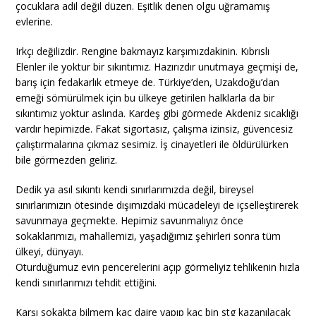
çocuklara adil değil düzen. Eşitlik denen olgu uğramamış
evlerine.
Irkçı değilizdir. Rengine bakmayız karşımızdakinin. Kıbrıslı
Elenler ile yoktur bir sıkıntımız. Hazırızdır unutmaya geçmişi de,
barış için fedakarlık etmeye de. Türkiye’den, Uzakdoğu’dan
emeği sömürülmek için bu ülkeye getirilen halklarla da bir
sıkıntımız yoktur aslında. Kardeş gibi görmede Akdeniz sıcaklığı
vardır hepimizde. Fakat sigortasız, çalışma izinsiz, güvencesiz
çalıştırmalarına çıkmaz sesimiz. İş cinayetleri ile öldürülürken
bile görmezden geliriz.
Dedik ya asıl sıkıntı kendi sınırlarımızda değil, bireysel
sınırlarımızın ötesinde dışımızdaki mücadeleyi de içselleştirerek
savunmaya geçmekte. Hepimiz savunmalıyız önce
sokaklarımızı, mahallemizi, yaşadığımız şehirleri sonra tüm
ülkeyi, dünyayı.
Oturduğumuz evin pencerelerini açıp görmeliyiz tehlikenin hızla
kendi sınırlarımızı tehdit ettiğini.
Karşı sokakta bilmem kaç daire yapıp kaç bin stg kazanılacak