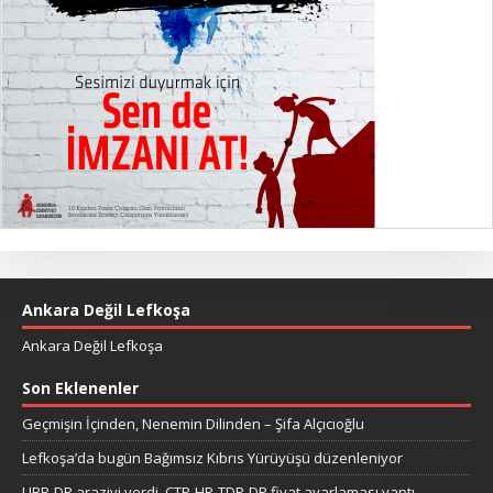
Ankara Değil Lefkoşa
Ankara Değil Lefkoşa
Son Eklenenler
Geçmişin İçinden, Nenemin Dilinden – Şifa Alçıcıoğlu
Lefkoşa’da bugün Bağımsız Kıbrıs Yürüyüşü düzenleniyor
UBP-DP araziyi verdi, CTP-HP-TDP-DP fiyat ayarlaması yaptı