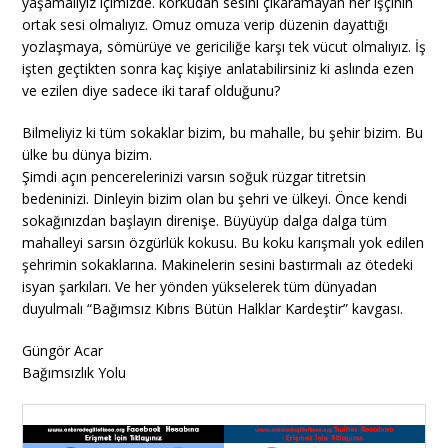
yaşamalıyız içimizde. korkudan sesini çıkaramayan her işçinin
ortak sesi olmalıyız. Omuz omuza verip düzenin dayattığı
yozlaşmaya, sömürüye ve gericiliğe karşı tek vücut olmalıyız. İş
işten geçtikten sonra kaç kişiye anlatabilirsiniz ki aslında ezen
ve ezilen diye sadece iki taraf olduğunu?
Bilmeliyiz ki tüm sokaklar bizim, bu mahalle, bu şehir bizim. Bu
ülke bu dünya bizim.
Şimdi açın pencerelerinizi varsın soğuk rüzgar titretsin
bedeninizi. Dinleyin bizim olan bu şehri ve ülkeyi. Önce kendi
sokağınızdan başlayın direnişe. Büyüyüp dalga dalga tüm
mahalleyi sarsın özgürlük kokusu. Bu koku karışmalı yok edilen
şehrimin sokaklarına. Makinelerin sesini bastırmalı az ötedeki
isyan şarkıları. Ve her yönden yükselerek tüm dünyadan
duyulmalı “Bağımsız Kıbrıs Bütün Halklar Kardeştir” kavgası.
Güngör Acar
Bağımsızlık Yolu