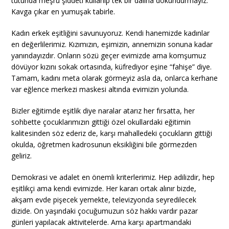
tutunda meşru şiddeti kullanıp tek bir dalına dokundurmayız.
Kavga çıkar en yumuşak tabirle.
Kadın erkek eşitliğini savunuyoruz. Kendi hanemizde kadınlar
en değerlilerimiz. Kızımızın, eşimizin, annemizin sonuna kadar
yanındayızdır. Onların sözü geçer evimizde ama komşumuz
dövüyor kızını sokak ortasında, küfrediyor eşine “fahişe” diye.
Tamam, kadını meta olarak görmeyiz asla da, onlarca kerhane
var eğlence merkezi maskesi altında evimizin yolunda.
Bizler eğitimde eşitlik diye naralar atarız her fırsatta, her
sohbette çocuklarımızın gittiği özel okullardaki eğitimin
kalitesinden söz ederiz de, karşı mahalledeki çocukların gittiği
okulda, öğretmen kadrosunun eksikliğini bile görmezden
geliriz.
Demokrasi ve adalet en önemli kriterlerimiz. Hep adilizdir, hep
eşitlikçi ama kendi evimizde. Her kararı ortak alınır bizde,
akşam evde pişecek yemekte, televizyonda seyredilecek
dizide. On yaşındaki çocuğumuzun söz hakkı vardır pazar
günleri yapılacak aktivitelerde. Ama karşı apartmandaki