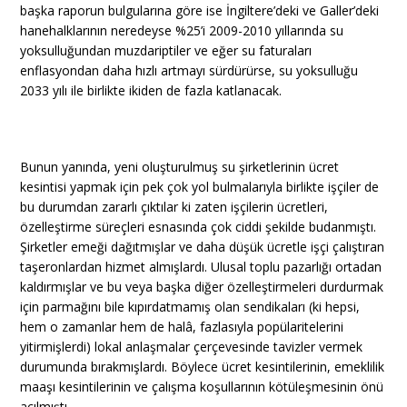
başka raporun bulgularına göre ise İngiltere’deki ve Galler’deki
hanehalklarının neredeyse %25’i 2009-2010 yıllarında su
yoksulluğundan muzdariptiler ve eğer su faturaları
enflasyondan daha hızlı artmayı sürdürürse, su yoksulluğu
2033 yılı ile birlikte ikiden de fazla katlanacak.
Bunun yanında, yeni oluşturulmuş su şirketlerinin ücret
kesintisi yapmak için pek çok yol bulmalarıyla birlikte işçiler de
bu durumdan zararlı çıktılar ki zaten işçilerin ücretleri,
özelleştirme süreçleri esnasında çok ciddi şekilde budanmıştı.
Şirketler emeği dağıtmışlar ve daha düşük ücretle işçi çalıştıran
taşeronlardan hizmet almışlardı. Ulusal toplu pazarlığı ortadan
kaldırmışlar ve bu veya başka diğer özelleştirmeleri durdurmak
için parmağını bile kıpırdatmamış olan sendikaları (ki hepsi,
hem o zamanlar hem de halâ, fazlasıyla popülaritelerini
yitirmişlerdi) lokal anlaşmalar çerçevesinde tavizler vermek
durumunda bırakmışlardı. Böylece ücret kesintilerinin, emeklilik
maaşı kesintilerinin ve çalışma koşullarının kötüleşmesinin önü
açılmıştı.