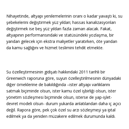
Nihayetinde, altyapı yenilemelerinin oranı o kadar yavaştı ki, su
şebekelerini değiştirmek yüz yıldan; hassas kanalizasyonları
değiştirmek ise beş yüz yıldan fazla zaman alacak. Fakat,
altyapının performansındaki ve statüsündeki yozlaşma, bir
yandan gelecek için ekstra maliyetler yaratırken, öte yandan
da kamu sağlığını ve hizmet teslimini tehdit etmekte.
Su özelleştirmesinin gidişatı hakkındaki 2011 tarihli bir
Greenwich raporuna göre, suyun özelleştirilmesinin dünyadaki
diğer örneklerine de bakıldığında –ister altyapı varlıklarını
satmak biçiminde olsun, ister kamu özel işbirliği olsun, ister
yönetim sözleşmesi biçiminde olsun, isterse de yap-işlet-
devret modeli olsun- durum yukarda anlatılandan daha iç açıcı
değil. Rapora göre, pek çok özel su arzı sözleşmeşi ya iptal
edilmek ya da yeniden müzakere edilmek durumunda kaldı.