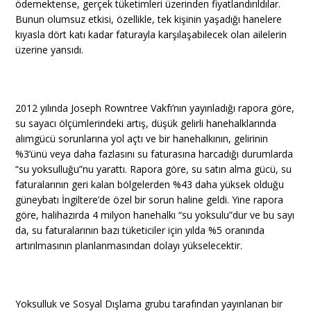
ödemektense, gerçek tüketimleri üzerinden fiyatlandırıldılar.
Bunun olumsuz etkisi, özellikle, tek kişinin yaşadığı hanelere
kıyasla dört katı kadar faturayla karşılaşabilecek olan ailelerin
üzerine yansıdı.
2012 yılında Joseph Rowntree Vakfı’nın yayınladığı rapora göre,
su sayacı ölçümlerindeki artış, düşük gelirli hanehalklarında
alımgücü sorunlarına yol açtı ve bir hanehalkının, gelirinin
%3’ünü veya daha fazlasını su faturasına harcadığı durumlarda
“su yoksulluğu”nu yarattı. Rapora göre, su satın alma gücü, su
faturalarının geri kalan bölgelerden %43 daha yüksek olduğu
güneybatı İngiltere’de özel bir sorun haline geldi. Yine rapora
göre, halihazırda 4 milyon hanehalkı “su yoksulu”dur ve bu sayı
da, su faturalarının bazı tüketiciler için yılda %5 oranında
artırılmasının planlanmasından dolayı yükselecektir.
Yoksulluk ve Sosyal Dışlama grubu tarafından yayınlanan bir