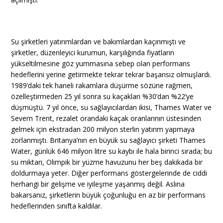
Su şirketleri yatırımlardan ve bakımlardan kaçınmıştı ve
şirketler, düzenleyici kurumun, karşılığında fiyatların
yükseltilmesine göz yummasına sebep olan performans
hedeflerini yerine getirmekte tekrar tekrar başarısız olmuşlardı.
1989’daki tek haneli rakamlara düşürme sözüne rağmen,
özelleştirmeden 25 yıl sonra su kaçakları %30’dan %22’ye
düşmüştü. 7 yıl önce, su sağlayıcılardan ikisi, Thames Water ve
Severn Trent, rezalet orandaki kaçak oranlarının üstesinden
gelmek için ekstradan 200 milyon sterlin yatırım yapmaya
zorlanmıştı. Britanya’nın en büyük su sağlayıcı şirketi Thames
Water, günlük 646 milyon litre su kaybı ile hala birinci sırada; bu
su miktarı, Olimpik bir yüzme havuzunu her beş dakikada bir
doldurmaya yeter. Diğer performans göstergelerinde de ciddi
herhangi bir gelişme ve iyileşme yaşanmış değil. Aslına
bakarsanız, şirketlerin büyük çoğunluğu en az bir performans
hedeflerinden sınıfta kaldılar.