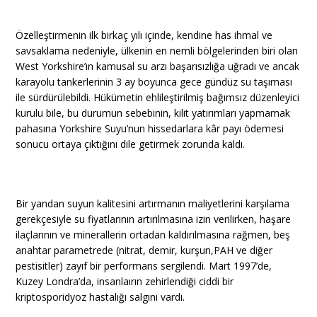
Özelleştirmenin ilk birkaç yılı içinde, kendine has ihmal ve
savsaklama nedeniyle, ülkenin en nemli bölgelerinden biri olan
West Yorkshire’ın kamusal su arzı başarısızlığa uğradı ve ancak
karayolu tankerlerinin 3 ay boyunca gece gündüz su taşıması
ile sürdürülebildi. Hükümetin ehlileştirilmiş bağımsız düzenleyici
kurulu bile, bu durumun sebebinin, kilit yatırımları yapmamak
pahasına Yorkshire Suyu’nun hissedarlara kâr payı ödemesi
sonucu ortaya çıktığını dile getirmek zorunda kaldı.
Bir yandan suyun kalitesini artırmanın maliyetlerini karşılama
gerekçesiyle su fiyatlarının artırılmasına izin verilirken, haşare
ilaçlarının ve minerallerin ortadan kaldırılmasına rağmen, beş
anahtar parametrede (nitrat, demir, kurşun,PAH ve diğer
pestisitler) zayıf bir performans sergilendi. Mart 1997’de,
Kuzey Londra’da, insanlaırın zehirlendiği ciddi bir
kriptosporidyoz hastalığı salgını vardı.