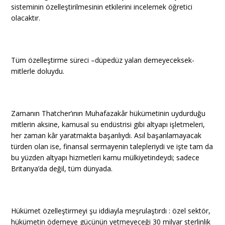
sisteminin özelleştirilmesinin etkilerini incelemek öğretici
olacaktır.
Tüm özelleştirme süreci –düpedüz yalan demeyeceksek-
mitlerle doluydu.
Zamanın Thatcher’ının Muhafazakâr hükümetinin uydurduğu
mitlerin aksine, kamusal su endüstrisi gibi altyapı işletmeleri,
her zaman kâr yaratmakta başarılıydı. Asıl başarılamayacak
türden olan ise, finansal sermayenin talepleriydi ve işte tam da
bu yüzden altyapı hizmetleri kamu mülkiyetindeydi; sadece
Britanya’da değil, tüm dünyada.
Hükümet özelleştirmeyi şu iddiayla meşrulaştırdı : özel sektör,
hükümetin ödemeye gücünün yetmeyeceği 30 milyar sterlinlik