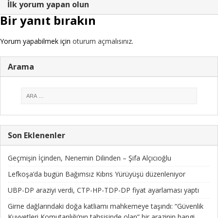
İlk yorum yapan olun
Bir yanıt bırakın
Yorum yapabilmek için
oturum açmalısınız
.
Arama
Son Eklenenler
Geçmişin İçinden, Nenemin Dilinden – Şifa Alçıcıoğlu
Lefkoşa’da bugün Bağımsız Kıbrıs Yürüyüşü düzenleniyor
UBP-DP araziyi verdi, CTP-HP-TDP-DP fiyat ayarlaması yaptı
Girne dağlarındaki doğa katliamı mahkemeye taşındı: “Güvenlik
Kuvvetleri Komutanlığı’nın tahsisinde olan” bir arazinin hangi