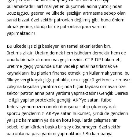
pullamaktadır ! Sırf maliyetleri düşürmek adına yurtdışından
ucuz işgücü getiren ve ülkede işsizliğin artmasına sebep olan
sanki bizzat özel sektör patronları değilmiş gibi, buna önlem
almak yerine, dönüp bir de patronlara para yardımı
yapılmaktadır !
Bu ülkede işsizliği besleyen en temel etkenlerden biri,
üretimsizliktir. Üretim demek hem istihdam demektir hem de
onurlu bir halk olmanın vazgeçilmezidir. CTP-DP hükümeti,
üretime geçiş yönünde uzun vadeli planlar hazırlamak ve
kaynaklarını bu planları finanse etmek için kullanmak yerine, bu
ülkeye vergi kaçakçılığı, pahalılık, ucuz işgücü getirme, acımasız
çalışma koşulları yaratma dışında hiçbir faydası olmayan özel
sektör patronlarına para yardımı yapmaktadır ! Gençlik Dairesi
ile ilgili yapılan protokolle gençliği AKP’ye satan, futbol
federasyonumuzun onurlu duruşuna sahip çıkamayarak
sporcu gençlerimizi AKP’ye satan hükümet, şimdi de gençlerin
ya işsiz kalmasının ya da en kötü koşullarda çalışmasının
sebebi olan kârdan başka bir şey düşünmeyen özel sektör
patronlarına para yardımı yapmaktadır ! Bu kampanya