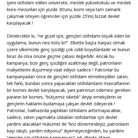
(yeni istihdam edilen üniversite, meslek yüksekokulu ve meslek
lisesi mezunları için yüzde 30’unu; kısmi veya tam zamanlı
çalışmak isteyen öğrenciler için yüzde 25’ini) bizzat devlet
karşılayacak !
Denilecektir ki, “ne güzel işte, gençleri istihdamı teşvik eden bir
uygulama, bunun nesi kötü ki?”. Elbette başta Karpaz olmak
üzere ülkemizde genç işsizliği çok ciddi boyutlardadır ve bunun
biraz da olsa önüne geçme çabası değerlidir. Ancak bu
kampanya, bize genç işsizliğini azaltmayı değil, patronların
maliyetlerini düşürmeyi vaat ediyor sadece ! Patronlar bu
kampanyadan önce de gençleri istihdam etmekteydiler zaten,
tek farkı, bundan sonra yapacakları istihdamların masraflarının
bir kısmını devlet karşılayacak, yani patronun ödemesi gereken
paranın bir kısmını, “bütçemiz sıkıntılı” deyip emekçilerin ve
gençlerin haklarını budamaya çalışan devlet ödeyecek !
Patronlar, halihazırda yaptıkları istihdamı arttırmayacaklar,
sadece, zaten yapmakta oldukları istihdamlar için devlet
yardımı alacaklar! Hükümet de “kriz dönemindeyiz, patronların
başı sıkıştı, yardım ediyoruz” diyemeyeceğinden, bu yardımı
“gençler için istihdam kampanyası” adı altında allayıp