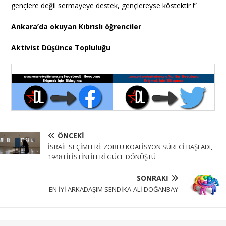
gençlere değil sermayeye destek, gençlereyse köstektir !”
Ankara’da okuyan Kıbrıslı öğrenciler
Aktivist Düşünce Topluluğu
ÖNCEKI
İSRAİL SEÇİMLERİ: ZORLU KOALİSYON SÜRECİ BAŞLADI,
1948 FİLİSTİNLİLERİ GÜCE DÖNÜŞTÜ
SONRAKI
EN İYİ ARKADAŞIM SENDİKA-ALİ DOĞANBAY