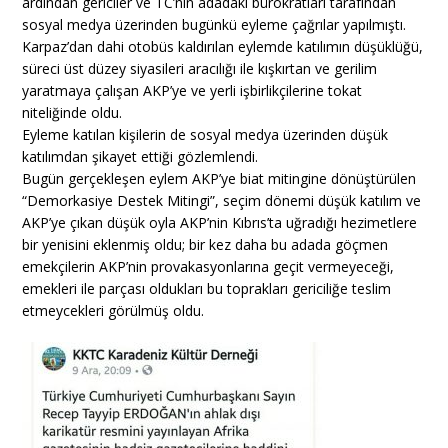
ardından gericiler ve TC’nin adadaki bürokratları tarafından
sosyal medya üzerinden bugünkü eyleme çağrılar yapılmıştı.
Karpaz’dan dahi otobüs kaldırılan eylemde katılımın düşüklüğü,
süreci üst düzey siyasileri aracılığı ile kışkırtan ve gerilim
yaratmaya çalışan AKP’ye ve yerli işbirlikçilerine tokat
niteliğinde oldu.
Eyleme katılan kişilerin de sosyal medya üzerinden düşük
katılımdan şikayet ettiği gözlemlendi.
Bugün gerçekleşen eylem AKP’ye biat mitingine dönüştürülen
“Demorkasiye Destek Mitingi”, seçim dönemi düşük katılım ve
AKP’ye çıkan düşük oyla AKP’nin Kıbrıs’ta uğradığı hezimetlere
bir yenisini eklenmiş oldu; bir kez daha bu adada göçmen
emekçilerin AKP’nin provakasyonlarına geçit vermeyeceği,
emekleri ile parçası oldukları bu toprakları gericiliğe teslim
etmeycekleri görülmüş oldu.